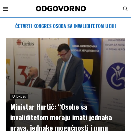
ČETVRTI KONGRES OSOBA SA INVALIDITETOM U BIH
U fokusu
Ministar Hurtić: “Osobe sa
invaliditetom moraju imati jednaka
prava, jednake mogućnosti i punu