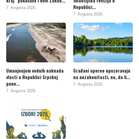
kraj“ pokušava i novi Zakon...
finansijska revizija u
Republici...
7. Avgusta 2026.
7. Avgusta 2026.
Umanjenjem vodnih naknada
Građani uporno upozoravaju
vlasti u Republici Srpskoj
na nezakonitosti, no, da li...
pune...
7. Avgusta 2026.
7. Avgusta 2026.