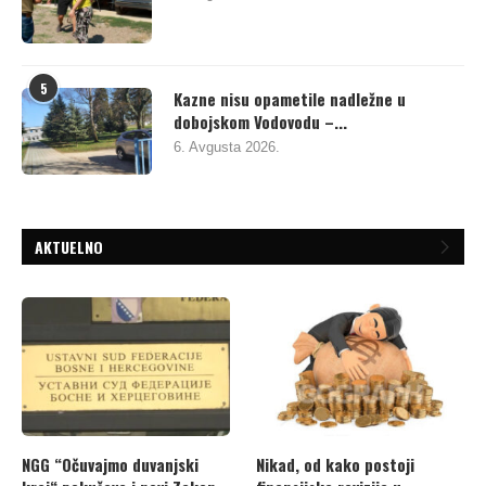
5
Kazne nisu opametile nadležne u
dobojskom Vodovodu –...
6. Avgusta 2026.
AKTUELNO
NGG “Očuvajmo duvanjski
Nikad, od kako postoji