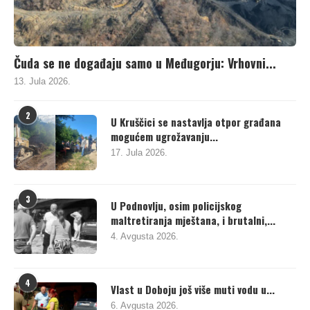
Čuda se ne događaju samo u Međugorju: Vrhovni...
13. Jula 2026.
2
U Kruščici se nastavlja otpor građana
mogućem ugrožavanju...
17. Jula 2026.
3
U Podnovlju, osim policijskog
maltretiranja mještana, i brutalni,...
4. Avgusta 2026.
4
Vlast u Doboju još više muti vodu u...
6. Avgusta 2026.