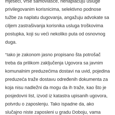
mjeseci, vrše samovlašće, nenaplaćuju usluge
privilegovanim korisnicima, selektivno podnose
tužbe za naplatu dugovanja, angažuju advokate sa
ciljem zastrašivanja korisnika usluga troškovima
postupka, koji su veći nekoliko puta od osnovnog
duga.
“Iako je zakonom jasno propisano šta potrošač
treba da prilikom zaključenja Ugovora sa javnim
komunalnim preduzećima dostavi na uvid, pojedina
preduzeća traže dostavu određenih dokumenta za
koja nisu nadležni da mogu da ih traže, kao što je
posjedovni list, izvod iz katastra upisanih ugovora,
potvrdu o zaposlenju. Tako ispadne da, ako
slučajno niste zaposleni u gradu Doboju, vama