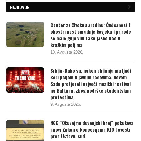
NAJNOVIJE
Centar za životnu sredinu: Čudesnost i
obostranost saradnje čovjeka i prirode
se malo gdje vidi tako jasno kao u
kraškim poljima
10. Avgusta 2026.
Srbija: Kako su, nakon ubijanja mu ljudi
korupcijom u javnim radovima, Novom
Sadu protjerali najveći muzički festival
na Balkanu, zbog podrške studentskim
protestima
9. Avgusta 2026.
NGG “Očuvajmo duvanjski kraj“ pokušava
i novi Zakon o koncesijama K10 dovesti
pred Ustavni sud