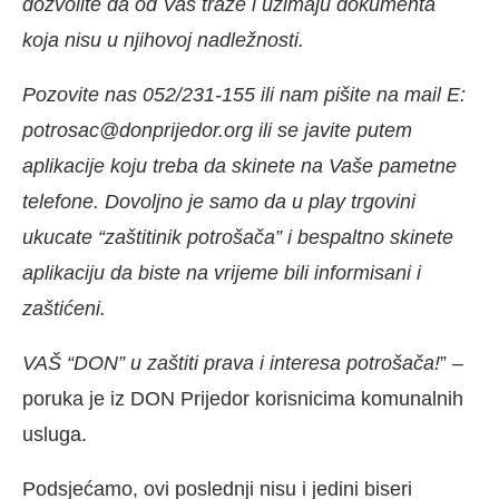
dozvolite da od Vas traže i uzimaju dokumenta
koja nisu u njihovoj nadležnosti.
Pozovite nas 052/231-155 ili nam pišite na mail E:
potrosac@donprijedor.org ili se javite putem
aplikacije koju treba da skinete na Vaše pametne
telefone. Dovoljno je samo da u play trgovini
ukucate “zaštitinik potrošača” i bespaltno skinete
aplikaciju da biste na vrijeme bili informisani i
zaštićeni.
VAŠ “DON” u zaštiti prava i interesa potrošača!
” –
poruka je iz DON Prijedor korisnicima komunalnih
usluga.
Podsjećamo, ovi poslednji nisu i jedini biseri