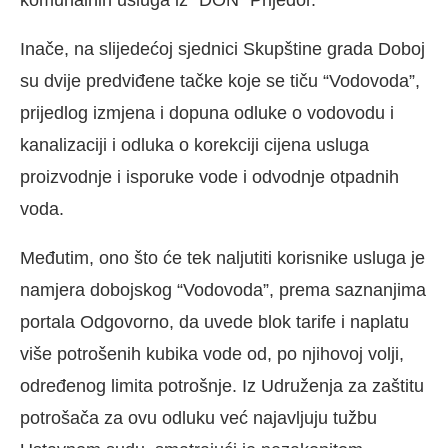
Inače, na slijedećoj sjednici Skupštine grada Doboj
su dvije predviđene tačke koje se tiču “Vodovoda”,
prijedlog izmjena i dopuna odluke o vodovodu i
kanalizaciji i odluka o korekciji cijena usluga
proizvodnje i isporuke vode i odvodnje otpadnih
voda.
Međutim, ono što će tek naljutiti korisnike usluga je
namjera dobojskog “Vodovoda”, prema saznanjima
portala Odgovorno, da uvede blok tarife i naplatu
više potrošenih kubika vode od, po njihovoj volji,
određenog limita potrošnje. Iz Udruženja za zaštitu
potrošača za ovu odluku već najavljuju tužbu