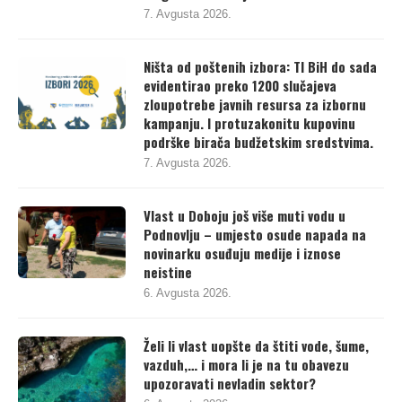
7. Avgusta 2026.
Ništa od poštenih izbora: TI BiH do sada
evidentirao preko 1200 slučajeva
zloupotrebe javnih resursa za izbornu
kampanju. I protuzakonitu kupovinu
podrške birača budžetskim sredstvima.
7. Avgusta 2026.
Vlast u Doboju još više muti vodu u
Podnovlju – umjesto osude napada na
novinarku osuđuju medije i iznose
neistine
6. Avgusta 2026.
Želi li vlast uopšte da štiti vode, šume,
vazduh,… i mora li je na tu obavezu
upozoravati nevladin sektor?