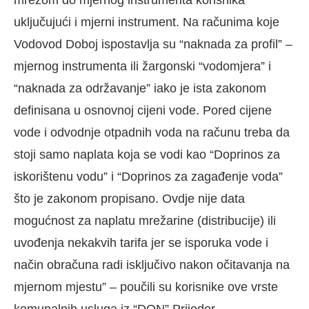
uključujući i mjerni instrument. Na računima koje
Vodovod Doboj ispostavlja su “naknada za profil” –
mjernog instrumenta ili žargonski “vodomjera” i
“naknada za održavanje” iako je ista zakonom
definisana u osnovnoj cijeni vode. Pored cijene
vode i odvodnje otpadnih voda na računu treba da
stoji samo naplata koja se vodi kao “Doprinos za
iskorištenu vodu” i “Doprinos za zagađenje voda”
što je zakonom propisano. Ovdje nije data
mogućnost za naplatu mrežarine (distribucije) ili
uvođenja nekakvih tarifa jer se isporuka vode i
način obračuna radi isključivo nakon očitavanja na
mjernom mjestu” – poučili su korisnike ove vrste
komunalnih usluga iz “DON” Prijedor.