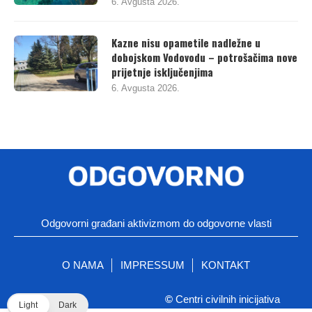
6. Avgusta 2026.
Kazne nisu opametile nadležne u
dobojskom Vodovodu – potrošačima nove
prijetnje isključenjima
6. Avgusta 2026.
Odgovorni građani aktivizmom do odgovorne vlasti
O NAMA
IMPRESSUM
KONTAKT
©
Centri civilnih inicijativa
Light
Dark