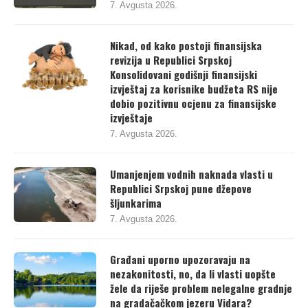
7. Avgusta 2026.
Nikad, od kako postoji finansijska
revizija u Republici Srpskoj
Konsolidovani godišnji finansijski
izvještaj za korisnike budžeta RS nije
dobio pozitivnu ocjenu za finansijske
izvještaje
7. Avgusta 2026.
Umanjenjem vodnih naknada vlasti u
Republici Srpskoj pune džepove
šljunkarima
7. Avgusta 2026.
Građani uporno upozoravaju na
nezakonitosti, no, da li vlasti uopšte
žele da riješe problem nelegalne gradnje
na gradačačkom jezeru Vidara?