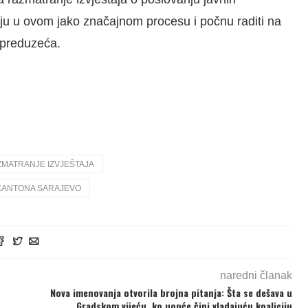
aju u ovom jako značajnom procesu i počnu raditi na
 preduzeća.
MATRANJE IZVJEŠTAJA
KANTONA SARAJEVO
naredni članak
Nova imenovanja otvorila brojna pitanja: Šta se dešava u
Gradskom vijeću, ko uopće čini vladajuću koaliciju