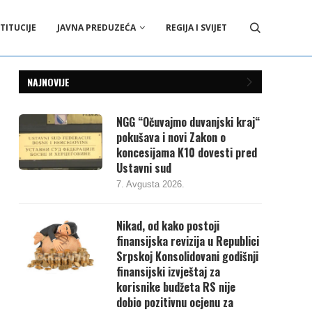
TITUCIJE
JAVNA PREDUZEĆA
REGIJA I SVIJET
NAJNOVIJE
NGG “Očuvajmo duvanjski kraj“
pokušava i novi Zakon o
koncesijama K10 dovesti pred
Ustavni sud
7. Avgusta 2026.
Nikad, od kako postoji
finansijska revizija u Republici
Srpskoj Konsolidovani godišnji
finansijski izvještaj za
korisnike budžeta RS nije
dobio pozitivnu ocjenu za