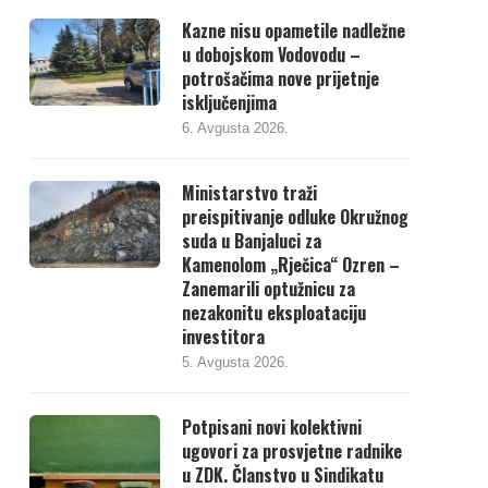
Kazne nisu opametile nadležne
u dobojskom Vodovodu –
potrošačima nove prijetnje
isključenjima
6. Avgusta 2026.
Ministarstvo traži
preispitivanje odluke Okružnog
suda u Banjaluci za
Kamenolom „Rječica“ Ozren –
Zanemarili optužnicu za
nezakonitu eksploataciju
investitora
5. Avgusta 2026.
Potpisani novi kolektivni
ugovori za prosvjetne radnike
u ZDK. Članstvo u Sindikatu