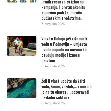
javnih resursa za izbornu
kampanju. I protuzakonitu
kupovinu podrške birača
budžetskim sredstvima.
7. Avgusta 2026.
Vlast u Doboju još više muti
vodu u Podnovlju – umjesto
osude napada na novinarku
osuđuju medije i iznose
neistine
6. Avgusta 2026.
Želi li vlast uopšte da štiti
vode, šume, vazduh,… i mora li
je na tu obavezu upozoravati
nevladin sektor?
6. Avgusta 2026.