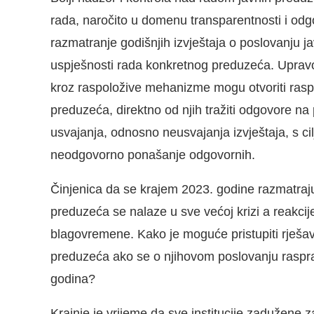
rada, naročito u domenu transparentnosti i od
razmatranje godišnjih izvještaja o poslovanju j
uspješnosti rada konkretnog preduzeća. Upravo 
kroz raspoložive mehanizme mogu otvoriti raspr
preduzeća, direktno od njih tražiti odgovore na 
usvajanja, odnosno neusvajanja izvještaja, s cilj
neodgovorno ponašanje odgovornih.
Činjenica da se krajem 2023. godine razmatraju
preduzeća se nalaze u sve većoj krizi a reakcij
blagovremene. Kako je moguće pristupiti rješav
preduzeća ako se o njihovom poslovanju rasprav
godina?
Krajnje je vrijeme da sve institucije zadužene z