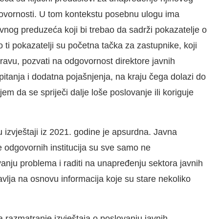
govornosti. U tom kontekstu posebnu ulogu ima
avnog preduzeća koji bi trebao da sadrži pokazatelje o
ti pokazatelji su početna tačka za zastupnike, koji
avu, pozvati na odgovornost direktore javnih
pitanja i dodatna pojašnjenja, na kraju čega dolazi do
em da se spriječi dalje loše poslovanje ili koriguje
 izvještaji iz 2021. godine je apsurdna. Javna
e odgovornih institucija su sve samo ne
anju problema i raditi na unapređenju sektora javnih
lja na osnovu informacija koje su stare nekoliko
a razmatranje izvještaja o poslovanju javnih