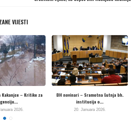
ANE VIJESTI
ri – Sramotna šutnja bh.
Najbolje rangirana visokoškolska
institucija o...
ustanova iz BiH, na Webometrics...
20. Januara 2026.
19. Januara 2026.