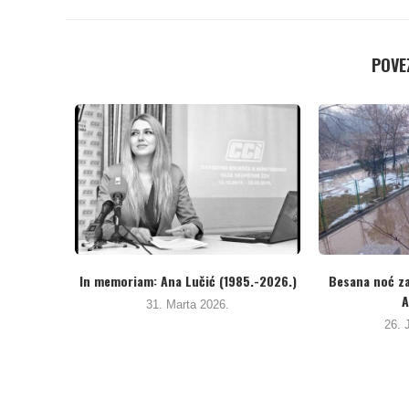
POVEZ
(1985.-2026.)
Besana noć za Kakanjce – Kritike za
BH novina
Agenciju...
6.
26. Januara 2026.