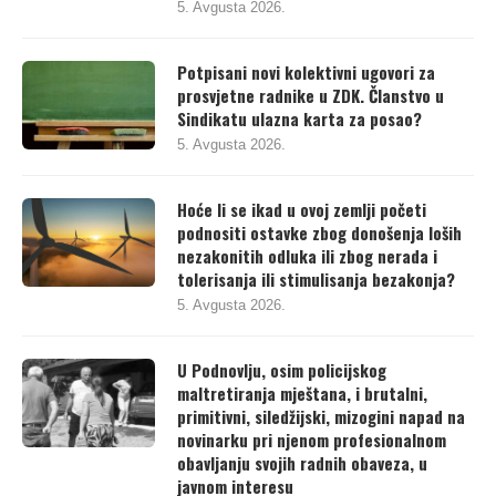
5. Avgusta 2026.
Potpisani novi kolektivni ugovori za
prosvjetne radnike u ZDK. Članstvo u
Sindikatu ulazna karta za posao?
5. Avgusta 2026.
Hoće li se ikad u ovoj zemlji početi
podnositi ostavke zbog donošenja loših
nezakonitih odluka ili zbog nerada i
tolerisanja ili stimulisanja bezakonja?
5. Avgusta 2026.
U Podnovlju, osim policijskog
maltretiranja mještana, i brutalni,
primitivni, siledžijski, mizogini napad na
novinarku pri njenom profesionalnom
obavljanju svojih radnih obaveza, u
javnom interesu