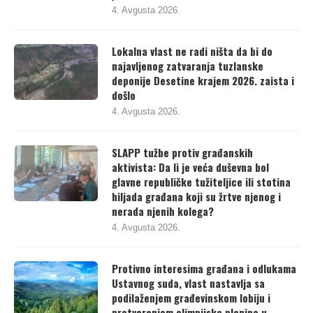
4. Avgusta 2026.
Lokalna vlast ne radi ništa da bi do
najavljenog zatvaranja tuzlanske
deponije Desetine krajem 2026. zaista i
došlo
4. Avgusta 2026.
SLAPP tužbe protiv građanskih
aktivista: Da li je veća duševna bol
glavne republičke tužiteljice ili stotina
hiljada građana koji su žrtve njenog i
nerada njenih kolega?
4. Avgusta 2026.
Protivno interesima građana i odlukama
Ustavnog suda, vlast nastavlja sa
podilaženjem građevinskom lobiju i
pretvaranjem olimpijske planine u