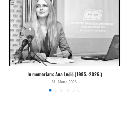
Besana noć za Kakanjce – Kritike za Agenciju...
26. Januara 2026.