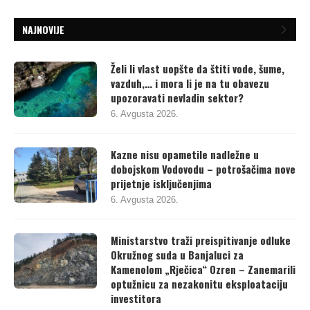
NAJNOVIJE
Želi li vlast uopšte da štiti vode, šume,
vazduh,… i mora li je na tu obavezu
upozoravati nevladin sektor?
6. Avgusta 2026.
Kazne nisu opametile nadležne u
dobojskom Vodovodu – potrošačima nove
prijetnje isključenjima
6. Avgusta 2026.
Ministarstvo traži preispitivanje odluke
Okružnog suda u Banjaluci za
Kamenolom „Rječica“ Ozren – Zanemarili
optužnicu za nezakonitu eksploataciju
investitora