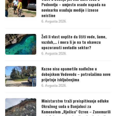
Vlast u Doboju još više muti vodu u
Podnovlju – umjesto osude napada na
novinarku osuđuju medije i iznose
neistine
6. Avgusta 2026.
Želi li vlast uopšte da štiti vode, šume,
vazduh,… i mora li je na tu obavezu
upozoravati nevladin sektor?
6. Avgusta 2026.
Kazne nisu opametile nadležne u
dobojskom Vodovodu – potrošačima nove
prijetnje isključenjima
6. Avgusta 2026.
Ministarstvo traži preispitivanje odluke
Okružnog suda u Banjaluci za
Kamenolom „Rječica“ Ozren – Zanemarili