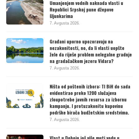
Umanjenjem vodnih naknada vlasti u
Republici Srpskoj pune džepove
šljunkarima
7. Avgusta 2026.
Građani uporno upozoravaju na
nezakonitosti, no, da li vlasti uopšte
žele da riješe problem nelegalne gradnje
na gradačačkom jezeru Vidara?
7. Avgusta 2026.
Ništa od poštenih izbora: TI BiH do sada
evidentirao preko 1200 slučajeva
zloupotrebe javnih resursa za izbornu
kampanju. I protuzakonitu kupovinu
podrške birača budžetskim sredstvima.
7. Avgusta 2026.