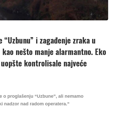
e “Uzbunu” i zagađenje zraka u
 kao nešto manje alarmantno. Eko
i uopšte kontrolisale najveće
cije o proglašenju “Uzbune”, ali nemamo
jski nadzor nad radom operatera.”