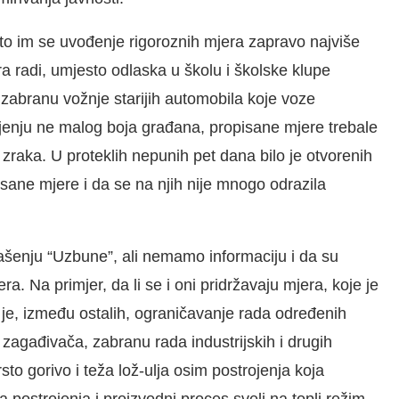
 što im se uvođenje rigoroznih mjera zapravo najviše
 radi, umjesto odlaska u školu i školske klupe
 zabranu vožnje starijih automobila koje voze
jenju ne malog boja građana, propisane mjere trebale
zraka. U proteklih nepunih pet dana bilo je otvorenih
isane mjere i da se na njih nije mnogo odrazila
glašenju “Uzbune”, ali nemamo informaciju i da su
ra. Na primjer, da li se i oni pridržavaju mjera, koje je
je, između ostalih, ograničavanje rada određenih
agađivača, zabranu rada industrijskih i drugih
to gorivo i teža lož-ulja osim postrojenja koja
a postrojenja i proizvodni proces sveli na topli režim.