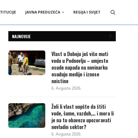
TITUCIJE
JAVNA PREDUZEĆA
REGIJA I SVIJET
NAJNOVIJE
Vlast u Doboju još više muti
vodu u Podnovlju – umjesto
osude napada na novinarku
osuđuju medije i iznose
neistine
6. Avgusta 2026.
Želi li vlast uopšte da štiti
vode, šume, vazduh,… i mora li
je na tu obavezu upozoravati
nevladin sektor?
6. Avgusta 2026.