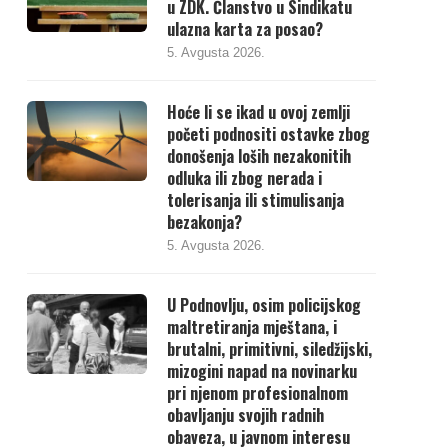
u ZDK. Članstvo u Sindikatu
ulazna karta za posao?
5. Avgusta 2026.
Hoće li se ikad u ovoj zemlji
početi podnositi ostavke zbog
donošenja loših nezakonitih
odluka ili zbog nerada i
tolerisanja ili stimulisanja
bezakonja?
5. Avgusta 2026.
U Podnovlju, osim policijskog
maltretiranja mještana, i
brutalni, primitivni, siledžijski,
mizogini napad na novinarku
pri njenom profesionalnom
obavljanju svojih radnih
obaveza, u javnom interesu