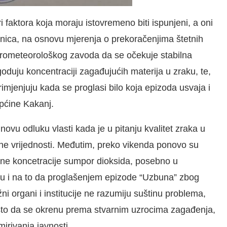
 faktora koja moraju istovremeno biti ispunjeni, a oni
enica, na osnovu mjerenja o prekoračenjima štetnih
idrometeorološkog zavoda da se očekuje stabilna
oduju koncentraciji zagađujućih materija u zraku, te,
mjenjuju kada se proglasi bilo koja epizoda usvaja i
općine Kakanj.
ovu odluku vlasti kada je u pitanju kvalitet zraka u
ntne vrijednosti. Međutim, preko vikenda ponovo su
ćane koncetracije sumpor dioksida, posebno u
su i na to da proglašenjem epizode “Uzbuna” zbog
 organi i institucije ne razumiju suštinu problema,
esto da se okrenu prema stvarnim uzrocima zagađenja,
mirivanja javnosti.