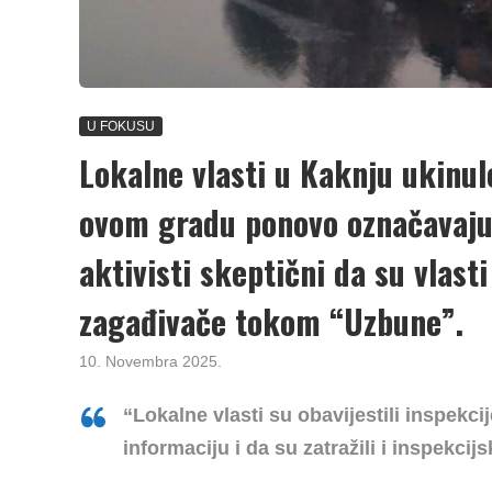
U FOKUSU
Lokalne vlasti u Kaknju ukinul
ovom gradu ponovo označavaju
aktivisti skeptični da su vlast
zagađivače tokom “Uzbune”.
10. Novembra 2025.
“Lokalne vlasti su obavijestili inspek
informaciju i da su zatražili i inspekci