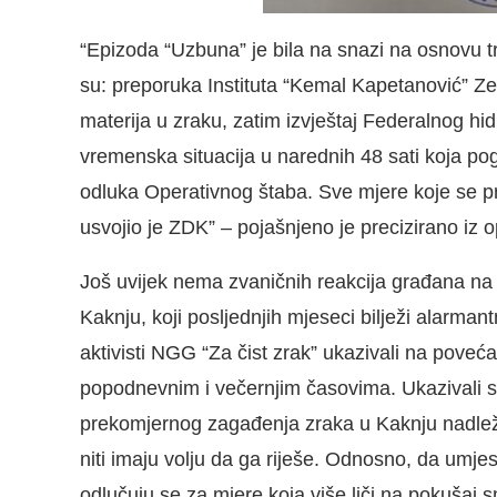
“Epizoda “Uzbuna” je bila na snazi na osnovu tri
su: preporuka Instituta “Kemal Kapetanović” Z
materija u zraku, zatim izvještaj Federalnog h
vremenska situacija u narednih 48 sati koja pog
odluka Operativnog štaba. Sve mjere koje se pri
usvojio je ZDK” – pojašnjeno je precizirano iz 
Još uvijek nema zvaničnih reakcija građana na n
Kaknju, koji posljednjih mjeseci bilježi alarma
aktivisti NGG “Za čist zrak” ukazivali na pove
popodnevnim i večernjim časovima. Ukazivali 
prekomjernog zagađenja zraka u Kaknju nadležni
niti imaju volju da ga riješe. Odnosno, da umj
odlučuju se za mjere koja više liči na pokušaj s