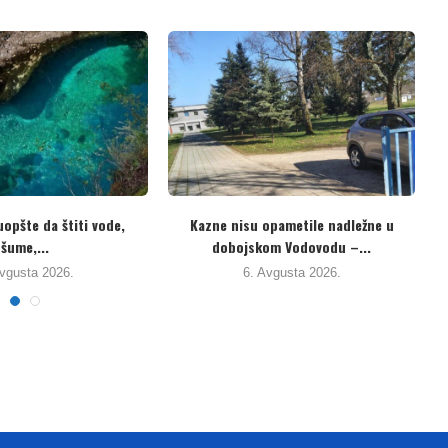
ovi kolektivni ugovori za
Hoće li se ikad u ovoj zemlji početi...
vjetne radnike u...
5. Avgusta 2026.
. Avgusta 2026.