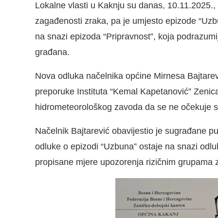
Lokalne vlasti u Kaknju su danas, 10.11.2025.
zagađenosti zraka, pa je umjesto epizode “Uzbu
na snazi epizoda “Pripravnost”, koja podrazum
građana.
Nova odluka načelnika općine Mirnesa Bajtarevi
preporuke Instituta “Kemal Kapetanović” Zenica
hidrometeorološkog zavoda da se ne očekuje st
Načelnik Bajtarević obavijestio je sugrađane p
odluke o epizodi “Uzbuna” ostaje na snazi odlu
propisane mjere upozorenja rizičnim grupama za