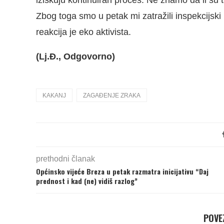
Zbog toga smo u petak mi zatražili inspekcijski
reakcija je eko aktivista.
(Lj.Đ., Odgovorno)
KAKANJ
ZAGAĐENJE ZRAKA
prethodni članak
Općinsko vijeće Breza u petak razmatra inicijativu “Daj
prednost i kad (ne) vidiš razlog”
POVEZ