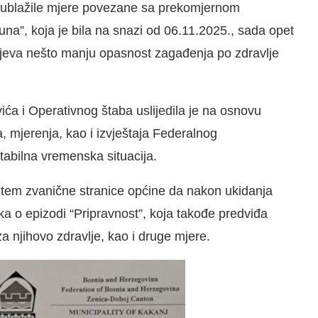
, ublažile mjere povezane sa prekomjernom
na”, koja je bila na snazi od 06.11.2025., sada opet
ijeva nešto manju opasnost zagađenja po zdravlje
ća i Operativnog štaba uslijedila je na osnovu
, mjerenja, kao i izvještaja Federalnog
abilna vremenska situacija.
utem zvanične stranice općine da nakon ukidanja
ka o epizodi “Pripravnost”, koja takođe predviđa
 njihovo zdravlje, kao i druge mjere.