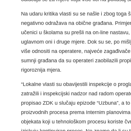
Na udaru kritika vlasti su se našle i zbog toga
negativno odražava na obične građana. Primjera
učenici u školama su prešli na on-line nastavu,
uglavnom oni i druge mjere. Dok su se, po mišl
više odnositi na operatere, najveće zagađivače 
sumnji građana da su operateri zaobilazili prop
rigoroznija mjera.
“Lokalne vlasti su obavijestili inspekcije o pro
zatražili i inspekcijski nadzor nad radom operate
propisao ZDK u slučaju epizode “Uzbuna”, a to 
proizvodnih procesa prema Internim planovima z
objekata koji u tehnološkom procesu koriste čvrs
iziskuju kontinuiran proces. Ne znamo da li su t