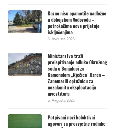
Kazne nisu opametile nadležne
u dobojskom Vodovodu –
potrošačima nove prijetnje
isključenjima
6. Avgusta 2026.
Ministarstvo traži
preispitivanje odluke Okružnog
suda u Banjaluci za
Kamenolom „Rječica“ Ozren –
Zanemarili optužnicu za
nezakonitu eksploataciju
investitora
5. Avgusta 2026.
Potpisani novi kolektivni
ugovori za prosvjetne radnike