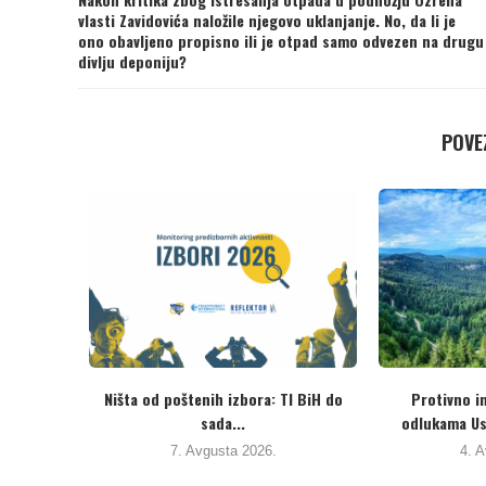
vlasti Zavidovića naložile njegovo uklanjanje. No, da li je
ono obavljeno propisno ili je otpad samo odvezen na drugu
divlju deponiju?
POVEZ
gistrima
Ozrenski aktivisti se “oprostili” od
NGG “Za Pla
ujućih...
Đokića. Očekuju da...
p
3. Avgusta 2026.
3