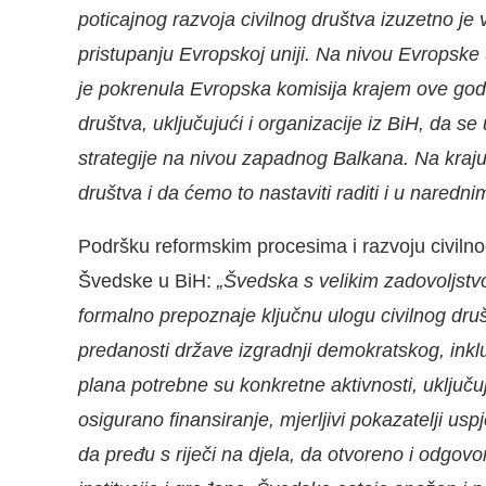
poticajnog razvoja civilnog društva izuzetno j
pristupanju Evropskoj uniji. Na nivou Evropske
je pokrenula Evropska komisija krajem ove godi
društva,
uključujući i organizacije iz BiH, da s
strategije na nivou zapadnog Balkana. Na kraj
društva i da ćemo to nastaviti raditi i u naredn
Podršku reformskim procesima i razvoju civilnog
Švedske u BiH:
„Švedska s velikim zadovoljstv
formalno prepoznaje ključnu ulogu civilnog druš
predanosti države izgradnji demokratskog, inkl
plana potrebne su konkretne aktivnosti, uključu
osigurano finansiranje, mjerljivi pokazatelji u
da pređu s riječi na djela, da otvoreno i odgov