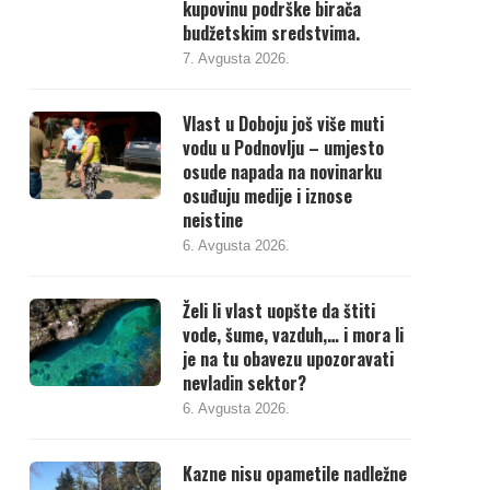
kupovinu podrške birača
budžetskim sredstvima.
7. Avgusta 2026.
Vlast u Doboju još više muti
vodu u Podnovlju – umjesto
osude napada na novinarku
osuđuju medije i iznose
neistine
6. Avgusta 2026.
Želi li vlast uopšte da štiti
vode, šume, vazduh,… i mora li
je na tu obavezu upozoravati
nevladin sektor?
6. Avgusta 2026.
Kazne nisu opametile nadležne