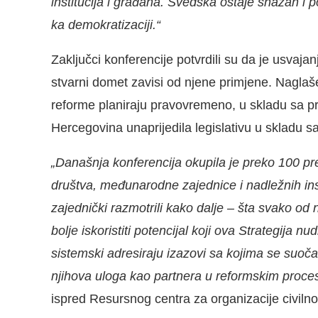
institucija i građana. Švedska ostaje snažan i
ka demokratizaciji.“
Zaključci konferencije potvrdili su da je usvajan
stvarni domet zavisi od njene primjene. Naglaš
reforme planiraju pravovremeno, u skladu sa p
Hercegovina unaprijedila legislativu u skladu
„Današnja konferencija okupila je preko 100 pre
društva, međunarodne zajednice i nadležnih insti
zajednički razmotrili kako dalje – šta svako od 
bolje iskoristiti potencijal koji ova Strategija 
sistemski adresiraju izazovi sa kojima se suoča
njihova uloga kao partnera u reformskim proce
ispred Resursnog centra za organizacije civilno