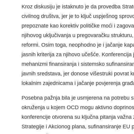
Kroz diskusiju je istaknuto je da provedba Strateg
civilnog društva, jer je to ključ uspješnog spro
prepoznate kao korektiv političke moći i zagov
njihovog uključivanja u pregovaračku struktur
reformi. Osim toga, neophodno je i jačanje kap
jasnih kriterija za njihovo učešće. Konferencija 
mehanizmi finansiranja i sistemsko sufinansira
javnih sredstava, jer donose višestruki povrat 
lokalnim zajednicama i jačanje povjerenja građan
Posebna pažnja bila je usmjerena na potrebu st
okruženja u kojem OCD mogu aktivno doprinosi
konferencije otvorena su ključna pitanja važn
Strategije i Akcionog plana, sufinansiranje EU 