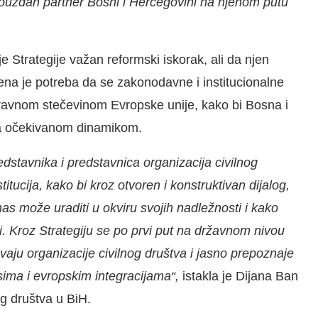
 pouzdan partner Bosni i Hercegovini na njenom putu
je Strategije važan reformski iskorak, ali da njen
ena je potreba da se zakonodavne i institucionalne
ravnom stečevinom Evropske unije, kako bi Bosna i
 sa očekivanom dinamikom.
dstavnika i predstavnica organizacija civilnog
tucija, kako bi kroz otvoren i konstruktivan dijalog,
nas može uraditi u okviru svojih nadležnosti i kako
nudi. Kroz Strategiju se po prvi put na državnom nivou
vaju organizacije civilnog društva i jasno prepoznaje
sima i evropskim integracijama“,
istakla je Dijana Ban
g društva u BiH.