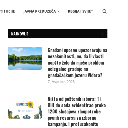
TITUCIJE
JAVNA PREDUZEĆA
REGIJA I SVIJET
NAJNOVIJE
Građani uporno upozoravaju na
nezakonitosti, no, da li vlasti
uopšte žele da riješe problem
nelegalne gradnje na
gradačačkom jezeru Vidara?
7. Avgusta 2026.
Ništa od poštenih izbora: TI
BiH do sada evidentirao preko
1200 slučajeva zloupotrebe
javnih resursa za izbornu
kampanju. I protuzakonitu