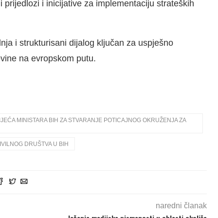
rijedlozi i inicijative za implementaciju strateških
nja i strukturisani dijalog ključan za uspješno
ovine na evropskom putu.
JEĆA MINISTARA BIH ZA STVARANJE POTICAJNOG OKRUŽENJA ZA
IVILNOG DRUŠTVA U BIH
naredni članak
Jačanje medijske pismenosti u oblasti okoliša