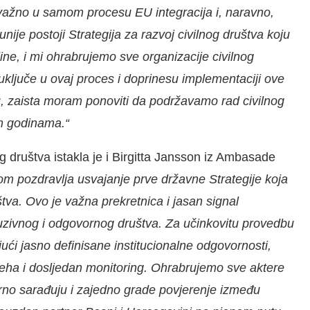
e važno u samom procesu EU integracija i, naravno,
 unije
postoji Strategija za razvoj civilnog društva koju
ne, i mi ohrabrujemo sve organizacije civilnog
e uključe u ovaj proces i doprinesu implementaciji ove
u, zaista moram ponoviti da podržavamo rad civilnog
im godinama.“
 društva istakla je i Birgitta Jansson iz Ambasade
om pozdravlja usvajanje prve državne Strategije koja
tva. Ovo je važna prekretnica i jasan signal
uzivnog i odgovornog društva. Za učinkovitu provedbu
jući jasno definisane institucionalne odgovornosti,
spjeha i dosljedan monitoring. Ohrabrujemo sve aktere
orno sarađuju i zajedno grade povjerenje između