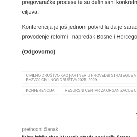
pregovaračke procese te su definisani konkretni p
ciljeva.
Konferencija je još jednom potvrdila da je sarad
provođenje reformi i napredak Bosne i Herceg
(Odgovorno)
CIVILNO DRUŠTVO KAO PARTNER U PROVEDBI STRATEGIJE VI
RAZVOJ CIVILNOG DRUŠTVA 2025–2029.
KONFERENCIJA
RESURSNI CENTAR ZA ORGANIZACIJE C
prethodni članak
Nakon kritika zbog istresanja otpada u podnožju Ozrena