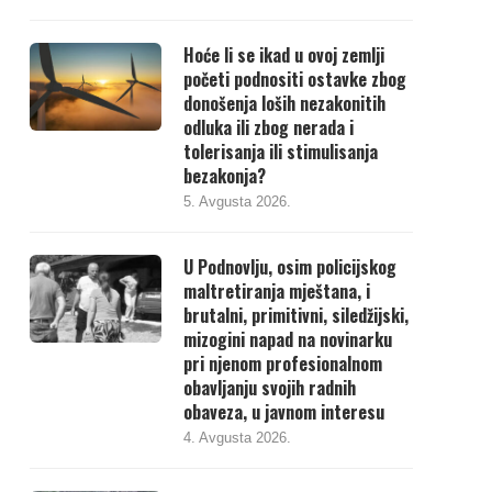
Hoće li se ikad u ovoj zemlji
početi podnositi ostavke zbog
donošenja loših nezakonitih
odluka ili zbog nerada i
tolerisanja ili stimulisanja
bezakonja?
5. Avgusta 2026.
U Podnovlju, osim policijskog
maltretiranja mještana, i
brutalni, primitivni, siledžijski,
mizogini napad na novinarku
pri njenom profesionalnom
obavljanju svojih radnih
obaveza, u javnom interesu
4. Avgusta 2026.