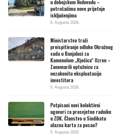
u dobojskom Vodovodu –
potrošačima nove prijetnje
isključenjima
6. Avgusta 2026.
Ministarstvo traži
preispitivanje odluke Okružnog
suda u Banjaluci za
Kamenolom „Rječica“ Ozren –
Zanemarili optužnicu za
nezakonitu eksploataciju
investitora
5. Avgusta 2026.
Potpisani novi kolektivni
ugovori za prosvjetne radnike
u ZDK. Članstvo u Sindikatu
ulazna karta za posao?
5. Avgusta 2026.