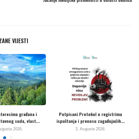
ANE VIJESTI
n”: Inspektorat RS je
Eko aktivisti izražavaju sumnju u
otvrdio da...
iskrenost vlasti. Uzorke...
1. Jula 2026.
31. Jula 2026.