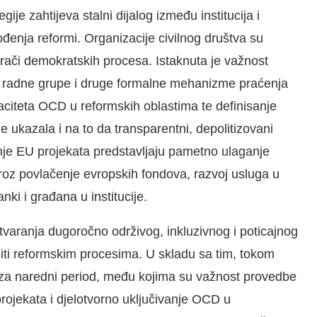
ije zahtijeva stalni dijalog između institucija i
vođenja reformi. Organizacije civilnog društva su
arači demokratskih procesa. Istaknuta je važnost
u, radne grupe i druge formalne mehanizme praćenja
aciteta OCD u reformskih oblastima te definisanje
je ukazala i na to da transparentni, depolitizovani
nje EU projekata predstavljaju pametno ulaganje
kroz povlačenje evropskih fondova, razvoj usluga u
ki i građana u institucije.
varanja dugoročno održivog, inkluzivnog i poticajnog
ti reformskim procesima. U skladu sa tim, tokom
a za naredni period, među kojima su važnost provedbe
projekata i djelotvorno uključivanje OCD u