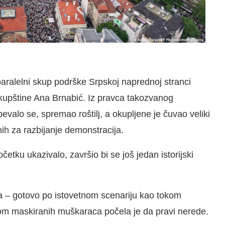
aralelni skup podrške Srpskoj naprednoj stranci
skupštine Ana Brnabić. Iz pravca takozvanog
valo se, spremao roštilj, a okupljene je čuvao veliki
nih za razbijanje demonstracija.
etku ukazivalo, završio bi se još jedan istorijski
 – gotovo po istovetnom scenariju kao tokom
nom maskiranih muškaraca počela je da pravi nerede.