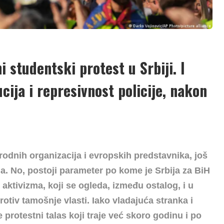
 studentski protest u Srbiji. I
cija i represivnost policije, nakon
rodnih organizacija i evropskih predstavnika, još
. No, postoji parameter po kome je Srbija za BiH
aktivizma, koji se ogleda, između ostalog, i u
tiv tamošnje vlasti. Iako vladajuća stranka i
 protestni talas koji traje već skoro godinu i po