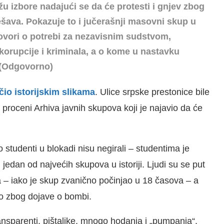
ažu izbore nadajući se da će protesti i gnjev zbog
ešava. Pokazuje to i jučerašnji masovni skup u
ovori o potrebi za nezavisnim sudstvom,
korupcije i kriminala, a
o kome u nastavku
. (Odgovorno)
io istorijskim slikama
. Ulice srpske prestonice bile
 proceni Arhiva javnih skupova koji je najavio da će
o studenti u blokadi nisu negirali – studentima je
jedan od najvećih skupova u istoriji. Ljudi su se put
 – iako je skup zvanično počinjao u 18 časova – a
no zbog dojave o bombi.
ransparenti, pištaljke, mnogo hodanja i „pumpanja“.