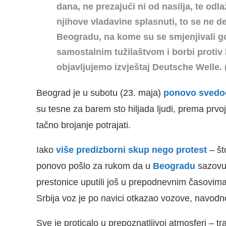
dana, ne prezajući ni od nasilja, te odl
njihove vladavine splasnuti, to se ne d
Beogradu, n
a kome su se smjenjivali g
samostalnim tužilaštvom i borbi protiv 
objavljujemo izvještaj Deutsche Welle
Beograd je u subotu (23. maja)
ponovo svedoč
su tesne za barem sto hiljada ljudi, prema prvoj
tačno brojanje potrajati.
Iako
više predizborni skup nego protest
– št
ponovo pošlo za rukom da u
Beogradu
sazovu 
prestonice uputili još u prepodnevnim časovima
Srbija voz je po navici otkazao vozove, navod
Sve je proticalo u prepoznatljivoj atmosferi – t