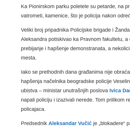
Ka Pionirskom parku poletele su petarde, na pri
vatrometi, kamenice, što je policija nakon odr
Veliki broj pripadnika Policijske brigade i Žan
Aleksandra potiskivao ka Pravnom fakultetu, a on
prebijanje i hapšenje demonstranata, a nekolici
mesta.
Iako se prethodnih dana građanima nije obra
hapšenja načelnika beogradske policije Veselin
ubistva – ministar unutrašnjih poslova
Ivica Da
napali policiju i izazivali nerede. Tom priliko
policajaca.
Predsednik
Aleksandar Vučić
je „blokadere“ p