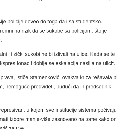
je policije doveo do toga da i sa studentsko-
premni na rizik da se sukobe sa policijom, što je
.
ni i fizički sukobi ne bi izlivali na ulice. Kada se te
spres-lonac i dobije se eskalacija nasilja na ulici“.
i prava, ističe Stamenković, ovakva kriza rešavala bi
im, nemoguće predvideti, budući da ih predsednik
represivan, u kojem sve institucije sistema počivaju
o imati izbore manje-više zasnovano na tome kako on
ović za DW.