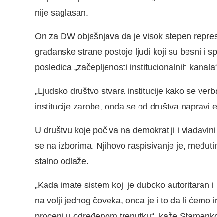
nije saglasan.
On za DW objašnjava da je visok stepen represi
građanske strane postoje ljudi koji su besni i s
posledica „začepljenosti institucionalnih kanala“
„Ljudsko društvo stvara institucije kako se verbal
institucije zarobe, onda se od društva napravi ek
U društvu koje počiva na demokratiji i vladavin
se na izborima. Njihovo raspisivanje je, međut
stalno odlaže.
„Kada imate sistem koji je duboko autoritaran i 
na volji jednog čoveka, onda je i to da li ćem
proceni u određenom trenutku“, kaže Stamenk