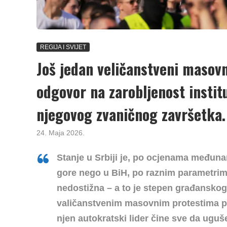
REGIJA I SVIJET
Još jedan veličanstveni masovni
odgovor na zarobljenost institu
njegovog zvaničnog završetka.
24. Maja 2026.
Stanje u Srbiji je, po ocjenama međuna
gore nego u BiH, po raznim parametrima
nedostižna – a to je stepen građanskog 
valičanstvenim masovnim protestima pro
njen autokratski lider čine sve da uguše