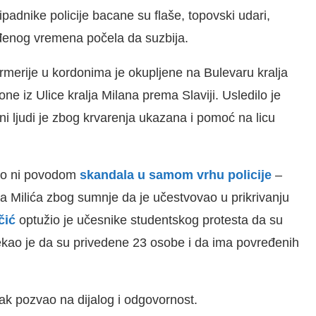
padnike policije bacane su flaše, topovski udari,
eđenog vremena počela da suzbija.
darmerije u kordonima je okupljene na Bulevaru kralja
e iz Ulice kralja Milana prema Slaviji. Usledilo je
ni ljudi je zbog krvarenja ukazana i pomoć na licu
ćao ni povodom
skandala u samom vrhu policije
–
a Milića zbog sumnje da je učestvovao u prikrivanju
čić
optužio je učesnike studentskog protesta da su
m rekao je da su privedene 23 osobe i da ima povređenih
ak pozvao na dijalog i odgovornost.