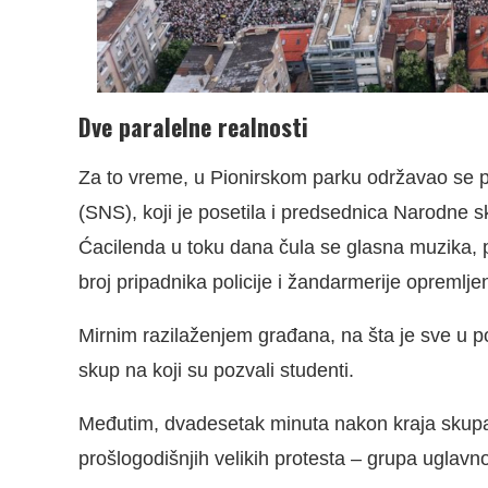
Dve paralelne realnosti
Za to vreme, u Pionirskom parku održavao se p
(SNS), koji je posetila i predsednica Narodne 
Ćacilenda u toku dana čula se glasna muzika, pe
broj pripadnika policije i žandarmerije opremlje
Mirnim razilaženjem građana, na šta je sve u poč
skup na koji su pozvali studenti.
Međutim, dvadesetak minuta nakon kraja skupa
prošlogodišnjih velikih protesta – grupa uglav