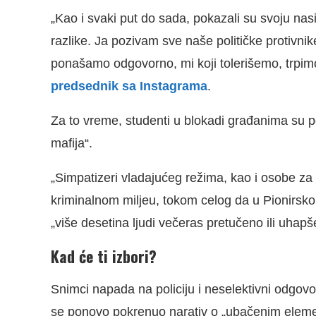
„Kao i svaki put do sada, pokazali su svoju nasi
razlike. Ja pozivam sve naše političke protivn
ponašamo odgovorno, mi koji tolerišemo, trpimo 
predsednik sa Instagrama
.
Za to vreme, studenti u blokadi građanima su poruč
mafija“.
„Simpatizeri vladajućeg režima, kao i osobe z
kriminalnom miljeu, tokom celog da u Pionirskom
„više desetina ljudi večeras pretučeno ili uhapš
Kad će ti izbori?
Snimci napada na policiju i neselektivni odgovo
se ponovo pokrenuo narativ o „ubačenim elemen