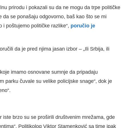
lnu prirodu i pokazali su da ne mogu da trpe političke
ike da se ponašaju odgovorno, baš kao što se mi
i poštujemo političke razlike“,
poručio je
ili da je pred njima jasan izbor – „Ili Srbija, ili
a koje imamo osnovane sumnje da pripadaju
 parku čuvale su velike policijske snage“, dok je
eno“.
r iste brzo su se proširili društvenim mrežama, gde
tima“. Politikolog Viktor Stamenković sa time ipak