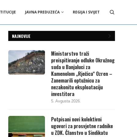
TITUCIJE
JAVNA PREDUZEĆA
REGIJA I SVIJET
NAJNOVIJE
Ministarstvo traži
preispitivanje odluke Okružnog
suda u Banjaluci za
Kamenolom „Rječica“ Ozren –
Zanemarili optužnicu za
nezakonitu eksploataciju
investitora
5. Avgusta 2026.
Potpisani novi kolektivni
ugovori za prosvjetne radnike
u ZDK. Članstvo u Sindikatu