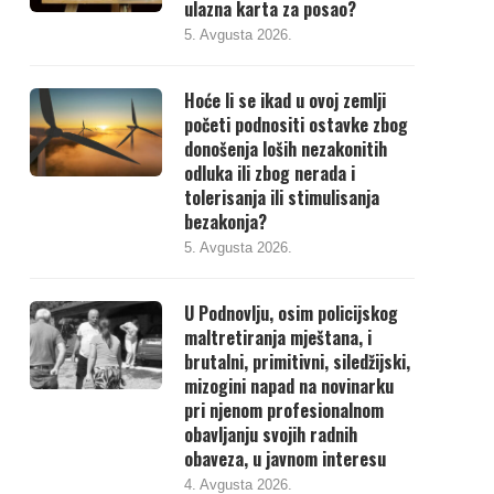
ulazna karta za posao?
5. Avgusta 2026.
Hoće li se ikad u ovoj zemlji
početi podnositi ostavke zbog
donošenja loših nezakonitih
odluka ili zbog nerada i
tolerisanja ili stimulisanja
bezakonja?
5. Avgusta 2026.
U Podnovlju, osim policijskog
maltretiranja mještana, i
brutalni, primitivni, siledžijski,
mizogini napad na novinarku
pri njenom profesionalnom
obavljanju svojih radnih
obaveza, u javnom interesu
4. Avgusta 2026.