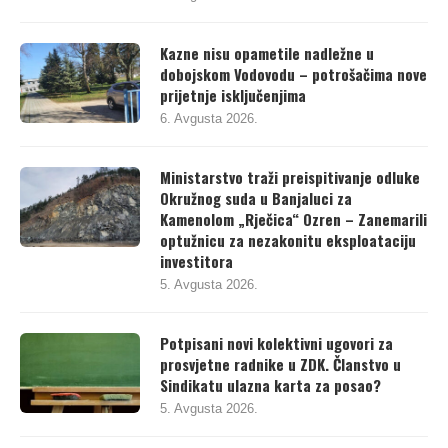
Kazne nisu opametile nadležne u
dobojskom Vodovodu – potrošačima nove
prijetnje isključenjima
6. Avgusta 2026.
Ministarstvo traži preispitivanje odluke
Okružnog suda u Banjaluci za
Kamenolom „Rječica“ Ozren – Zanemarili
optužnicu za nezakonitu eksploataciju
investitora
5. Avgusta 2026.
Potpisani novi kolektivni ugovori za
prosvjetne radnike u ZDK. Članstvo u
Sindikatu ulazna karta za posao?
5. Avgusta 2026.