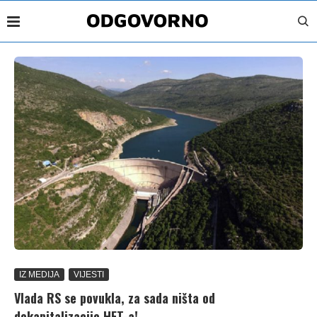
IZ MEDIJA
VIJESTI
Vlada RS se povukla, za sada ništa od
dokapitalizacije HET-a!