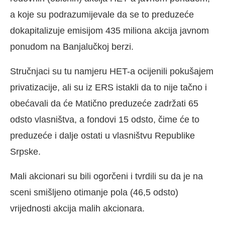
a koje su podrazumijevale da se to preduzeće
dokapitalizuje emisijom 435 miliona akcija javnom
ponudom na Banjalučkoj berzi.
Stručnjaci su tu namjeru HET-a ocijenili pokušajem
privatizacije, ali su iz ERS istakli da to nije tačno i
obećavali da će Matično preduzeće zadržati 65
odsto vlasništva, a fondovi 15 odsto, čime će to
preduzeće i dalje ostati u vlasništvu Republike
Srpske.
Mali akcionari su bili ogorčeni i tvrdili su da je na
sceni smišljeno otimanje pola (46,5 odsto)
vrijednosti akcija malih akcionara.