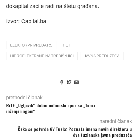
dokapitalizacije radi na štetu građana.
Izvor: Capital.ba
ELEKTORPRIVREDA RS
HET
HIDROELEKTRANE NA TREBIŠNJICI
JAVNA PREDUZEĆA
prethodni članak
RiTE „Ugljevik“ dobio milionski spor sa „Terex
inženjeringom“
naredni članak
Čeka se potvrda GV Tuzla: Poznata imena novih direktora u
dva tuzlanska javna preduzeća