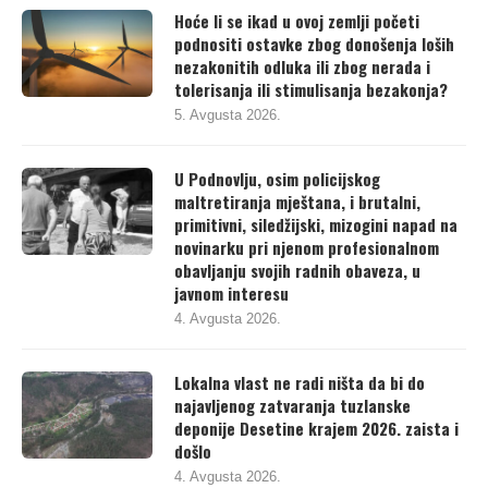
Hoće li se ikad u ovoj zemlji početi
podnositi ostavke zbog donošenja loših
nezakonitih odluka ili zbog nerada i
tolerisanja ili stimulisanja bezakonja?
5. Avgusta 2026.
U Podnovlju, osim policijskog
maltretiranja mještana, i brutalni,
primitivni, siledžijski, mizogini napad na
novinarku pri njenom profesionalnom
obavljanju svojih radnih obaveza, u
javnom interesu
4. Avgusta 2026.
Lokalna vlast ne radi ništa da bi do
najavljenog zatvaranja tuzlanske
deponije Desetine krajem 2026. zaista i
došlo
4. Avgusta 2026.