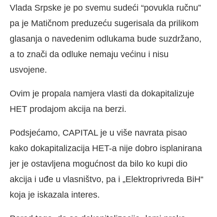
Vlada Srpske je po svemu sudeći “povukla ručnu”
pa je Matičnom preduzeću sugerisala da prilikom
glasanja o navedenim odlukama bude suzdržano,
a to znači da odluke nemaju većinu i nisu
usvojene.
Ovim je propala namjera vlasti da dokapitalizuje
HET prodajom akcija na berzi.
Podsjećamo, CAPITAL je u više navrata pisao
kako dokapitalizacija HET-a nije dobro isplanirana
jer je ostavljena mogućnost da bilo ko kupi dio
akcija i uđe u vlasništvo, pa i „Elektroprivreda BiH“
koja je iskazala interes.