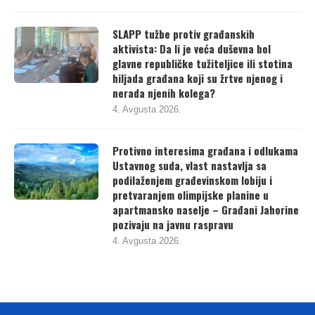
SLAPP tužbe protiv građanskih
aktivista: Da li je veća duševna bol
glavne republičke tužiteljice ili stotina
hiljada građana koji su žrtve njenog i
nerada njenih kolega?
4. Avgusta 2026.
Protivno interesima građana i odlukama
Ustavnog suda, vlast nastavlja sa
podilaženjem građevinskom lobiju i
pretvaranjem olimpijske planine u
apartmansko naselje – Građani Jahorine
pozivaju na javnu raspravu
4. Avgusta 2026.