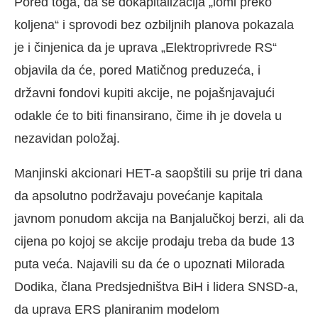
Pored toga, da se dokapitalizacija „lomi preko
koljena“ i sprovodi bez ozbiljnih planova pokazala
je i činjenica da je uprava „Elektroprivrede RS“
objavila da će, pored Matičnog preduzeća, i
državni fondovi kupiti akcije, ne pojašnjavajući
odakle će to biti finansirano, čime ih je dovela u
nezavidan položaj.
Manjinski akcionari HET-a saopštili su prije tri dana
da apsolutno podržavaju povećanje kapitala
javnom ponudom akcija na Banjalučkoj berzi, ali da
cijena po kojoj se akcije prodaju treba da bude 13
puta veća. Najavili su da će o upoznati Milorada
Dodika, člana Predsjedništva BiH i lidera SNSD-a,
da uprava ERS planiranim modelom