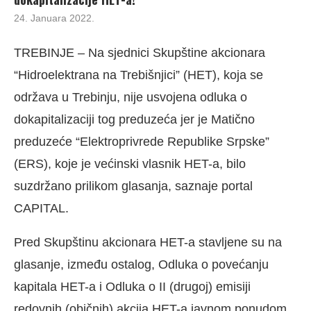
24. Januara 2022.
TREBINJE – Na sjednici Skupštine akcionara
“Hidroelektrana na Trebišnjici” (HET), koja se
održava u Trebinju, nije usvojena odluka o
dokapitalizaciji tog preduzeća jer je Matično
preduzeće “Elektroprivrede Republike Srpske”
(ERS), koje je većinski vlasnik HET-a, bilo
suzdržano prilikom glasanja, saznaje portal
CAPITAL.
Pred Skupštinu akcionara HET-a stavljene su na
glasanje, između ostalog, Odluka o povećanju
kapitala HET-a i Odluka o II (drugoj) emisiji
redovnih (običnih) akcija HET-a javnom ponudom,