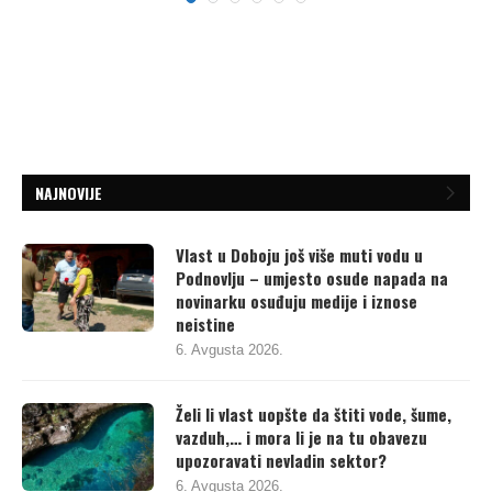
NAJNOVIJE
Vlast u Doboju još više muti vodu u
Podnovlju – umjesto osude napada na
novinarku osuđuju medije i iznose
neistine
6. Avgusta 2026.
Želi li vlast uopšte da štiti vode, šume,
vazduh,… i mora li je na tu obavezu
upozoravati nevladin sektor?
6. Avgusta 2026.