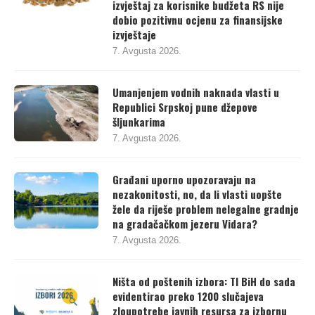
izvještaj za korisnike budžeta RS nije
dobio pozitivnu ocjenu za finansijske
izvještaje
7. Avgusta 2026.
Umanjenjem vodnih naknada vlasti u
Republici Srpskoj pune džepove
šljunkarima
7. Avgusta 2026.
Građani uporno upozoravaju na
nezakonitosti, no, da li vlasti uopšte
žele da riješe problem nelegalne gradnje
na gradačačkom jezeru Vidara?
7. Avgusta 2026.
Ništa od poštenih izbora: TI BiH do sada
evidentirao preko 1200 slučajeva
zloupotrebe javnih resursa za izbornu