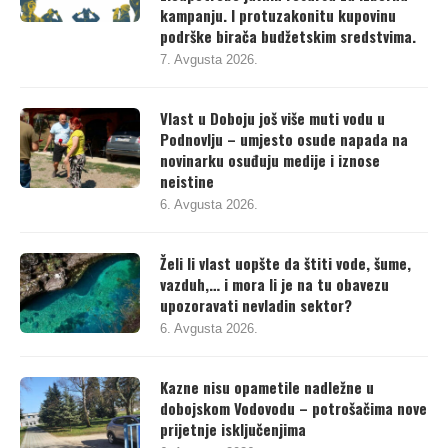
kampanju. I protuzakonitu kupovinu
podrške birača budžetskim sredstvima.
7. Avgusta 2026.
Vlast u Doboju još više muti vodu u
Podnovlju – umjesto osude napada na
novinarku osuđuju medije i iznose
neistine
6. Avgusta 2026.
Želi li vlast uopšte da štiti vode, šume,
vazduh,… i mora li je na tu obavezu
upozoravati nevladin sektor?
6. Avgusta 2026.
Kazne nisu opametile nadležne u
dobojskom Vodovodu – potrošačima nove
prijetnje isključenjima