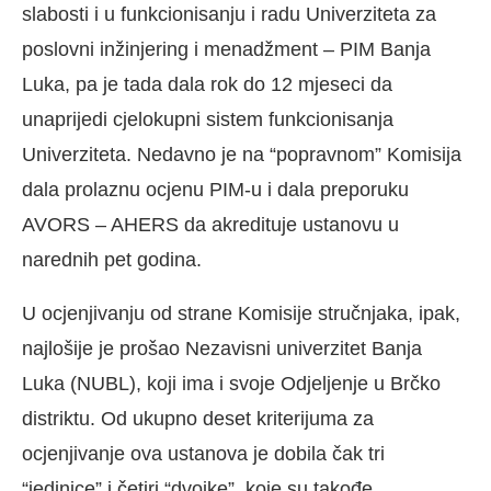
slabosti i u funkcionisanju i radu Univerziteta za
poslovni inžinjering i menadžment – PIM Banja
Luka, pa je tada dala rok do 12 mjeseci da
unaprijedi cjelokupni sistem funkcionisanja
Univerziteta. Nedavno je na “popravnom” Komisija
dala prolaznu ocjenu PIM-u i dala preporuku
AVORS – AHERS da akredituje ustanovu u
narednih pet godina.
U ocjenjivanju od strane Komisije stručnjaka, ipak,
najlošije je prošao Nezavisni univerzitet Banja
Luka (NUBL), koji ima i svoje Odjeljenje u Brčko
distriktu. Od ukupno deset kriterijuma za
ocjenjivanje ova ustanova je dobila čak tri
“jedinice” i četiri “dvojke”, koje su takođe