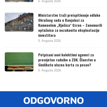
6. Avgusta 2026.
Ministarstvo traži preispitivanje odluke
Okružnog suda u Banjaluci za
Kamenolom „Rječica“ Ozren – Zanemarili
optužnicu za nezakonitu eksploataciju
investitora
5. Avgusta 2026.
Potpisani novi kolektivni ugovori za
prosvjetne radnike u ZDK. Članstvo u
Sindikatu ulazna karta za posao?
5. Avgusta 2026.