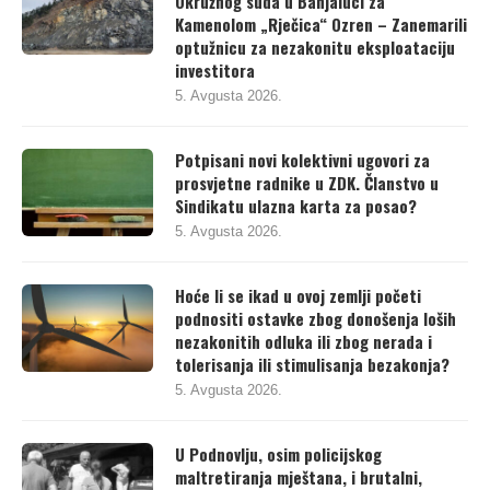
Okružnog suda u Banjaluci za
Kamenolom „Rječica“ Ozren – Zanemarili
optužnicu za nezakonitu eksploataciju
investitora
5. Avgusta 2026.
Potpisani novi kolektivni ugovori za
prosvjetne radnike u ZDK. Članstvo u
Sindikatu ulazna karta za posao?
5. Avgusta 2026.
Hoće li se ikad u ovoj zemlji početi
podnositi ostavke zbog donošenja loših
nezakonitih odluka ili zbog nerada i
tolerisanja ili stimulisanja bezakonja?
5. Avgusta 2026.
U Podnovlju, osim policijskog
maltretiranja mještana, i brutalni,