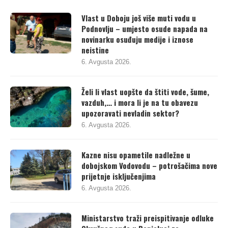
Vlast u Doboju još više muti vodu u
Podnovlju – umjesto osude napada na
novinarku osuđuju medije i iznose
neistine
6. Avgusta 2026.
Želi li vlast uopšte da štiti vode, šume,
vazduh,… i mora li je na tu obavezu
upozoravati nevladin sektor?
6. Avgusta 2026.
Kazne nisu opametile nadležne u
dobojskom Vodovodu – potrošačima nove
prijetnje isključenjima
6. Avgusta 2026.
Ministarstvo traži preispitivanje odluke