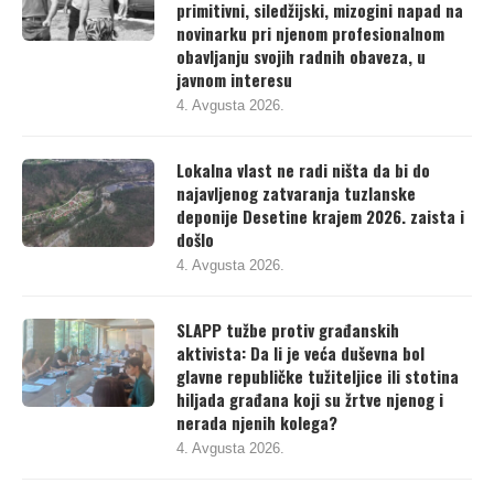
primitivni, siledžijski, mizogini napad na
novinarku pri njenom profesionalnom
obavljanju svojih radnih obaveza, u
javnom interesu
4. Avgusta 2026.
Lokalna vlast ne radi ništa da bi do
najavljenog zatvaranja tuzlanske
deponije Desetine krajem 2026. zaista i
došlo
4. Avgusta 2026.
SLAPP tužbe protiv građanskih
aktivista: Da li je veća duševna bol
glavne republičke tužiteljice ili stotina
hiljada građana koji su žrtve njenog i
nerada njenih kolega?
4. Avgusta 2026.