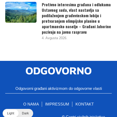
Protivno interesima građana i odlukama
Ustavnog suda, vlast nastavlja sa
podilaženjem građevinskom lobiju i
pretvaranjem olimpijske planine u
apartmansko naselje – Građani Jahorine
pozivaju na javnu raspravu
4. Avgusta 2026.
Odgovorni građani aktivizmom do odgovorne vlasti
O NAMA
IMPRESSUM
KONTAKT
Light
Dark
©
Centri civilnih inicijativa