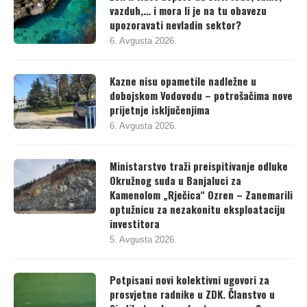
Želi li vlast uopšte da štiti vode, šume,
vazduh,… i mora li je na tu obavezu
upozoravati nevladin sektor?
6. Avgusta 2026.
Kazne nisu opametile nadležne u
dobojskom Vodovodu – potrošačima nove
prijetnje isključenjima
6. Avgusta 2026.
Ministarstvo traži preispitivanje odluke
Okružnog suda u Banjaluci za
Kamenolom „Rječica“ Ozren – Zanemarili
optužnicu za nezakonitu eksploataciju
investitora
5. Avgusta 2026.
Potpisani novi kolektivni ugovori za
prosvjetne radnike u ZDK. Članstvo u