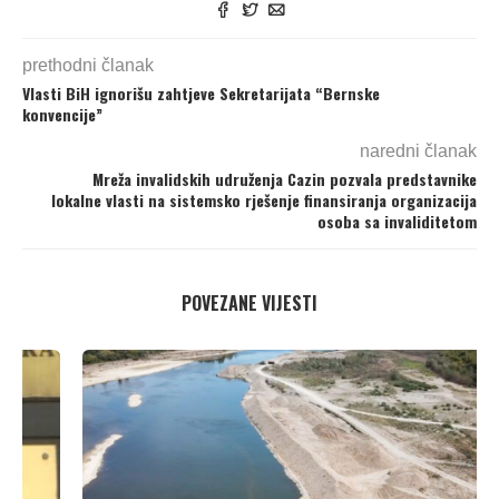
prethodni članak
Vlasti BiH ignorišu zahtjeve Sekretarijata “Bernske
konvencije”
naredni članak
Mreža invalidskih udruženja Cazin pozvala predstavnike
lokalne vlasti na sistemsko rješenje finansiranja organizacija
osoba sa invaliditetom
POVEZANE VIJESTI