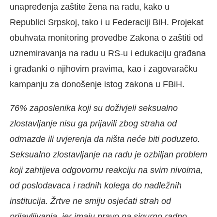
unapređenja zaštite žena na radu, kako u
Republici Srpskoj, tako i u Federaciji BiH. Projekat
obuhvata monitoring provedbe Zakona o zaštiti od
uznemiravanja na radu u RS-u i edukaciju građana
i građanki o njihovim pravima, kao i zagovaračku
kampanju za donošenje istog zakona u FBiH.
76% zaposlenika koji su doživjeli seksualno
zlostavljanje nisu ga prijavili zbog straha od
odmazde ili uvjerenja da ništa neće biti poduzeto.
Seksualno zlostavljanje na radu je ozbiljan problem
koji zahtijeva odgovornu reakciju na svim nivoima,
od poslodavaca i radnih kolega do nadležnih
institucija. Žrtve ne smiju osjećati strah od
prijavljivanja, jer imaju pravo na sigurno radno