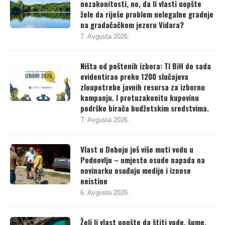
Građani uporno upozoravaju na
nezakonitosti, no, da li vlasti uopšte
žele da riješe problem nelegalne gradnje
na gradačačkom jezeru Vidara?
7. Avgusta 2026.
Ništa od poštenih izbora: TI BiH do sada
evidentirao preko 1200 slučajeva
zloupotrebe javnih resursa za izbornu
kampanju. I protuzakonitu kupovinu
podrške birača budžetskim sredstvima.
7. Avgusta 2026.
Vlast u Doboju još više muti vodu u
Podnovlju – umjesto osude napada na
novinarku osuđuju medije i iznose
neistine
6. Avgusta 2026.