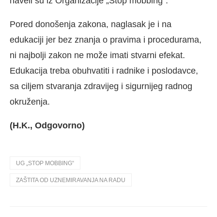
naveli su iz Organizacije „Stop mobbing“.
Pored donošenja zakona, naglasak je i na
edukaciji jer bez znanja o pravima i procedurama,
ni najbolji zakon ne može imati stvarni efekat.
Edukacija treba obuhvatiti i radnike i poslodavce,
sa ciljem stvaranja zdravijeg i sigurnijeg radnog
okruženja.
(H.K., Odgovorno)
UG „STOP MOBBING“
ZAŠTITA OD UZNEMIRAVANJA NA RADU