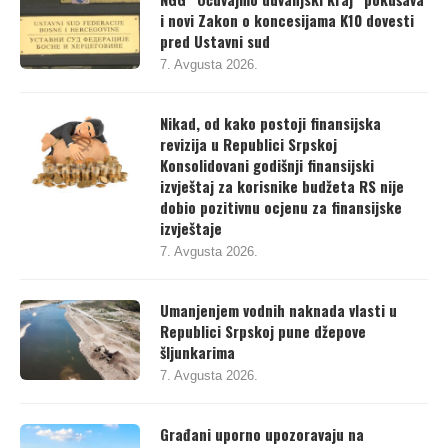
NGG “Očuvajmo duvanjski kraj“ pokušava
i novi Zakon o koncesijama K10 dovesti
pred Ustavni sud
7. Avgusta 2026.
Nikad, od kako postoji finansijska
revizija u Republici Srpskoj
Konsolidovani godišnji finansijski
izvještaj za korisnike budžeta RS nije
dobio pozitivnu ocjenu za finansijske
izvještaje
7. Avgusta 2026.
Umanjenjem vodnih naknada vlasti u
Republici Srpskoj pune džepove
šljunkarima
7. Avgusta 2026.