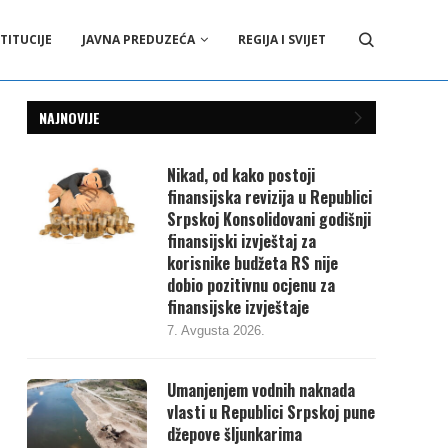
TITUCIJE
JAVNA PREDUZEĆA
REGIJA I SVIJET
NAJNOVIJE
Nikad, od kako postoji
finansijska revizija u Republici
Srpskoj Konsolidovani godišnji
finansijski izvještaj za
korisnike budžeta RS nije
dobio pozitivnu ocjenu za
finansijske izvještaje
7. Avgusta 2026.
Umanjenjem vodnih naknada
vlasti u Republici Srpskoj pune
džepove šljunkarima