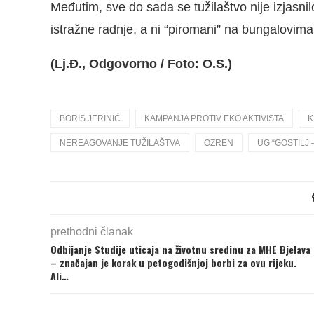
Međutim, sve do sada se tužilaštvo nije izjasn
istražne radnje, a ni “piromani” na bungalovima 
(Lj.Đ., Odgovorno / Foto: O.S.)
BORIS JERINIĆ
KAMPANJA PROTIV EKO AKTIVISTA
K
NEREAGOVANJE TUŽILAŠTVA
OZREN
UG “GOSTILJ 
prethodni članak
Odbijanje Studije uticaja na životnu sredinu za MHE Bjelava
– značajan je korak u petogodišnjoj borbi za ovu rijeku.
Ali…