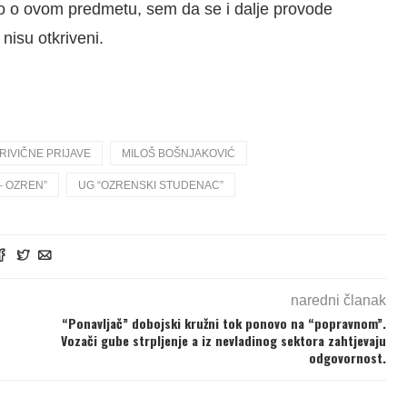
ilo o ovom predmetu, sem da se i dalje provode
nisu otkriveni.
RIVIČNE PRIJAVE
MILOŠ BOŠNJAKOVIĆ
– OZREN”
UG “OZRENSKI STUDENAC”
naredni članak
“Ponavljač” dobojski kružni tok ponovo na “popravnom”.
Vozači gube strpljenje a iz nevladinog sektora zahtjevaju
odgovornost.