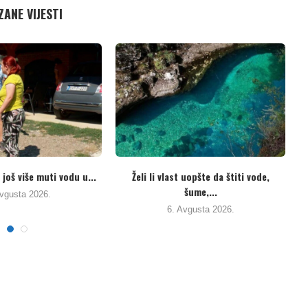
ANE VIJESTI
traži preispitivanje odluke
Potpisani novi kolektivni ugovori za
 suda u Banjaluci...
prosvjetne radnike u...
. Avgusta 2026.
5. Avgusta 2026.