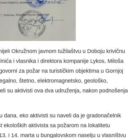
ijeli Okružnom javnom tužilaštvu u Doboju krivičnu
inića i vlasnika i direktora kompanije Lykos, Miloša
ovorni za požar na turističkim objektima u Gornjoj
egalno, štetno, elektromagnetsko, geološko,
li su aktivisti ova dva udruženja, nakon podnošenja
nu dana, eko aktivisti su naveli da je gradonačelnik
koloških aktivista sa požarom na lokalitetu
 13. i 14. marta u bungalovskom naselju u vlasništvu