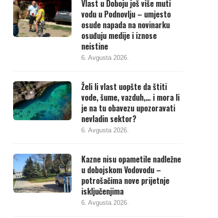
Vlast u Doboju još više muti
vodu u Podnovlju – umjesto
osude napada na novinarku
osuđuju medije i iznose
neistine
6. Avgusta 2026.
Želi li vlast uopšte da štiti
vode, šume, vazduh,… i mora li
je na tu obavezu upozoravati
nevladin sektor?
6. Avgusta 2026.
Kazne nisu opametile nadležne
u dobojskom Vodovodu –
potrošačima nove prijetnje
isključenjima
6. Avgusta 2026.