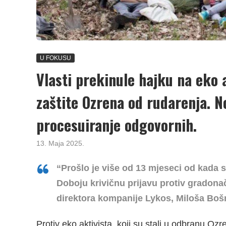
U FOKUSU
Vlasti prekinule hajku na eko 
zaštite Ozrena od rudarenja. No,
procesuiranje odgovornih.
13. Maja 2025.
“Prošlo je više od 13 mjeseci od kada
Doboju krivičnu prijavu protiv gradonač
direktora kompanije Lykos, Miloša Boš
Protiv eko aktivista, koji su stali u odbranu Ozr