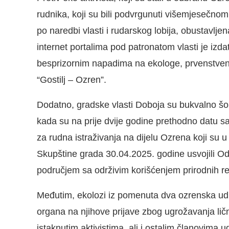
rudnika, koji su bili podvrgunuti višemjesečnom
po naredbi vlasti i rudarskog lobija, obustavlj
internet portalima pod patronatom vlasti je iz
besprizornim napadima na ekologe, prvenstven
“Gostilj – Ozren”.
Dodatno, gradske vlasti Doboja su bukvalno šok
kada su na prije dvije godine prethodno datu sa
za rudna istraživanja na dijelu Ozrena koji su 
Skupštine grada 30.04.2025. godine usvojili O
područjem sa održivim korišćenjem prirodnih r
Međutim, ekolozi iz pomenuta dva ozrenska u
organa na njihove prijave zbog ugrožavanja lič
istaknutim aktivistima, ali i ostalim članovima