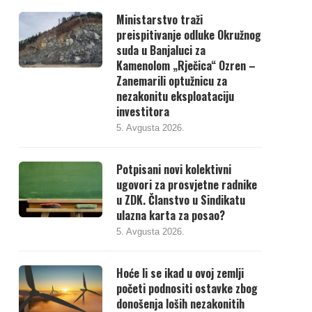
Ministarstvo traži
preispitivanje odluke Okružnog
suda u Banjaluci za
Kamenolom „Rječica“ Ozren –
Zanemarili optužnicu za
nezakonitu eksploataciju
investitora
5. Avgusta 2026.
Potpisani novi kolektivni
ugovori za prosvjetne radnike
u ZDK. Članstvo u Sindikatu
ulazna karta za posao?
5. Avgusta 2026.
Hoće li se ikad u ovoj zemlji
početi podnositi ostavke zbog
donošenja loših nezakonitih