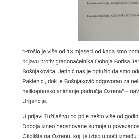
“Prošlo je više od 13 mjeseci od kada smo podn
prijavu protiv gradonačelnika Doboja Borisa Jer
Bošnjakovića. Jerinić nas je optužio da smo odg
Paklenici, dok je Bošnjaković odgovoran za nel
helikoptersko snimanje područja Ozrena” – nave
Urgencije.
U prijavi Tužilaštvu od prije nešto više od godi
Doboja izneo neosnovane sumnje u povezanost e
Okolišta na Ozrenu, koji je izbio u noći između