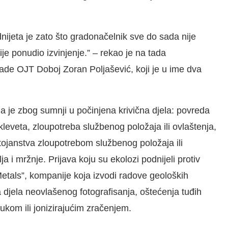
ijeta je zato što gradonačelnik sve do sada nije
ije ponudio izvinjenje.” – rekao je na tada
rade OJT Doboj Zoran Poljašević, koji je u ime dva
 je zbog sumnji u počinjena krivična djela: povreda
kleveta, zloupotreba službenog položaja ili ovlaštenja,
tojanstva zloupotrebom službenog položaja ili
ja i mržnje. Prijava koju su ekolozi podnijeli protiv
etals”, kompanije koja izvodi radove geoloških
 djela neovlašenog fotografisanja, oštećenja tuđih
ukom ili jonizirajućim zračenjem.