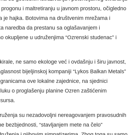
 progonu i maltretiranju u javnom prostoru, očigledno
ena je hajka. Botovima na društvenim mrežama i
data naredba da prestanu sa oglašavanjem i
o okupljene u udruženjima “Ozrenski studenac” i
irale, ne samo ekologe već i ovdašnju i širu javnost,
glasnost bijeljinskoj kompaniji “Lykos Balkan Metals”
u granicama ove lokalne zajednice, na sjednici
dluku o proglašenju planine Ozren zaštićenim
esursa.
druženja su nezadovoljni nereagovanjem pravosudnih
ne bezbjednosti, “stavljanjem mete na čelo”
 udruženja i njihovim simpatizerima. Zbog toga su samo