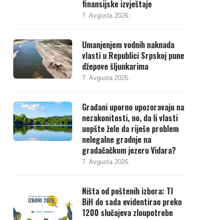
finansijske izvještaje
7. Avgusta 2026.
Umanjenjem vodnih naknada
vlasti u Republici Srpskoj pune
džepove šljunkarima
7. Avgusta 2026.
Građani uporno upozoravaju na
nezakonitosti, no, da li vlasti
uopšte žele da riješe problem
nelegalne gradnje na
gradačačkom jezeru Vidara?
7. Avgusta 2026.
Ništa od poštenih izbora: TI
BiH do sada evidentirao preko
1200 slučajeva zloupotrebe