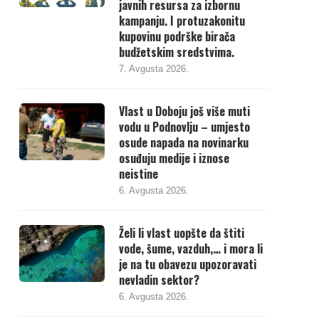
javnih resursa za izbornu
kampanju. I protuzakonitu
kupovinu podrške birača
budžetskim sredstvima.
7. Avgusta 2026.
Vlast u Doboju još više muti
vodu u Podnovlju – umjesto
osude napada na novinarku
osuđuju medije i iznose
neistine
6. Avgusta 2026.
Želi li vlast uopšte da štiti
vode, šume, vazduh,… i mora li
je na tu obavezu upozoravati
nevladin sektor?
6. Avgusta 2026.