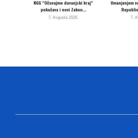
TI BiH do
Protivno interesima građana i
Potpisani P
odlukama Ustavnog suda, vlast...
ispuštanja i
4. Avgusta 2026.
3. 