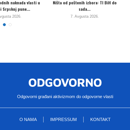
rotokol o registrima
Ozrenski aktivisti se “oprostili” od
 prenosu zagađujućih...
Đokića. Očekuju da...
Avgusta 2026.
3. Avgusta 2026.
Odgovorni građani aktivizmom do odgovorne vlasti
O NAMA
IMPRESSUM
KONTAKT