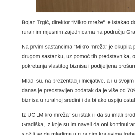
Bojan Trgić, direktor “Mikro mreže” je istakao
ruralnim mjesnim zajednicama na području Grad
Na prvim sastancima “Mikro mreža” je okupila 
drugom sastanku, uz pomoć tih predstavnika, ok
pokretanja vlastitog biznisa i podijeljena brošu
Mladi su, na prezentaciji Inicijative, a i u svoji
danas je predstavljen podatak da je više od 70
biznisa u ruralnoj sredini i da bi ako uspiju ostali
Iz UG „Mikro mreža“ su istakli i da su imali p
Gradiška, iz koje su im naveli da oni kontinui
složili se da mladima u ruralnim krajevima treba