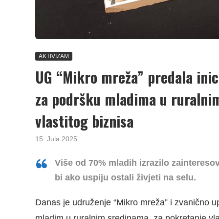
AKTIVIZAM
UG “Mikro mreža” predala inic
za podršku mladima u ruralni
vlastitog biznisa
15. Jula 2025.
Više od 70% mladih izrazilo zainteresov
bi ako uspiju ostali živjeti na selu.
Danas je udruženje “Mikro mreža” i zvanično upu
mladim u ruralnim sredinama, za pokretanje vlas