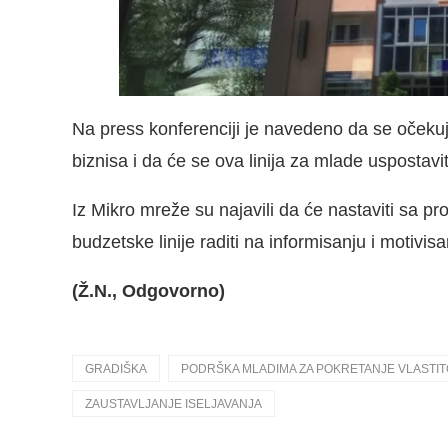
Na press konferenciji je navedeno da se oček
biznisa i da će se ova linija za mlade uspostavi
Iz Mikro mreže su najavili da će nastaviti sa p
budzetske linije raditi na informisanju i motivi
(Ž.N., Odgovorno)
GRADIŠKA
PODRŠKA MLADIMA ZA POKRETANJE VLASTIT
ZAUSTAVLJANJE ISELJAVANJA