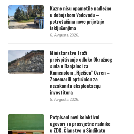
Kazne nisu opametile nadležne
u dobojskom Vodovodu –
potrošačima nove prijetnje
isključenjima
6. Avgusta 2026.
Ministarstvo traži
preispitivanje odluke Okružnog
suda u Banjaluci za
Kamenolom „Rječica“ Ozren –
Zanemarili optužnicu za
nezakonitu eksploataciju
investitora
5. Avgusta 2026.
Potpisani novi kolektivni
ugovori za prosvjetne radnike
u ZDK. Članstvo u Sindikatu