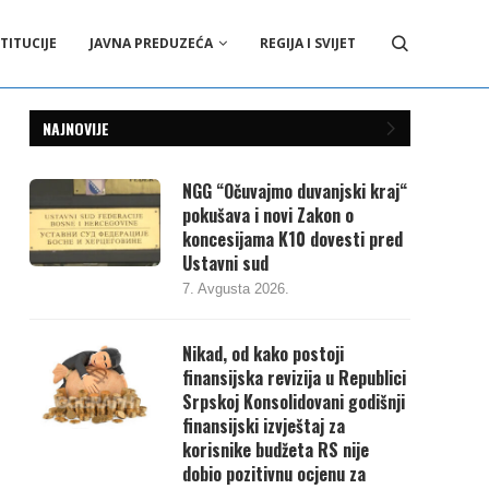
TITUCIJE
JAVNA PREDUZEĆA
REGIJA I SVIJET
NAJNOVIJE
NGG “Očuvajmo duvanjski kraj“
pokušava i novi Zakon o
koncesijama K10 dovesti pred
Ustavni sud
7. Avgusta 2026.
Nikad, od kako postoji
finansijska revizija u Republici
Srpskoj Konsolidovani godišnji
finansijski izvještaj za
korisnike budžeta RS nije
dobio pozitivnu ocjenu za