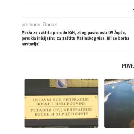
prethodni članak
Mreža za zaštitu prirode BiH, zbog pasivnosti OV Žepče,
povukla inicijativu za zaštitu Matinskog visa. Ali se borba
nastavlja!
POVEZ