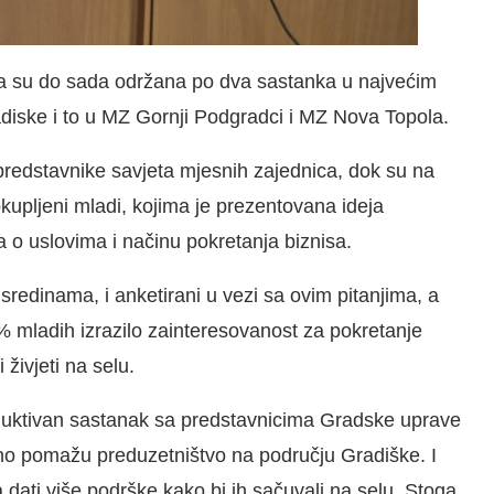
 da su do sada održana po dva sastanka u najvećim
iske i to u MZ Gornji Podgradci i MZ Nova Topola.
predstavnike savjeta mjesnih zajednica, dok su na
upljeni mladi, kojima je prezentovana ideja
ra o uslovima i načinu pokretanja biznisa.
m sredinama, i anketirani u vezi sa ovim pitanjima, a
% mladih izrazilo zainteresovanost za pokretanje
 živjeti na selu.
roduktivan sastanak sa predstavnicima Gradske uprave
rano pomažu preduzetništvo na području Gradiške. I
 dati više podrške kako bi ih sačuvali na selu. Stoga