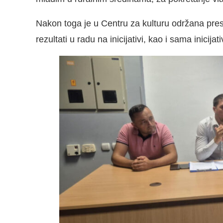
Nakon toga je u Centru za kulturu održana pres
rezultati u radu na inicijativi, kao i sama inicijati