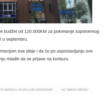
uje budžet od 120.000KM za pokretanje sopstvemog
ti u septembru.
romocijom ove ideje i da će po uspostavljanju ove
sanju mladih da se prijave na konkurs.
OG BIZNISA U RURALNIM SREDINAMA
UG "MIKRO MREŽA"