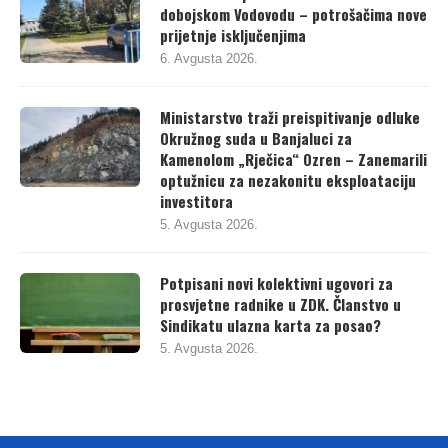
dobojskom Vodovodu – potrošačima nove
prijetnje isključenjima
6. Avgusta 2026.
Ministarstvo traži preispitivanje odluke
Okružnog suda u Banjaluci za
Kamenolom „Rječica“ Ozren – Zanemarili
optužnicu za nezakonitu eksploataciju
investitora
5. Avgusta 2026.
Potpisani novi kolektivni ugovori za
prosvjetne radnike u ZDK. Članstvo u
Sindikatu ulazna karta za posao?
5. Avgusta 2026.