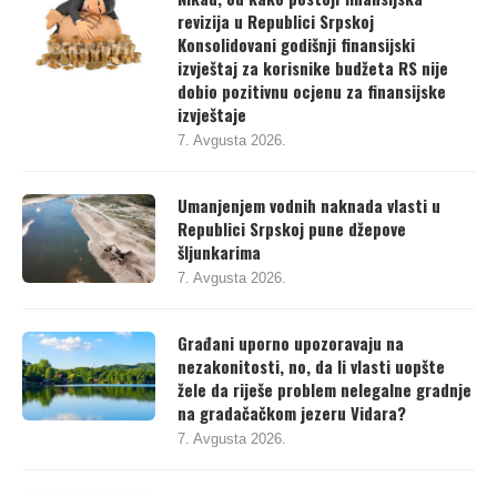
Nikad, od kako postoji finansijska
revizija u Republici Srpskoj
Konsolidovani godišnji finansijski
izvještaj za korisnike budžeta RS nije
dobio pozitivnu ocjenu za finansijske
izvještaje
7. Avgusta 2026.
Umanjenjem vodnih naknada vlasti u
Republici Srpskoj pune džepove
šljunkarima
7. Avgusta 2026.
Građani uporno upozoravaju na
nezakonitosti, no, da li vlasti uopšte
žele da riješe problem nelegalne gradnje
na gradačačkom jezeru Vidara?
7. Avgusta 2026.