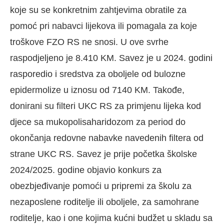
koje su se konkretnim zahtjevima obratile za
pomoć pri nabavci lijekova ili pomagala za koje
troškove FZO RS ne snosi. U ove svrhe
raspodjeljeno je 8.410 KM. Savez je u 2024. godini
rasporedio i sredstva za oboljele od bulozne
epidermolize u iznosu od 7140 KM. Takođe,
donirani su filteri UKC RS za primjenu lijeka kod
djece sa mukopolisaharidozom za period do
okončanja redovne nabavke navedenih filtera od
strane UKC RS. Savez je prije početka školske
2024/2025. godine objavio konkurs za
obezbjeđivanje pomoći u pripremi za školu za
nezaposlene roditelje ili oboljele, za samohrane
roditelje, kao i one kojima kućni budžet u skladu sa