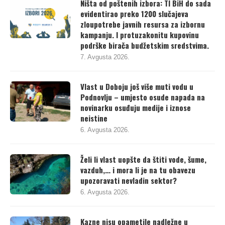
Ništa od poštenih izbora: TI BiH do sada
evidentirao preko 1200 slučajeva
zloupotrebe javnih resursa za izbornu
kampanju. I protuzakonitu kupovinu
podrške birača budžetskim sredstvima.
7. Avgusta 2026.
Vlast u Doboju još više muti vodu u
Podnovlju – umjesto osude napada na
novinarku osuđuju medije i iznose
neistine
6. Avgusta 2026.
Želi li vlast uopšte da štiti vode, šume,
vazduh,… i mora li je na tu obavezu
upozoravati nevladin sektor?
6. Avgusta 2026.
Kazne nisu opametile nadležne u