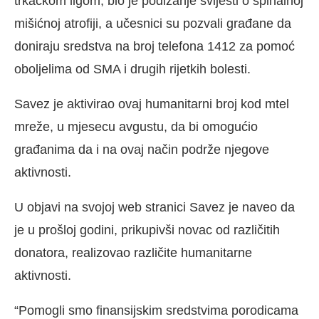
trkačkom ligom, bio je podizanje svijesti o spinalnoj
mišićnoj atrofiji, a učesnici su pozvali građane da
doniraju sredstva na broj telefona 1412 za pomoć
oboljelima od SMA i drugih rijetkih bolesti.
Savez je aktivirao ovaj humanitarni broj kod mtel
mreže, u mjesecu avgustu, da bi omogućio
građanima da i na ovaj način podrže njegove
aktivnosti.
U objavi na svojoj web stranici Savez je naveo da
je u prošloj godini, prikupivši novac od različitih
donatora, realizovao različite humanitarne
aktivnosti.
“Pomogli smo finansijskim sredstvima porodicama