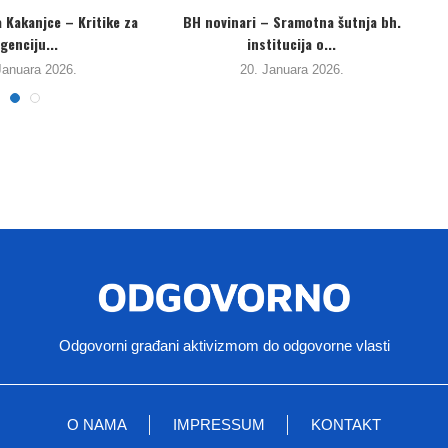
ena lista ortopedskih pomagala
Radnici „Krivaje“ zahtijevaju
u TK: Djelimično uvaženi...
održavanje tematske sjednice GV
Zavidovići....
17. Januara 2026.
8. Januara 2026.
Odgovorni građani aktivizmom do odgovorne vlasti
O NAMA
IMPRESSUM
KONTAKT