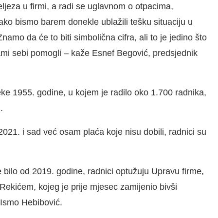
jeza u firmi, a radi se uglavnom o otpacima,
ko bismo barem donekle ublažili tešku situaciju u
namo da će to biti simbolična cifra, ali to je jedino što
mi sebi pomogli – kaže Esnef Begović, predsjednik
e 1955. godine, u kojem je radilo oko 1.700 radnika,
.
021. i sad već osam plaća koje nisu dobili, radnici su
je bilo od 2019. godine, radnici optužuju Upravu firme,
ekićem, kojeg je prije mjesec zamijenio bivši
 Ismo Hebibović.