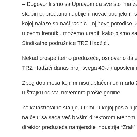
– Dogovorili smo sa Upravom da sve što ima žel
skupimo, prodamo i dobijeni novac podijelom ka
kojoj nalaze se naši radnici i njihove porodice. Z
u ovom trenutku možemo uraditi kako bismo sa
Sindikalne podružnice TRZ Hadžići.
Nekad prosperitetno preduzeće, osnovano dalek
TRZ Hadžići danas broji svega 40-ak uposlenih
Zbog doprinosa koji im nisu uplaćeni od marta 2
u štrajku od 22. novembra prošle godine.
Za katastrofalno stanje u firmi, u kojoj posla ni
na čelu sa sada već bivšim direktorom Mehom R
direktor preduzeća namjenske industrije “Zrak”