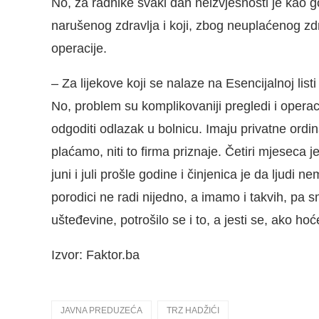
No, za radnike svaki dan neizvjesnosti je kao g
narušenog zdravlja i koji, zbog neuplaćenog z
operacije.
– Za lijekove koji se nalaze na Esencijalnoj lis
No, problem su komplikovaniji pregledi i operaci
odgoditi odlazak u bolnicu. Imaju privatne ordina
plaćamo, niti to firma priznaje. Četiri mjeseca j
juni i juli prošle godine i činjenica je da ljudi 
porodici ne radi nijedno, a imamo i takvih, pa 
ušteđevine, potrošilo se i to, a jesti se, ako ho
Izvor: Faktor.ba
JAVNA PREDUZEĆA
TRZ HADŽIĆI