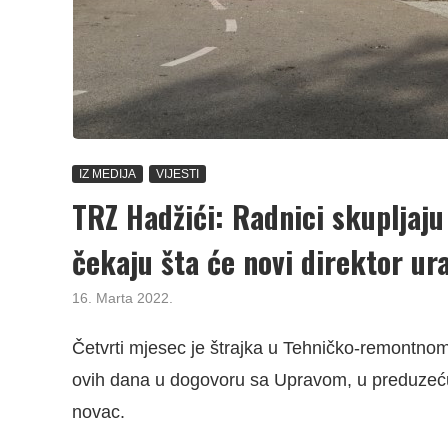
IZ MEDIJA
VIJESTI
TRZ Hadžići: Radnici skupljaju 
čekaju šta će novi direktor ura
16. Marta 2022.
Četvrti mjesec je štrajka u Tehničko-remontnom 
ovih dana u dogovoru sa Upravom, u preduzeću sk
novac.