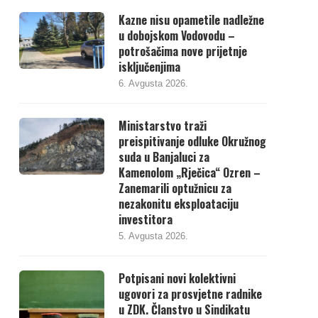
Kazne nisu opametile nadležne
u dobojskom Vodovodu –
potrošačima nove prijetnje
isključenjima
6. Avgusta 2026.
Ministarstvo traži
preispitivanje odluke Okružnog
suda u Banjaluci za
Kamenolom „Rječica“ Ozren –
Zanemarili optužnicu za
nezakonitu eksploataciju
investitora
5. Avgusta 2026.
Potpisani novi kolektivni
ugovori za prosvjetne radnike
u ZDK. Članstvo u Sindikatu