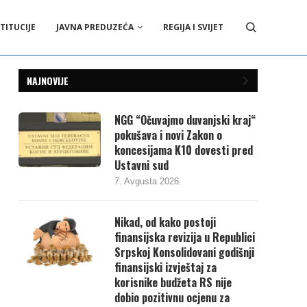
TITUCIJE
JAVNA PREDUZEĆA
REGIJA I SVIJET
NAJNOVIJE
NGG “Očuvajmo duvanjski kraj“
pokušava i novi Zakon o
koncesijama K10 dovesti pred
Ustavni sud
7. Avgusta 2026.
Nikad, od kako postoji
finansijska revizija u Republici
Srpskoj Konsolidovani godišnji
finansijski izvještaj za
korisnike budžeta RS nije
dobio pozitivnu ocjenu za