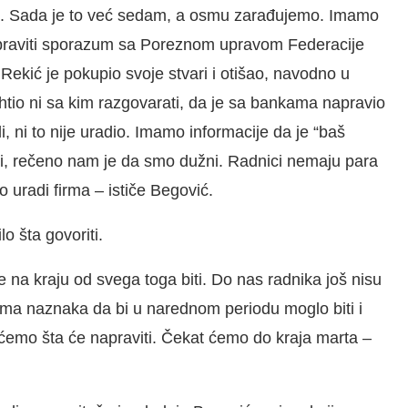
će. Sada je to već sedam, a osmu zarađujemo. Imamo
apraviti sporazum sa Poreznom upravom Federacije
ekić je pokupio svoje stvari i otišao, navodno u
htio ni sa kim razgovarati, da je sa bankama napravio
i, ni to nije uradio. Imamo informacije da je “baš
ili, rečeno nam je da smo dužni. Radnici nemaju para
 uradi firma – ističe Begović.
lo šta govoriti.
 na kraju od svega toga biti. Do nas radnika još nisu
li ima naznaka da bi u narednom periodu moglo biti i
 ćemo šta će napraviti. Čekat ćemo do kraja marta –