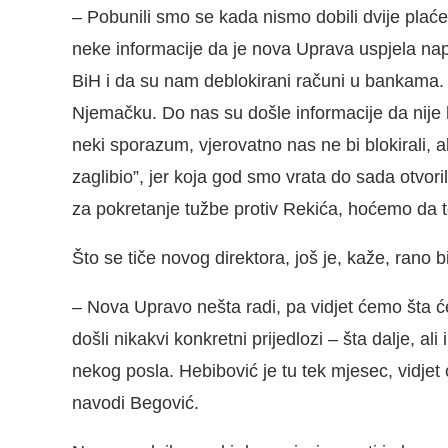
– Pobunili smo se kada nismo dobili dvije pla
neke informacije da je nova Uprava uspjela n
BiH i da su nam deblokirani računi u bankama. R
Njemačku. Do nas su došle informacije da nije 
neki sporazum, vjerovatno nas ne bi blokirali, al
zaglibio”, jer koja god smo vrata do sada otvor
za pokretanje tužbe protiv Rekića, hoćemo da to
Što se tiče novog direktora, još je, kaže, rano bi
– Nova Upravo nešta radi, pa vidjet ćemo šta će
došli nikakvi konkretni prijedlozi – šta dalje, a
nekog posla. Hebibović je tu tek mjesec, vidjet
navodi Begović.