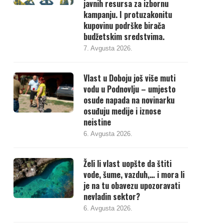
javnih resursa za izbornu
kampanju. I protuzakonitu
kupovinu podrške birača
budžetskim sredstvima.
7. Avgusta 2026.
Vlast u Doboju još više muti
vodu u Podnovlju – umjesto
osude napada na novinarku
osuđuju medije i iznose
neistine
6. Avgusta 2026.
Želi li vlast uopšte da štiti
vode, šume, vazduh,… i mora li
je na tu obavezu upozoravati
nevladin sektor?
6. Avgusta 2026.