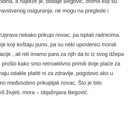
odina, a najteže je, dodaje Begović, onima koji su
dravstvenog osiguranja, ne mogu na preglede i
ti Uprava nekako prikupi novac, pa isplati radnicima.
je koji koštaju puno, pa su neki uposlenici morali
cije , ali niti imamo para za njih da to iz svog džepa
e prošlo kako smo retroaktivno primili dvije plaće za
nemaju odakle platiti ni za zdravlje, pogotovo ako u
smo međusobno prikupljali novac. Što je bilo
ćeš živjeti, mora – objašnjava Begović.