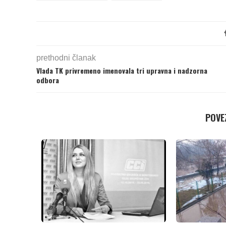
prethodni članak
Vlada TK privremeno imenovala tri upravna i nadzorna
odbora
POVEZ