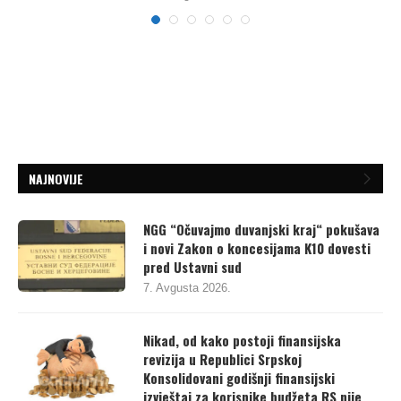
7. Avgusta 2026.
NAJNOVIJE
NGG “Očuvajmo duvanjski kraj“ pokušava
i novi Zakon o koncesijama K10 dovesti
pred Ustavni sud
7. Avgusta 2026.
Nikad, od kako postoji finansijska
revizija u Republici Srpskoj
Konsolidovani godišnji finansijski