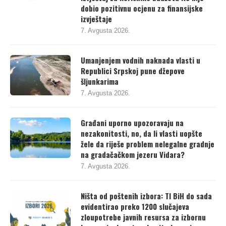
izvještaj za korisnike budžeta RS nije
dobio pozitivnu ocjenu za finansijske
izvještaje
7. Avgusta 2026.
Umanjenjem vodnih naknada vlasti u
Republici Srpskoj pune džepove
šljunkarima
7. Avgusta 2026.
Građani uporno upozoravaju na
nezakonitosti, no, da li vlasti uopšte
žele da riješe problem nelegalne gradnje
na gradačačkom jezeru Vidara?
7. Avgusta 2026.
Ništa od poštenih izbora: TI BiH do sada
evidentirao preko 1200 slučajeva