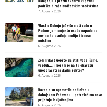
zloupotrebe javnih resursa za izbornu
kampanju. I protuzakonitu kupovinu
podrške birača budžetskim sredstvima.
7. Avgusta 2026.
Vlast u Doboju još više muti vodu u
Podnovlju – umjesto osude napada na
novinarku osuđuju medije i iznose
neistine
6. Avgusta 2026.
Želi li vlast uopšte da štiti vode, šume,
vazduh,… i mora li je na tu obavezu
upozoravati nevladin sektor?
6. Avgusta 2026.
Kazne nisu opametile nadležne u
dobojskom Vodovodu – potrošačima nove
prijetnje isključenjima