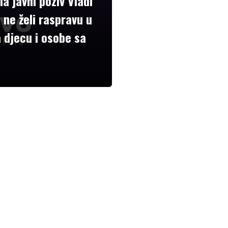
a javni poziv Vladi
ne želi raspravu u
a djecu i osobe sa