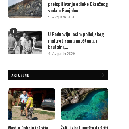
preispitivanje odluke Okružnog
suda u Banjaluci...
5. Avgusta 2026.
5
U Podnovlju, osim policijskog
maltretiranja mještana, i
brutalni,...
4. Avgusta 2026.
AKTUELNO
Vlast u Doboju još više
Želi li vlast uopšte da štiti