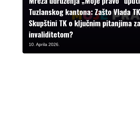
Mreža udruženja „Moje pravo“ uputil
Tuzlanskog kantona: Zašto Vlada TK 
Skupštini TK o ključnim pitanjima z
invaliditetom?
10. Aprila 2026.