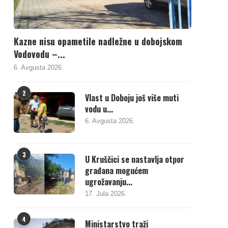
Kazne nisu opametile nadležne u dobojskom
Vodovodu –...
6. Avgusta 2026.
2
Vlast u Doboju još više muti
vodu u...
6. Avgusta 2026.
3
U Kruščici se nastavlja otpor
građana mogućem
ugrožavanju...
17. Jula 2026.
4
Ministarstvo traži