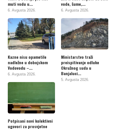
muti vodu u...
vode, šume,...
6. Avgusta 2026.
6. Avgusta 2026.
Kazne nisu opametile
Ministarstvo traži
nadležne u dobojskom
preispitivanje odluke
Vodovodu –...
Okružnog suda u
Banjaluci...
6. Avgusta 2026.
5. Avgusta 2026.
Potpisani novi kolektivni
ugovori za prosvjetne