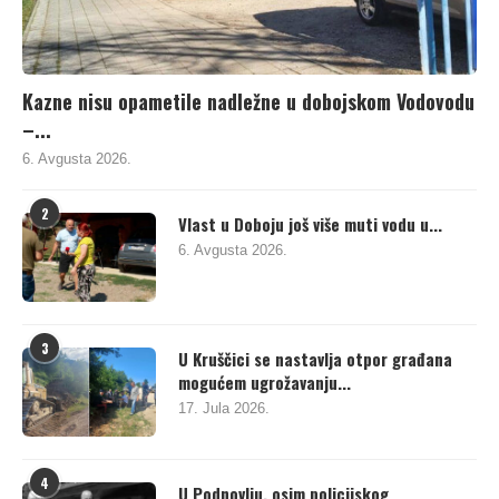
Kazne nisu opametile nadležne u dobojskom Vodovodu
–...
6. Avgusta 2026.
2
Vlast u Doboju još više muti vodu u...
6. Avgusta 2026.
3
U Kruščici se nastavlja otpor građana
mogućem ugrožavanju...
17. Jula 2026.
4
U Podnovlju, osim policijskog