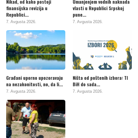
Nikad, od kako postoji
Umanjenjem vodnih naknada
finansijska revizija u
vlasti u Republici Srpskoj
Republici...
pune...
7. Avgusta 2026.
7. Avgusta 2026.
Građani uporno upozoravaju
Ništa od poštenih izbora: TI
na nezakonitosti, no, da li...
BiH do sada...
7. Avgusta 2026.
7. Avgusta 2026.