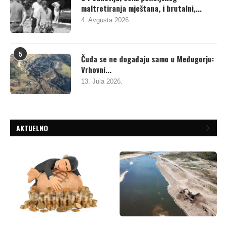
maltretiranja mještana, i brutalni,...
4. Avgusta 2026.
5
Čuda se ne događaju samo u Međugorju:
Vrhovni...
13. Jula 2026.
AKTUELNO