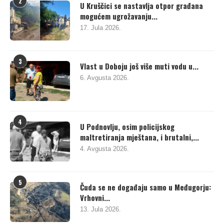
2
U Kruščici se nastavlja otpor građana
mogućem ugrožavanju...
17. Jula 2026.
3
Vlast u Doboju još više muti vodu u...
6. Avgusta 2026.
4
U Podnovlju, osim policijskog
maltretiranja mještana, i brutalni,...
4. Avgusta 2026.
5
Čuda se ne događaju samo u Međugorju:
Vrhovni...
13. Jula 2026.