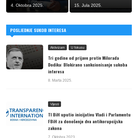
4. Oktobra 2025.
15. Jula 2025.
POSLJEDNJE SUKOB INTERESA
Aktivizam
U fokusu
Tri godine od prijave protiv Milorada
Dodika: Blokirano sankcionisanje sukoba
interesa
8. Marta 2025.
Vijesti
TI BiH uputio inicijativu Vladi i Parlamentu
FBiH za donošenje dva antikorupcijska
zakona
7. Oktobra 2023.