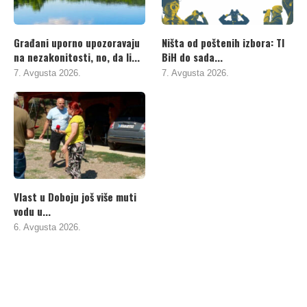
Građani uporno upozoravaju
Ništa od poštenih izbora: TI
na nezakonitosti, no, da li...
BiH do sada...
7. Avgusta 2026.
7. Avgusta 2026.
Vlast u Doboju još više muti
vodu u...
6. Avgusta 2026.