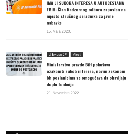
IMA LI SUKOBA INTERESA U AUTOCESTAMA
FBIH: Član Nadzornog odbora zaposlen na
mjesto stručnog saradnika za javne
nabavke
15. Maja 2023.
U fokusu JP
Vijesti
Ministarstvo pravde BiH pokušava
ozakoniti sukob interesa, novim zakonom
bh poslanicima se omogućava da obavljaju
duple funkcije
21. Novembra 2022.