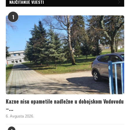
NAJČITANIJE VIJESTI
1
Kazne nisu opametile nadležne u dobojskom Vodovodu
–...
6. Avgusta 2026.