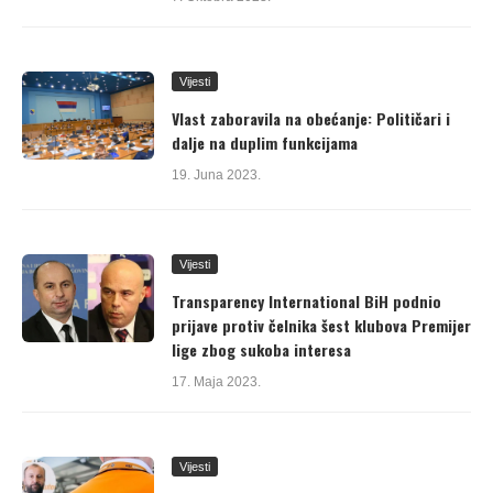
Vijesti
Vlast zaboravila na obećanje: Političari i
dalje na duplim funkcijama
19. Juna 2023.
Vijesti
Transparency International BiH podnio
prijave protiv čelnika šest klubova Premijer
lige zbog sukoba interesa
17. Maja 2023.
Vijesti