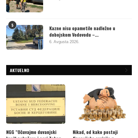
5
Kazne nisu opametile nadležne u
dobojskom Vodovodu –...
6. Avgusta 2026.
AKTUELNO
NGG “Očuvajmo duvanjski
Nikad, od kako postoji