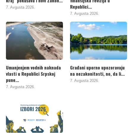
kraj“ pokušava i novi Zakon...
finansijska revizija u
Republici...
7. Avgusta 2026.
7. Avgusta 2026.
Umanjenjem vodnih naknada
Građani uporno upozoravaju
vlasti u Republici Srpskoj
na nezakonitosti, no, da li...
pune...
7. Avgusta 2026.
7. Avgusta 2026.