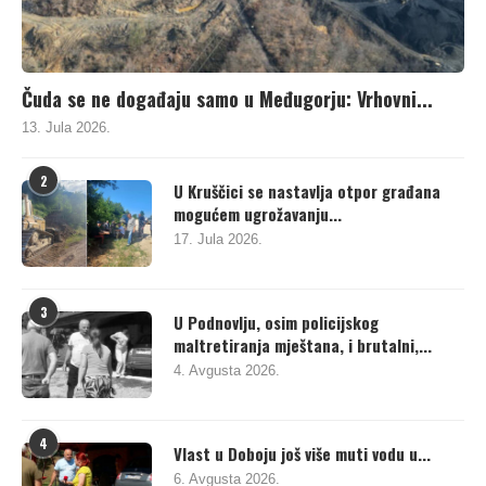
Čuda se ne događaju samo u Međugorju: Vrhovni...
13. Jula 2026.
2
U Kruščici se nastavlja otpor građana
mogućem ugrožavanju...
17. Jula 2026.
3
U Podnovlju, osim policijskog
maltretiranja mještana, i brutalni,...
4. Avgusta 2026.
4
Vlast u Doboju još više muti vodu u...
6. Avgusta 2026.