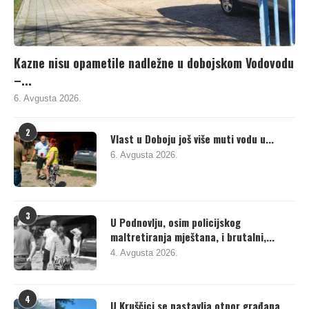
Kazne nisu opametile nadležne u dobojskom Vodovodu
–...
6. Avgusta 2026.
2
Vlast u Doboju još više muti vodu u...
6. Avgusta 2026.
3
U Podnovlju, osim policijskog
maltretiranja mještana, i brutalni,...
4. Avgusta 2026.
4
U Kruščici se nastavlja otpor građana