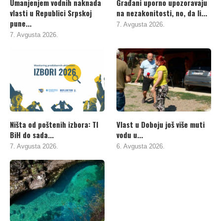
Umanjenjem vodnih naknada
Građani uporno upozoravaju
vlasti u Republici Srpskoj
na nezakonitosti, no, da li...
pune...
7. Avgusta 2026.
7. Avgusta 2026.
Ništa od poštenih izbora: TI
Vlast u Doboju još više muti
BiH do sada...
vodu u...
7. Avgusta 2026.
6. Avgusta 2026.