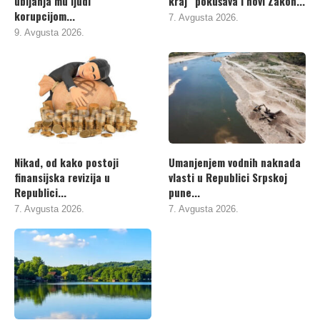
ubijanja mu ljudi
kraj“ pokušava i novi Zakon...
korupcijom...
7. Avgusta 2026.
9. Avgusta 2026.
Nikad, od kako postoji
Umanjenjem vodnih naknada
finansijska revizija u
vlasti u Republici Srpskoj
Republici...
pune...
7. Avgusta 2026.
7. Avgusta 2026.