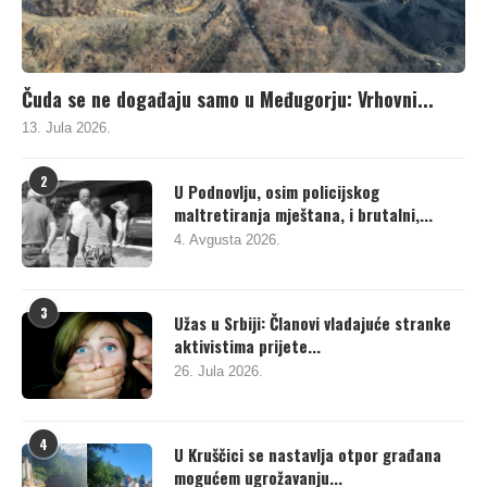
Čuda se ne događaju samo u Međugorju: Vrhovni...
13. Jula 2026.
2
U Podnovlju, osim policijskog
maltretiranja mještana, i brutalni,...
4. Avgusta 2026.
3
Užas u Srbiji: Članovi vladajuće stranke
aktivistima prijete...
26. Jula 2026.
4
U Kruščici se nastavlja otpor građana
mogućem ugrožavanju...