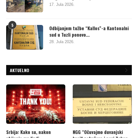
17. Jula 2026.
5
Odbijanjem tužbe “Kallos”-a Kantonalni
sud u Tuzli ponovo...
28. Jula 2026.
AKTUELNO
Srbija: Kako su, nakon
NGG “Očuvajmo duvanjski