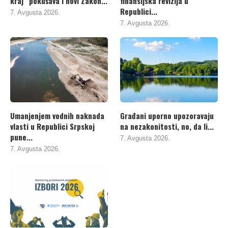
kraj“ pokušava i novi Zakon...
finansijska revizija u
Republici...
7. Avgusta 2026.
7. Avgusta 2026.
Umanjenjem vodnih naknada
Građani uporno upozoravaju
vlasti u Republici Srpskoj
na nezakonitosti, no, da li...
pune...
7. Avgusta 2026.
7. Avgusta 2026.