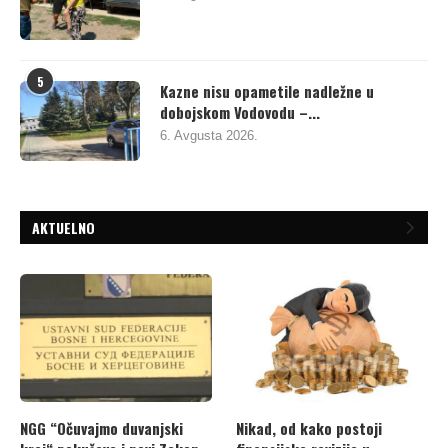
5
Kazne nisu opametile nadležne u
dobojskom Vodovodu –...
6. Avgusta 2026.
AKTUELNO
NGG “Očuvajmo duvanjski
Nikad, od kako postoji