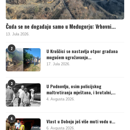
Čuda se ne događaju samo u Međugorju: Vrhovni...
13. Jula 2026.
2
U Kruščici se nastavlja otpor građana
mogućem ugrožavanju...
17. Jula 2026.
3
U Podnovlju, osim policijskog
maltretiranja mještana, i brutalni,...
4. Avgusta 2026.
4
Vlast u Doboju još više muti vodu u...
6. Avgusta 2026.