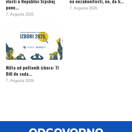
vlasti u Republici Srpskoj
na nezakonitosti, no, da li...
pune...
7. Avgusta 2026.
7. Avgusta 2026.
Ništa od poštenih izbora: TI
BiH do sada...
7. Avgusta 2026.