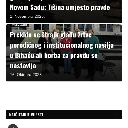
Novom Sadu: Tišina umjesto pravde
1. Novembra 2025.
Aktivizam
Prekida se štrajk glađu žrtve
porodičnog i institucionalnog nasilja
u Bihaću ali borba za pravdu se
nastavlja
16. Oktobra 2025.
NAJČITANIJE VIJESTI