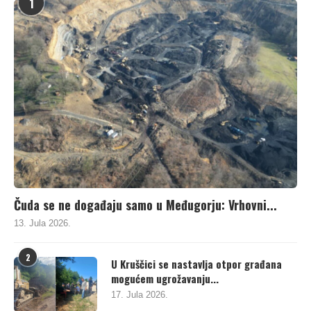
1
Čuda se ne događaju samo u Međugorju: Vrhovni...
13. Jula 2026.
2
U Kruščici se nastavlja otpor građana
mogućem ugrožavanju...
17. Jula 2026.