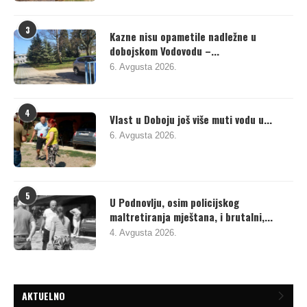
3
Kazne nisu opametile nadležne u
dobojskom Vodovodu –...
6. Avgusta 2026.
4
Vlast u Doboju još više muti vodu u...
6. Avgusta 2026.
5
U Podnovlju, osim policijskog
maltretiranja mještana, i brutalni,...
4. Avgusta 2026.
AKTUELNO