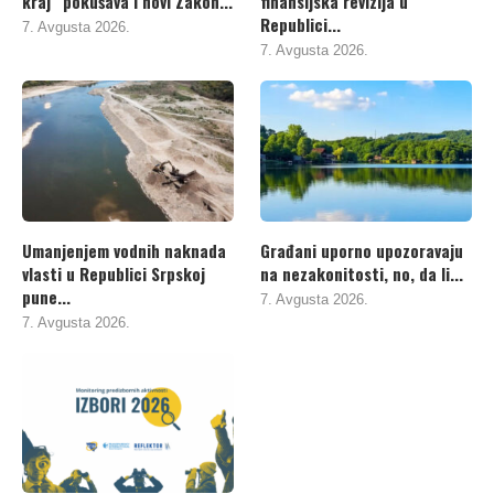
kraj“ pokušava i novi Zakon...
finansijska revizija u
Republici...
7. Avgusta 2026.
7. Avgusta 2026.
Umanjenjem vodnih naknada
Građani uporno upozoravaju
vlasti u Republici Srpskoj
na nezakonitosti, no, da li...
pune...
7. Avgusta 2026.
7. Avgusta 2026.