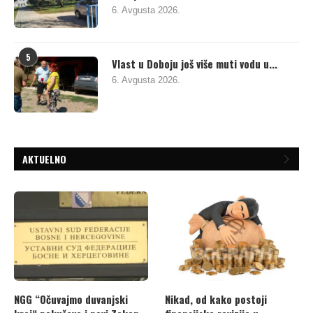
6. Avgusta 2026.
5
Vlast u Doboju još više muti vodu u...
6. Avgusta 2026.
AKTUELNO
NGG “Očuvajmo duvanjski
Nikad, od kako postoji