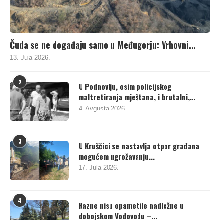
Čuda se ne događaju samo u Međugorju: Vrhovni...
13. Jula 2026.
2
U Podnovlju, osim policijskog
maltretiranja mještana, i brutalni,...
4. Avgusta 2026.
3
U Kruščici se nastavlja otpor građana
mogućem ugrožavanju...
17. Jula 2026.
4
Kazne nisu opametile nadležne u
dobojskom Vodovodu –...