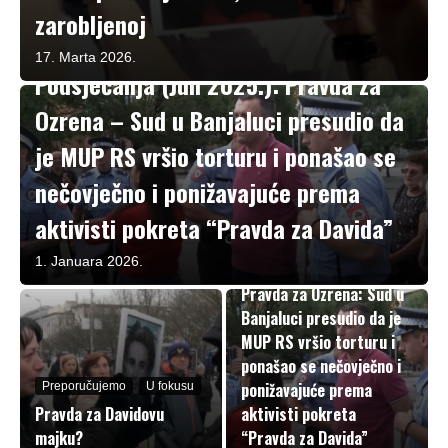
zarobljenoj
Podsjećanja
17. Marta 2026.
Podsjećanja (Juli 2025.): Pravda za
Ozrena – Sud u Banjaluci presudio da
je MUP RS vršio torturu i ponašao se
nečovječno i ponižavajuće prema
aktivisti pokreta “Pravda za Davida”
1. Januara 2026.
U fokusu
Pravda za Ozrena: Sud u
Banjaluci presudio da je
MUP RS vršio torturu i
ponašao se nečovječno i
ponižavajuće prema
Preporučujemo
U fokusu
Pravda za Davidovu
aktivisti pokreta
majku?
“Pravda za Davida”