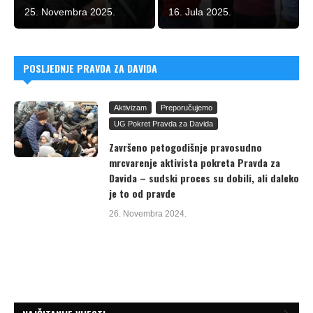
25. Novembra 2025.
16. Jula 2025.
POSLJEDNJE PRAVDA ZA DAVIDA
Aktivizam
Preporučujemo
UG Pokret Pravda za Davida
Završeno petogodišnje pravosudno
mrcvarenje aktivista pokreta Pravda za
Davida – sudski proces su dobili, ali daleko
je to od pravde
26. Novembra 2024.