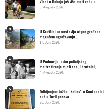
Vlast u Doboju još više muti vodu u...
6. Avgusta 2026.
3
U Kruščici se nastavlja otpor građana
mogućem ugrožavanju...
17. Jula 2026.
4
U Podnovlju, osim policijskog
maltretiranja mještana, i brutalni,...
4. Avgusta 2026.
5
Odbijanjem tužbe “Kallos”-a Kantonalni
sud u Tuzli ponovo...
28. Jula 2026.