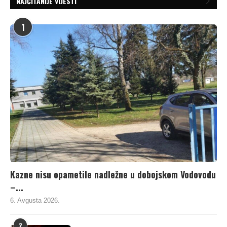
NAJČITANIJE VIJESTI
1
Kazne nisu opametile nadležne u dobojskom Vodovodu
–...
6. Avgusta 2026.
2