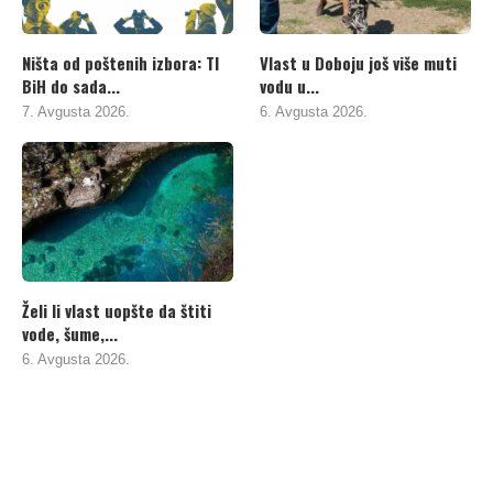
Ništa od poštenih izbora: TI
Vlast u Doboju još više muti
BiH do sada...
vodu u...
7. Avgusta 2026.
6. Avgusta 2026.
Želi li vlast uopšte da štiti
vode, šume,...
6. Avgusta 2026.