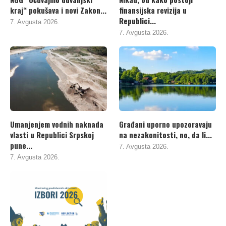
kraj“ pokušava i novi Zakon...
finansijska revizija u
Republici...
7. Avgusta 2026.
7. Avgusta 2026.
Umanjenjem vodnih naknada
Građani uporno upozoravaju
vlasti u Republici Srpskoj
na nezakonitosti, no, da li...
pune...
7. Avgusta 2026.
7. Avgusta 2026.