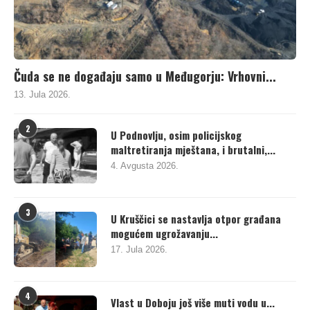
Čuda se ne događaju samo u Međugorju: Vrhovni...
13. Jula 2026.
2
U Podnovlju, osim policijskog
maltretiranja mještana, i brutalni,...
4. Avgusta 2026.
3
U Kruščici se nastavlja otpor građana
mogućem ugrožavanju...
17. Jula 2026.
4
Vlast u Doboju još više muti vodu u...