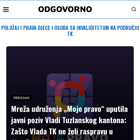
POLOŽAJ I PRAVA DJECE I OSOBA SA INVALIDITETOM NA PODRUČJU
TK
Aktivizam
Mreža udruženja „Moje pravo“ uputila
javni poziv Vladi Tuzlanskog kantona:
Zašto Vlada TK ne želi raspravu u