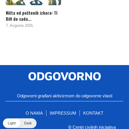
Ništa od poštenih izbora: TI
BiH do sada...
7. Avgusta 2026.
Odgovorni građani aktivizmom do odgovorne vlasti
O NAMA
IMPRESSUM
KONTAKT
Light
Dark
©
Centri civilnih inicijativa