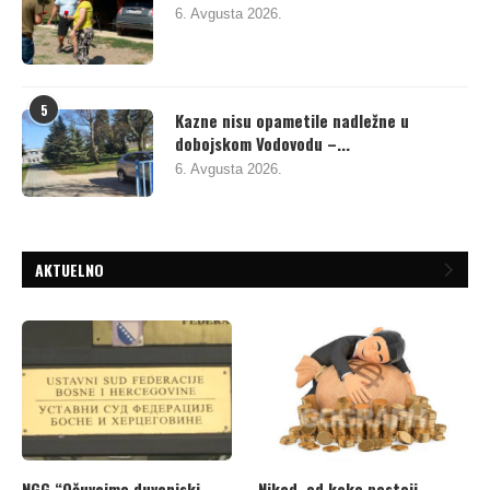
6. Avgusta 2026.
5
Kazne nisu opametile nadležne u
dobojskom Vodovodu –...
6. Avgusta 2026.
AKTUELNO
NGG “Očuvajmo duvanjski
Nikad, od kako postoji