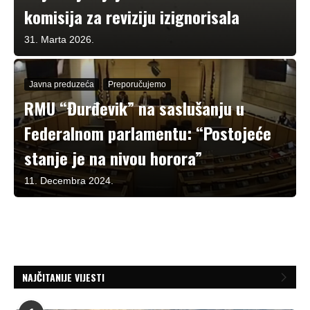
komisija za reviziju izignorisala
31. Marta 2026.
Javna preduzeća
Preporučujemo
RMU “Đurđevik” na saslušanju u
Federalnom parlamentu: “Postojeće
stanje je na nivou horora”
11. Decembra 2024.
NAJČITANIJE VIJESTI