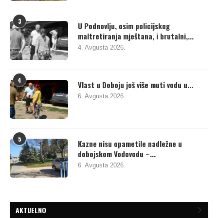
3
U Podnovlju, osim policijskog
maltretiranja mještana, i brutalni,...
4. Avgusta 2026.
4
Vlast u Doboju još više muti vodu u...
6. Avgusta 2026.
5
Kazne nisu opametile nadležne u
dobojskom Vodovodu –...
6. Avgusta 2026.
AKTUELNO