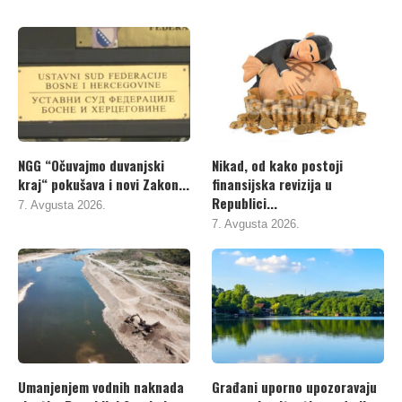
NGG “Očuvajmo duvanjski
Nikad, od kako postoji
kraj“ pokušava i novi Zakon...
finansijska revizija u
Republici...
7. Avgusta 2026.
7. Avgusta 2026.
Umanjenjem vodnih naknada
Građani uporno upozoravaju