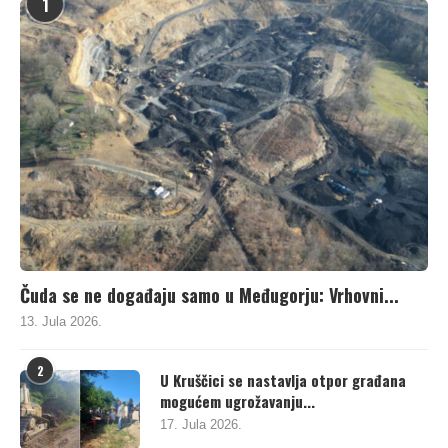
1
Čuda se ne događaju samo u Međugorju: Vrhovni...
13. Jula 2026.
2
U Kruščici se nastavlja otpor građana
mogućem ugrožavanju...
17. Jula 2026.