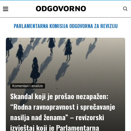
PARLAMENTARNA KOMISIJA ODGOVORNA ZA REVIZIJU
Komentari i analize
Skandal koji je prošao nezapažen:
“Rodna ravnopravnost i sprečavanje
nasilja nad ženama” – revizorski
izvještaj koji je Parlamentarna