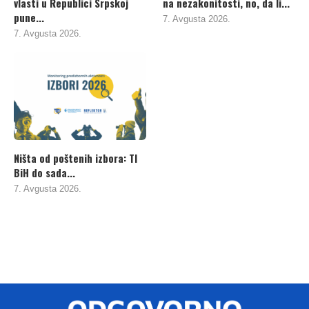
vlasti u Republici Srpskoj
na nezakonitosti, no, da li...
pune...
7. Avgusta 2026.
7. Avgusta 2026.
Ništa od poštenih izbora: TI
BiH do sada...
7. Avgusta 2026.