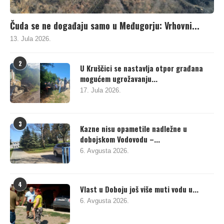
Čuda se ne događaju samo u Međugorju: Vrhovni...
13. Jula 2026.
2
U Kruščici se nastavlja otpor građana
mogućem ugrožavanju...
17. Jula 2026.
3
Kazne nisu opametile nadležne u
dobojskom Vodovodu –...
6. Avgusta 2026.
4
Vlast u Doboju još više muti vodu u...
6. Avgusta 2026.