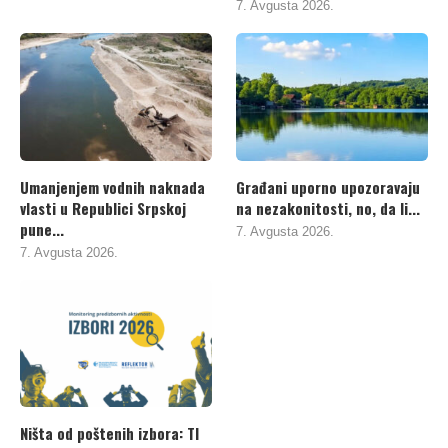
7. Avgusta 2026.
Umanjenjem vodnih naknada
Građani uporno upozoravaju
vlasti u Republici Srpskoj
na nezakonitosti, no, da li...
pune...
7. Avgusta 2026.
7. Avgusta 2026.
Ništa od poštenih izbora: TI