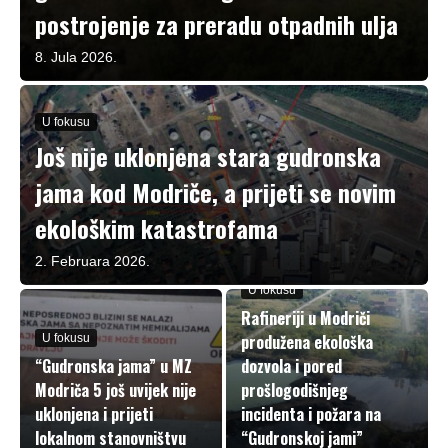
postrojenje za preradu otpadnih ulja
8. Jula 2026.
U fokusu
Još nije uklonjena stara gudronska
jama kod Modriče, a prijeti se novim
ekološkim katastrofama
2. Februara 2026.
U fokusu
Rafineriji u Modriči
produžena ekološka
U fokusu
“Gudronska jama” u MZ
dozvola i pored
Modriča 5 još uvijek nije
prošlogodišnjeg
uklonjena i prijeti
incidenta i požara na
lokalnom stanovništvu
“Gudronskoj jami”