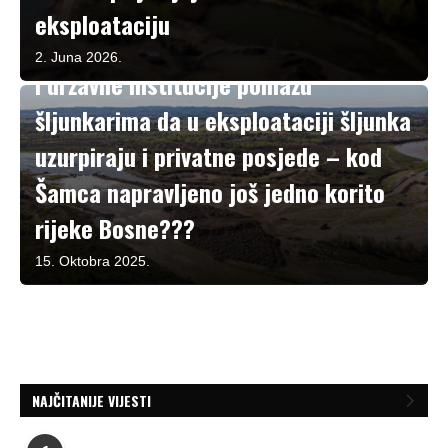
eksploataciju
U fokusu
2. Juna 2026.
I državne institucije pomažu
šljunkarima da u eksploataciji šljunka
uzurpiraju i privatne posjede – kod
Šamca napravljeno još jedno korito
rijeke Bosne???
15. Oktobra 2025.
NAJČITANIJE VIJESTI