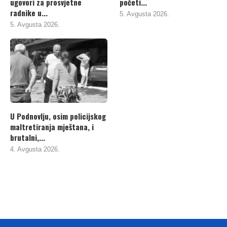
ugovori za prosvjetne
početi...
radnike u...
5. Avgusta 2026.
5. Avgusta 2026.
U Podnovlju, osim policijskog
maltretiranja mještana, i
brutalni,...
4. Avgusta 2026.