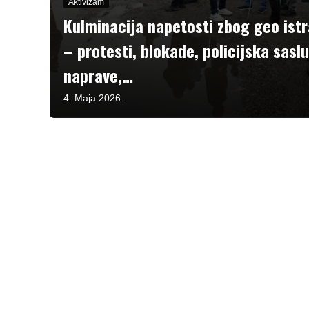
Aktivizam
Kulminacija napetosti zbog geo istr
– protesti, blokade, policijska sasl
naprave,…
4. Maja 2026.