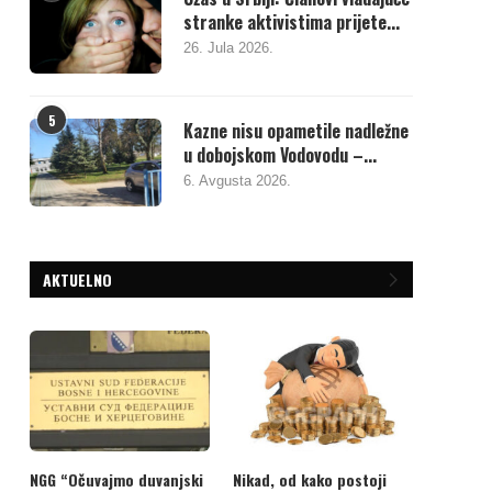
stranke aktivistima prijete...
26. Jula 2026.
5
Kazne nisu opametile nadležne
u dobojskom Vodovodu –...
6. Avgusta 2026.
AKTUELNO
NGG “Očuvajmo duvanjski
Nikad, od kako postoji