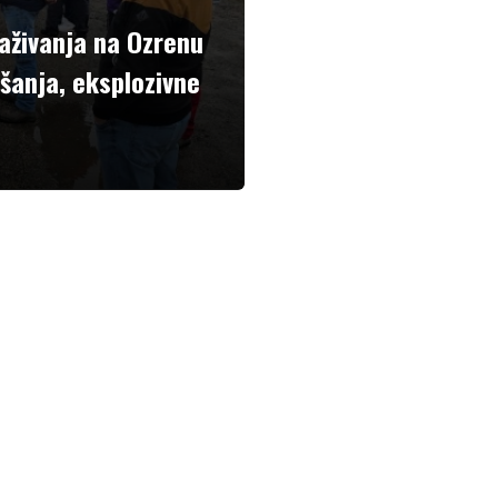
aživanja na Ozrenu
ušanja, eksplozivne