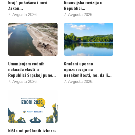
kraj“ pokušava i novi
finansijska revizija u
Zakon...
Republici...
7. Avgusta 2026.
7. Avgusta 2026.
Umanjenjem vodnih
Građani uporno
naknada vlasti u
upozoravaju na
Republici Srpskoj pune...
nezakonitosti, no, da li...
7. Avgusta 2026.
7. Avgusta 2026.
Ništa od poštenih izbora: