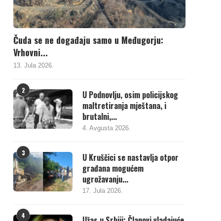
Čuda se ne događaju samo u Međugorju:
Vrhovni...
13. Jula 2026.
2
U Podnovlju, osim policijskog
maltretiranja mještana, i
brutalni,...
4. Avgusta 2026.
3
U Kruščici se nastavlja otpor
građana mogućem
ugrožavanju...
17. Jula 2026.
4
Užas u Srbiji: Članovi vladajuće