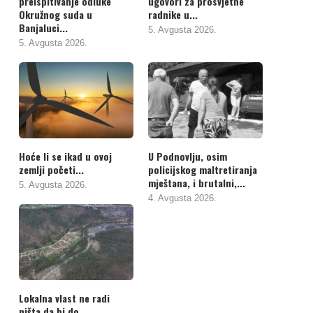
preispitivanje odluke
ugovori za prosvjetne
Okružnog suda u
radnike u...
Banjaluci...
5. Avgusta 2026.
5. Avgusta 2026.
Hoće li se ikad u ovoj
U Podnovlju, osim
zemlji početi...
policijskog maltretiranja
mještana, i brutalni,...
5. Avgusta 2026.
4. Avgusta 2026.
Lokalna vlast ne radi
ništa da bi do...