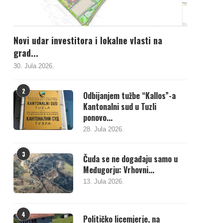
Novi udar investitora i lokalne vlasti na
grad...
30. Jula 2026.
2
Odbijanjem tužbe “Kallos”-a
Kantonalni sud u Tuzli
ponovo...
28. Jula 2026.
3
Čuda se ne događaju samo u
Međugorju: Vrhovni...
13. Jula 2026.
4
Političko licemjerje, na