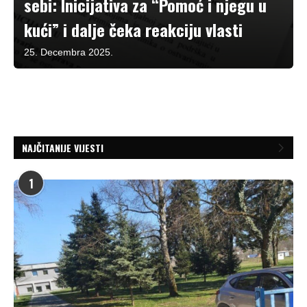
sebi: Inicijativa za “Pomoć i njegu u
kući” i dalje čeka reakciju vlasti
25. Decembra 2025.
NAJČITANIJE VIJESTI
1