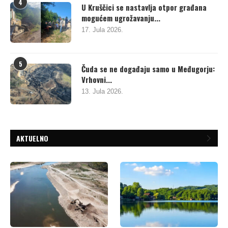
4
U Kruščici se nastavlja otpor građana
mogućem ugrožavanju...
17. Jula 2026.
5
Čuda se ne događaju samo u Međugorju:
Vrhovni...
13. Jula 2026.
AKTUELNO