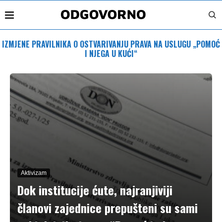
IZMJENE PRAVILNIKA O OSTVARIVANJU PRAVA NA USLUGU „POMOĆ
I NJEGA U KUĆI“
Aktivizam
Dok institucije ćute, najranjiviji
članovi zajednice prepušteni su sami