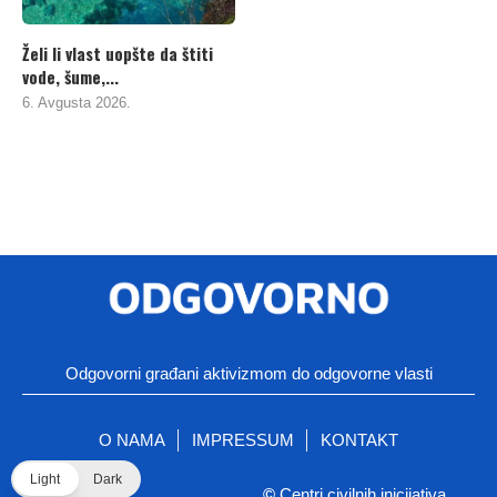
Želi li vlast uopšte da štiti
vode, šume,...
6. Avgusta 2026.
Odgovorni građani aktivizmom do odgovorne vlasti
O NAMA
IMPRESSUM
KONTAKT
Light
Dark
©
Centri civilnih inicijativa