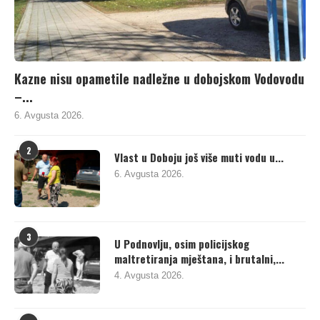
Kazne nisu opametile nadležne u dobojskom Vodovodu
–...
6. Avgusta 2026.
2
Vlast u Doboju još više muti vodu u...
6. Avgusta 2026.
3
U Podnovlju, osim policijskog
maltretiranja mještana, i brutalni,...
4. Avgusta 2026.