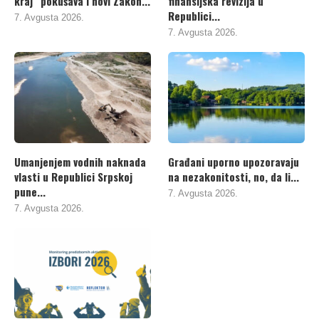
kraj“ pokušava i novi Zakon...
finansijska revizija u
Republici...
7. Avgusta 2026.
7. Avgusta 2026.
Umanjenjem vodnih naknada
Građani uporno upozoravaju
vlasti u Republici Srpskoj
na nezakonitosti, no, da li...
pune...
7. Avgusta 2026.
7. Avgusta 2026.