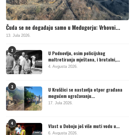
Čuda se ne događaju samo u Međugorju: Vrhovni...
13. Jula 2026.
2
U Podnovlju, osim policijskog
maltretiranja mještana, i brutalni,...
4. Avgusta 2026.
3
U Kruščici se nastavlja otpor građana
mogućem ugrožavanju...
17. Jula 2026.
4
Vlast u Doboju još više muti vodu u...
6. Avgusta 2026.