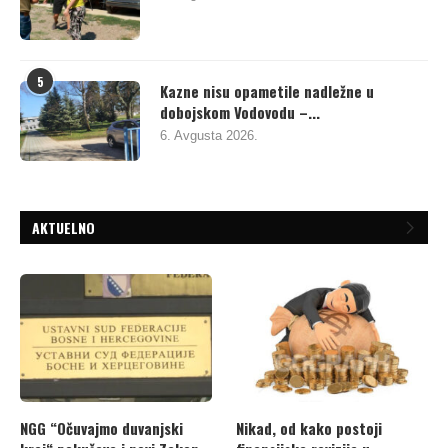
5
Kazne nisu opametile nadležne u
dobojskom Vodovodu –...
6. Avgusta 2026.
AKTUELNO
NGG “Očuvajmo duvanjski
Nikad, od kako postoji