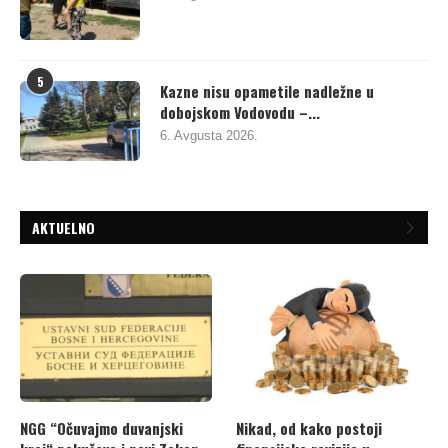
5
Kazne nisu opametile nadležne u
dobojskom Vodovodu –...
6. Avgusta 2026.
AKTUELNO
NGG “Očuvajmo duvanjski
Nikad, od kako postoji