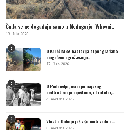
Čuda se ne događaju samo u Međugorju: Vrhovni...
13. Jula 2026.
2
U Kruščici se nastavlja otpor građana
mogućem ugrožavanju...
17. Jula 2026.
3
U Podnovlju, osim policijskog
maltretiranja mještana, i brutalni,...
4. Avgusta 2026.
4
Vlast u Doboju još više muti vodu u...
6. Avgusta 2026.