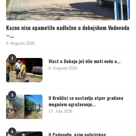
Kazne nisu opametile nadležne u dobojskom Vodovodu
–...
6. Avgusta 2026.
2
Vlast u Doboju još više muti vodu u...
6. Avgusta 2026.
3
U Kruščici se nastavlja otpor građana
mogućem ugrožavanju...
17. Jula 2026.
4
U Podnovlju, osim policijskog