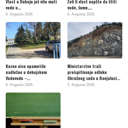
Vlast u Doboju još više muti
Želi li vlast uopšte da štiti
vodu u...
vode, šume,...
6. Avgusta 2026.
6. Avgusta 2026.
Kazne nisu opametile
Ministarstvo traži
nadležne u dobojskom
preispitivanje odluke
Vodovodu –...
Okružnog suda u Banjaluci...
6. Avgusta 2026.
5. Avgusta 2026.