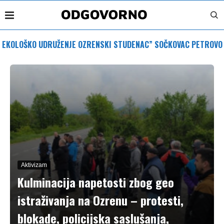
EKOLOŠKO UDRUŽENJE OZRENSKI STUDENAC” SOČKOVAC PETROVO
Aktivizam
Kulminacija napetosti zbog geo
istraživanja na Ozrenu – protesti,
blokade, policijska saslušanja,