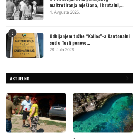
maltretiranja mještana, i brutalni,...
4. Avgusta 2026.
5
Odbijanjem tužbe “Kallos”-a Kantonalni
sud u Tuzli ponovo...
28. Jula 2026.
AKTUELNO