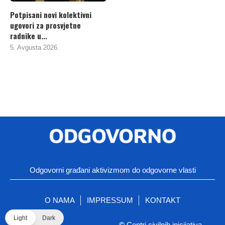
Potpisani novi kolektivni
ugovori za prosvjetne
radnike u...
5. Avgusta 2026.
Odgovorni građani aktivizmom do odgovorne vlasti
O NAMA
IMPRESSUM
KONTAKT
Light
Dark
©
Centri civilnih inicijativa