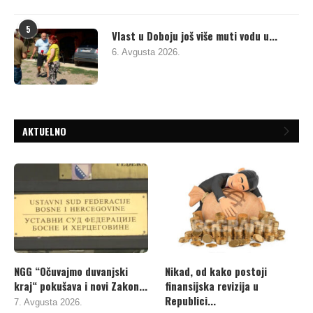
5
Vlast u Doboju još više muti vodu u...
6. Avgusta 2026.
AKTUELNO
NGG “Očuvajmo duvanjski
Nikad, od kako postoji
kraj“ pokušava i novi Zakon...
finansijska revizija u
Republici...
7. Avgusta 2026.