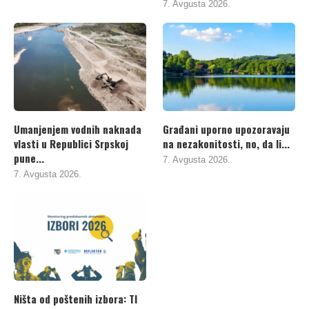
7. Avgusta 2026.
Umanjenjem vodnih naknada
Građani uporno upozoravaju
vlasti u Republici Srpskoj
na nezakonitosti, no, da li...
pune...
7. Avgusta 2026.
7. Avgusta 2026.
Ništa od poštenih izbora: TI