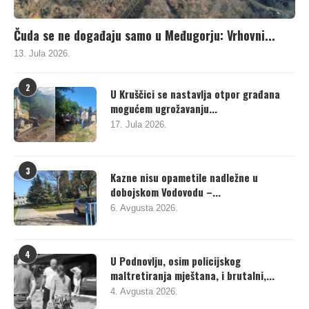
Čuda se ne događaju samo u Međugorju: Vrhovni...
13. Jula 2026.
2
U Kruščici se nastavlja otpor građana
mogućem ugrožavanju...
17. Jula 2026.
3
Kazne nisu opametile nadležne u
dobojskom Vodovodu –...
6. Avgusta 2026.
4
U Podnovlju, osim policijskog
maltretiranja mještana, i brutalni,...
4. Avgusta 2026.