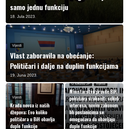
samo jednu funkciju
18. Jula 2023.
Vijesti
Vlast zaboravila na obećanje:
Političari i dalje na duplim funkcijama
19. Juna 2023.
U fokusu JP
Vijesti
Ministarstvo pravde BiH
pokušava ozakoniti sukob
Vijesti
Krađa novca iz naših
interesa, novim zakonom
džepova: Evo koliko
bh poslanicima se
političara u BiH obavlja
omogućava da obavljaju
duple funkcije
duple funkcije