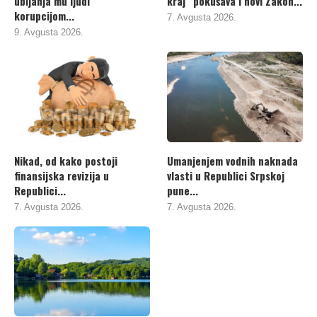
ubijanja mu ljudi
kraj“ pokušava i novi Zakon...
korupcijom...
7. Avgusta 2026.
9. Avgusta 2026.
Nikad, od kako postoji
Umanjenjem vodnih naknada
finansijska revizija u
vlasti u Republici Srpskoj
Republici...
pune...
7. Avgusta 2026.
7. Avgusta 2026.