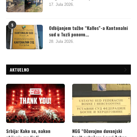
17. Jula 2026.
5
Odbijanjem tužbe “Kallos”-a Kantonalni
sud u Tuzli ponovo...
28. Jula 2026.
AKTUELNO
Srbija: Kako su, nakon
NGG “Očuvajmo duvanjski