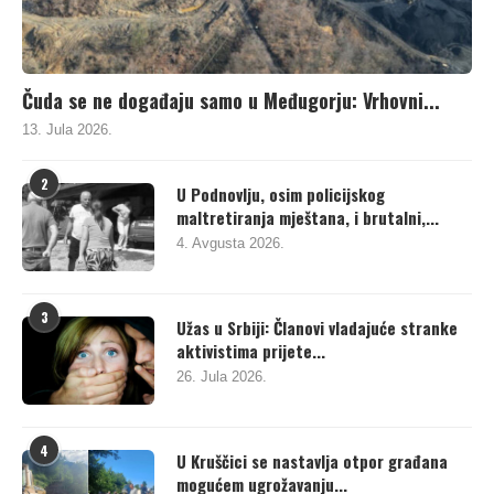
Čuda se ne događaju samo u Međugorju: Vrhovni...
13. Jula 2026.
2
U Podnovlju, osim policijskog
maltretiranja mještana, i brutalni,...
4. Avgusta 2026.
3
Užas u Srbiji: Članovi vladajuće stranke
aktivistima prijete...
26. Jula 2026.
4
U Kruščici se nastavlja otpor građana
mogućem ugrožavanju...