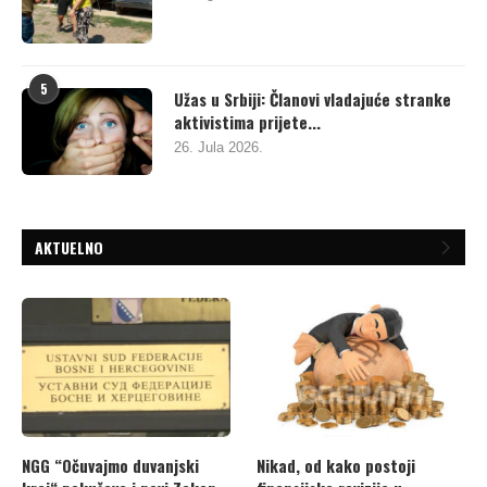
5
Užas u Srbiji: Članovi vladajuće stranke
aktivistima prijete...
26. Jula 2026.
AKTUELNO
NGG “Očuvajmo duvanjski
Nikad, od kako postoji