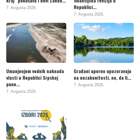
kraj“ pokušava i novi Zakon...
finansijska revizija u
Republici...
7. Avgusta 2026.
7. Avgusta 2026.
Umanjenjem vodnih naknada
Građani uporno upozoravaju
vlasti u Republici Srpskoj
na nezakonitosti, no, da li...
pune...
7. Avgusta 2026.
7. Avgusta 2026.