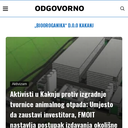
„BIOOROGANIKA“ D.O.O KAKANJ
Aktivizam
Aktivisti u Kaknju protiv izgradnje
tvornice animalnog otpada: Umjesto
da zaustavi investitora, FMOIT
nastavlja postupak izdavanja okolišne