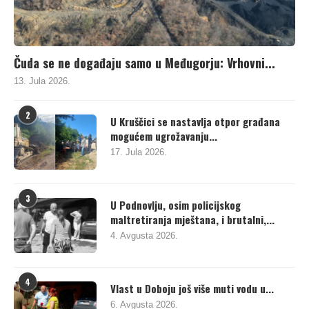
Čuda se ne događaju samo u Međugorju: Vrhovni...
13. Jula 2026.
2
U Kruščici se nastavlja otpor građana
mogućem ugrožavanju...
17. Jula 2026.
3
U Podnovlju, osim policijskog
maltretiranja mještana, i brutalni,...
4. Avgusta 2026.
4
Vlast u Doboju još više muti vodu u...
6. Avgusta 2026.