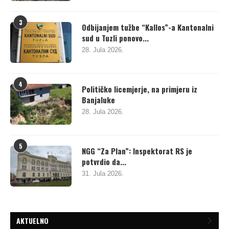
3
Odbijanjem tužbe “Kallos”-a Kantonalni
sud u Tuzli ponovo...
28. Jula 2026.
4
Političko licemjerje, na primjeru iz
Banjaluke
28. Jula 2026.
5
NGG “Za Plan”: Inspektorat RS je
potvrdio da...
31. Jula 2026.
AKTUELNO