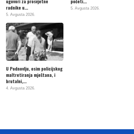
ugovori za prosvjetne
početi...
radnike u...
5. Avgusta 2026.
5. Avgusta 2026.
U Podnovlju, osim policijskog
maltretiranja mještana, i
brutalni,...
4. Avgusta 2026.