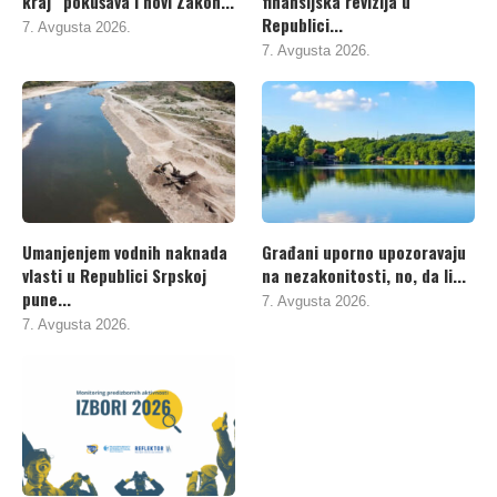
kraj“ pokušava i novi Zakon...
finansijska revizija u
Republici...
7. Avgusta 2026.
7. Avgusta 2026.
Umanjenjem vodnih naknada
Građani uporno upozoravaju
vlasti u Republici Srpskoj
na nezakonitosti, no, da li...
pune...
7. Avgusta 2026.
7. Avgusta 2026.