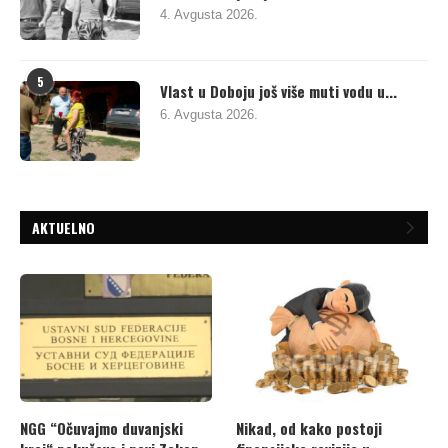
4. Avgusta 2026.
5
Vlast u Doboju još više muti vodu u...
6. Avgusta 2026.
AKTUELNO
NGG “Očuvajmo duvanjski
Nikad, od kako postoji