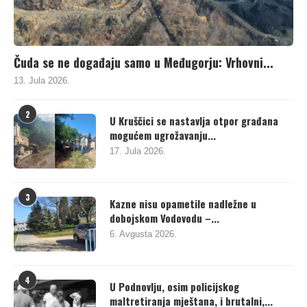
Čuda se ne događaju samo u Međugorju: Vrhovni...
13. Jula 2026.
2
U Kruščici se nastavlja otpor građana
mogućem ugrožavanju...
17. Jula 2026.
3
Kazne nisu opametile nadležne u
dobojskom Vodovodu –...
6. Avgusta 2026.
4
U Podnovlju, osim policijskog
maltretiranja mještana, i brutalni,...