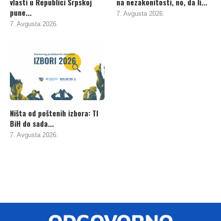
vlasti u Republici Srpskoj
na nezakonitosti, no, da li...
pune...
7. Avgusta 2026.
7. Avgusta 2026.
Ništa od poštenih izbora: TI
BiH do sada...
7. Avgusta 2026.