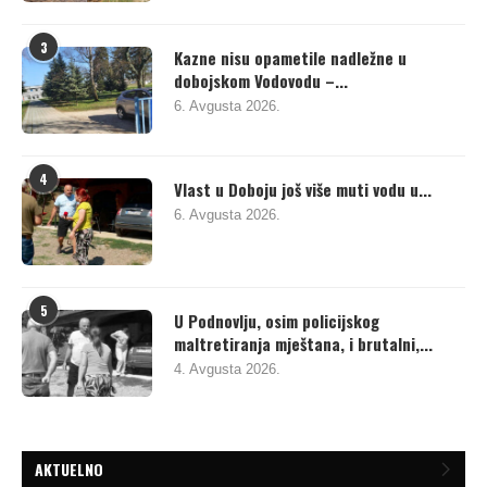
3
Kazne nisu opametile nadležne u
dobojskom Vodovodu –...
6. Avgusta 2026.
4
Vlast u Doboju još više muti vodu u...
6. Avgusta 2026.
5
U Podnovlju, osim policijskog
maltretiranja mještana, i brutalni,...
4. Avgusta 2026.
AKTUELNO