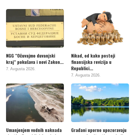
NGG “Očuvajmo duvanjski
Nikad, od kako postoji
kraj“ pokušava i novi Zakon...
finansijska revizija u
Republici...
7. Avgusta 2026.
7. Avgusta 2026.
Umanjenjem vodnih naknada
Građani uporno upozoravaju