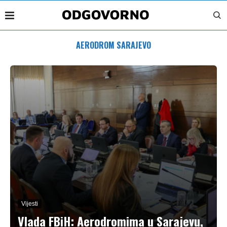
AERODROM SARAJEVO
Vijesti
Vlada FBiH: Aerodromima u Sarajevu,