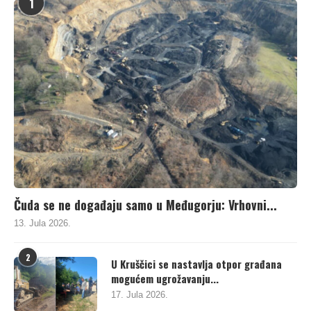
1
Čuda se ne događaju samo u Međugorju: Vrhovni...
13. Jula 2026.
2
U Kruščici se nastavlja otpor građana
mogućem ugrožavanju...
17. Jula 2026.