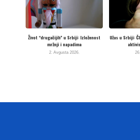
Hrvatska: Mještani Žaborića na
Srbija: Umjesto da hapsi hu
nogama. ‘Ne želimo izgradnju...
prijete nasiljem..
19. Jula 2026.
19. Jula 2026.