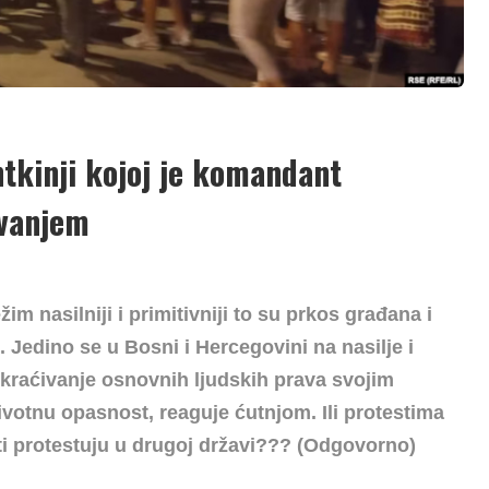
tkinji kojoj je komandant
ovanjem
ežim nasilniji i primitivniji to su prkos građana i
 Jedino se u Bosni i Hercegovini na nasilje i
skraćivanje osnovnih ljudskih prava svojim
ivotnu opasnost, reaguje ćutnjom. Ili protestima
sti protestuju u drugoj državi??? (Odgovorno)