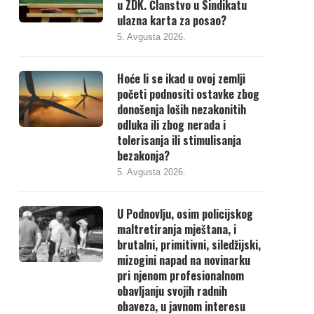
u ZDK. Članstvo u Sindikatu
ulazna karta za posao?
5. Avgusta 2026.
Hoće li se ikad u ovoj zemlji
početi podnositi ostavke zbog
donošenja loših nezakonitih
odluka ili zbog nerada i
tolerisanja ili stimulisanja
bezakonja?
5. Avgusta 2026.
U Podnovlju, osim policijskog
maltretiranja mještana, i
brutalni, primitivni, siledžijski,
mizogini napad na novinarku
pri njenom profesionalnom
obavljanju svojih radnih
obaveza, u javnom interesu