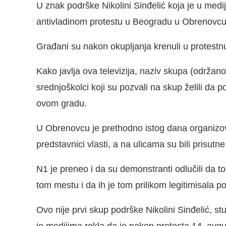
U znak podrške Nikolini Sinđelić koja je u medi
antivladinom protestu u Beogradu u Obrenovcu
Građani su nakon okupljanja krenuli u protestnu
Kako javlja ova televizija, naziv skupa (održano
srednjoškolci koji su pozvali na skup želili da
ovom gradu.
U Obrenovcu je prethodno istog dana organizova
predstavnici vlasti, a na ulicama su bili prisutn
N1 je preneo i da su demonstranti odlučili da t
tom mestu i da ih je tom prilikom legitimisala pol
Ovo nije prvi skup podrške Nikolini Sinđelić, st
je medijima rekla da je nakon protesta 14. avg