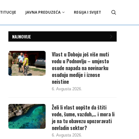
TITUCIJE
JAVNA PREDUZEĆA
REGIJA I SVIJET
NAJNOVIJE
Vlast u Doboju još više muti
vodu u Podnovlju – umjesto
osude napada na novinarku
osuđuju medije i iznose
neistine
6. Avgusta 2026.
Želi li vlast uopšte da štiti
vode, šume, vazduh,… i mora li
je na tu obavezu upozoravati
nevladin sektor?
6. Avgusta 2026.