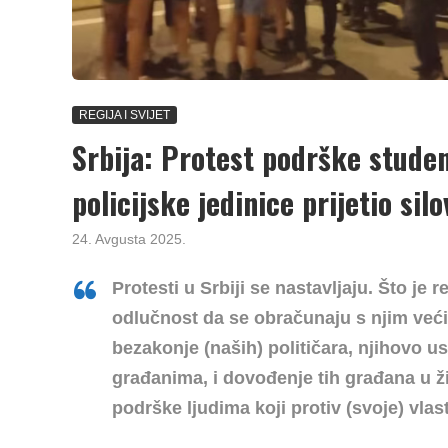
REGIJA I SVIJET
Srbija: Protest podrške studen
policijske jedinice prijetio sil
24. Avgusta 2025.
Protesti u Srbiji se nastavljaju. Što je r
odlučnost da se obračunaju s njim veći.
bezakonje (naših) političara, njihovo u
građanima, i dovođenje tih građana u ž
podrške ljudima koji protiv (svoje) vla