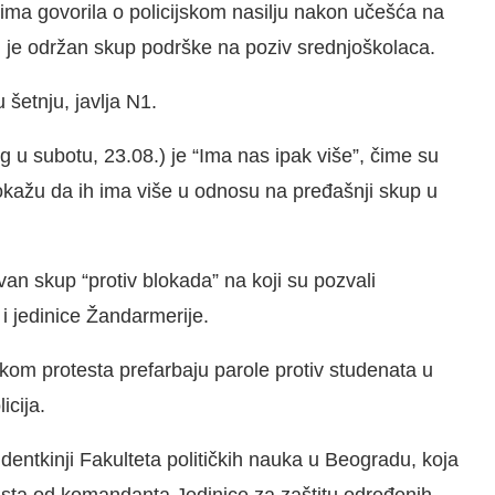
jima govorila o policijskom nasilju nakon učešća na
 je održan skup podrške na poziv srednjoškolaca.
 šetnju, javlja N1.
g u subotu, 23.08.) je “Ima nas ipak više”, čime su
 pokažu da ih ima više u odnosu na pređašnji skup u
n skup “protiv blokada” na koji su pozvali
e i jedinice Žandarmerije.
okom protesta prefarbaju parole protiv studenata u
icija.
udentkinji Fakulteta političkih nauka u Beogradu, koja
usta od komandanta Jedinice za zaštitu određenih