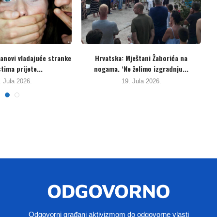
ligane koji
Protiv megafarmi u Hrvatskoj i Darko
Međunarodni
.
Rundek: “Hvala...
genoci
12. Jula 2026.
1
Odgovorni građani aktivizmom do odgovorne vlasti