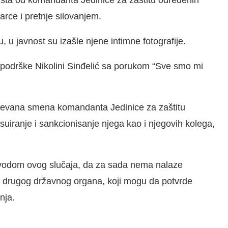
arce i pretnje silovanjem.
u, u javnost su izašle njene intimne fotografije.
 podrške Nikolini Sinđelić sa porukom “Sve smo mi
htevana smena komandanta Jedinice za zaštitu
esuiranje i sankcionisanje njega kao i njegovih kolega,
 povodom ovog slučaja, da za sada nema nalaze
g drugog državnog organa, koji mogu da potvrde
nja.