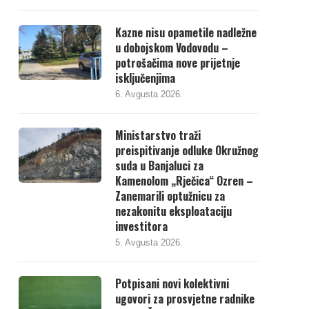
Kazne nisu opametile nadležne
u dobojskom Vodovodu –
potrošačima nove prijetnje
isključenjima
6. Avgusta 2026.
Ministarstvo traži
preispitivanje odluke Okružnog
suda u Banjaluci za
Kamenolom „Rječica“ Ozren –
Zanemarili optužnicu za
nezakonitu eksploataciju
investitora
5. Avgusta 2026.
Potpisani novi kolektivni
ugovori za prosvjetne radnike