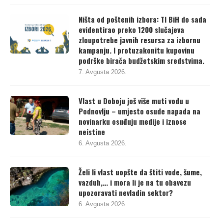
Ništa od poštenih izbora: TI BiH do sada
evidentirao preko 1200 slučajeva
zloupotrebe javnih resursa za izbornu
kampanju. I protuzakonitu kupovinu
podrške birača budžetskim sredstvima.
7. Avgusta 2026.
Vlast u Doboju još više muti vodu u
Podnovlju – umjesto osude napada na
novinarku osuđuju medije i iznose
neistine
6. Avgusta 2026.
Želi li vlast uopšte da štiti vode, šume,
vazduh,… i mora li je na tu obavezu
upozoravati nevladin sektor?
6. Avgusta 2026.