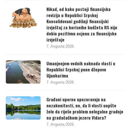
Nikad, od kako postoji finansijska
revizija u Republici Srpskoj
Konsolidovani godišnji finansijski
izvještaj za korisnike budžeta RS nije
dobio pozitivnu ocjenu za finansijske
izvještaje
7. Avgusta 2026.
Umanjenjem vodnih naknada vlasti u
Republici Srpskoj pune džepove
šljunkarima
7. Avgusta 2026.
Građani uporno upozoravaju na
nezakonitosti, no, da li vlasti uopšte
žele da riješe problem nelegalne gradnje
na gradačačkom jezeru Vidara?
7. Avgusta 2026.