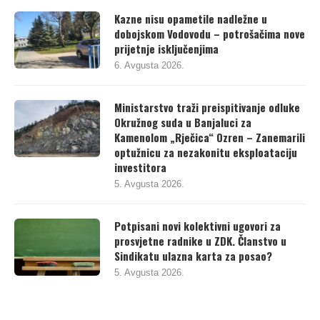
Kazne nisu opametile nadležne u
dobojskom Vodovodu – potrošačima nove
prijetnje isključenjima
6. Avgusta 2026.
Ministarstvo traži preispitivanje odluke
Okružnog suda u Banjaluci za
Kamenolom „Rječica“ Ozren – Zanemarili
optužnicu za nezakonitu eksploataciju
investitora
5. Avgusta 2026.
Potpisani novi kolektivni ugovori za
prosvjetne radnike u ZDK. Članstvo u
Sindikatu ulazna karta za posao?
5. Avgusta 2026.