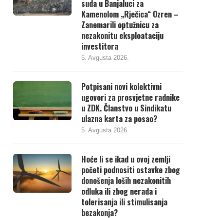
suda u Banjaluci za
Kamenolom „Rječica“ Ozren –
Zanemarili optužnicu za
nezakonitu eksploataciju
investitora
5. Avgusta 2026.
Potpisani novi kolektivni
ugovori za prosvjetne radnike
u ZDK. Članstvo u Sindikatu
ulazna karta za posao?
5. Avgusta 2026.
Hoće li se ikad u ovoj zemlji
početi podnositi ostavke zbog
donošenja loših nezakonitih
odluka ili zbog nerada i
tolerisanja ili stimulisanja
bezakonja?