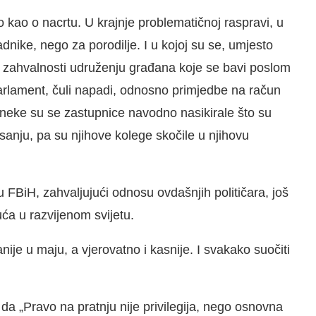
o kao o nacrtu. U krajnje problematičnoj raspravi, u
dnike, nego za porodilje. I u kojoj su se, umjesto
i zahvalnosti udruženju građana koje se bavi poslom
Parlament, čuli napadi, odnosno primjedbe na račun
neke su se zastupnice navodno nasikirale što su
anju, pa su njihove kolege skočile u njihovu
 u FBiH, zahvaljujući odnosu ovdašnjih političara, još
ća u razvijenom svijetu.
ije u maju, a vjerovatno i kasnije. I svakako suočiti
da „Pravo na pratnju nije privilegija, nego osnovna