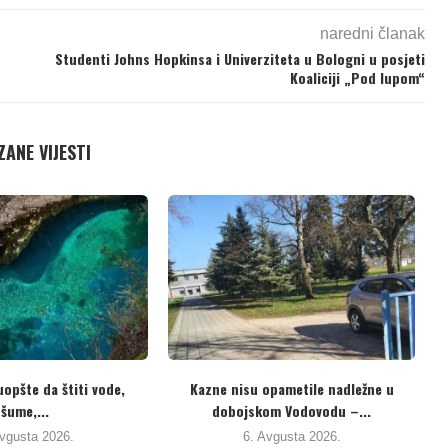
naredni članak
Studenti Johns Hopkinsa i Univerziteta u Bologni u posjeti
Koaliciji „Pod lupom“
ANE VIJESTI
 novi kolektivni ugovori za
Hoće li se ikad u ovoj zemlji početi...
osvjetne radnike u...
5. Avgusta 2026.
5. Avgusta 2026.