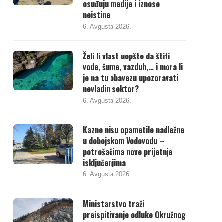
osuđuju medije i iznose
neistine
6. Avgusta 2026.
Želi li vlast uopšte da štiti
vode, šume, vazduh,… i mora li
je na tu obavezu upozoravati
nevladin sektor?
6. Avgusta 2026.
Kazne nisu opametile nadležne
u dobojskom Vodovodu –
potrošačima nove prijetnje
isključenjima
6. Avgusta 2026.
Ministarstvo traži
preispitivanje odluke Okružnog