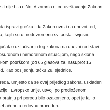
sti nije bilo ništa. A zamalo ni od uvrštavanja Zakona
da ispravi grešku i da Zakon uvrsti na dnevni red,
, kojih su u međuvremenu svi postali svjesni.
ljučak o uključivanju tog zakona na dnevni red stavi
m apsurdnom i nemoralnom situacijom, nego sklona
kom podrškom (od 65 glasova za, nasuprot 15
ed. Kao posljednju tačku 28. sjednice.
reda, umjesto da se ovaj prijedlog zakona, usklađen
ije i Evropske unije, usvoji po predloženom
pratnju pri porodu bilo ozakonjeno, opet je falilo
prebačeno u redovnu proceduru.