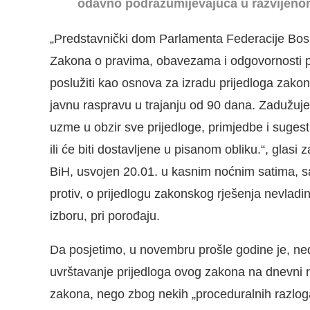
odavno podrazumijevajuća u razvijenom
„Predstavnički dom Parlamenta Federacije Bo
Zakona o pravima, obavezama i odgovornosti pa
poslužiti kao osnova za izradu prijedloga zako
javnu raspravu u trajanju od 90 dana. Zadužuje
uzme u obzir sve prijedloge, primjedbe i sugest
ili će biti dostavljene u pisanom obliku.“, gla
BiH, usvojen 20.01. u kasnim noćnim satima, s
protiv, o prijedlogu zakonskog rješenja nevladi
izboru, pri porođaju.
Da posjetimo, u novembru prošle godine je, ned
uvrštavanje prijedloga ovog zakona na dnevni r
zakona, nego zbog nekih „proceduralnih razlog