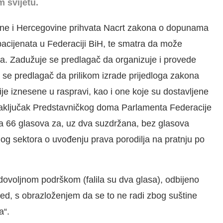
 svijetu.
sne i Hercegovine prihvata Nacrt zakona o dopunama
cijenata u Federaciji BiH, te smatra da može
na. Zadužuje se predlagač da organizuje i provede
 se predlagač da prilikom izrade prijedloga zakona
ije iznesene u raspravi, kao i one koje su dostavljene
si zaključak Predstavničkog doma Parlamenta Federacije
a 66 glasova za, uz dva suzdržana, bez glasova
nog sektora o uvođenju prava porodilja na pratnju po
ovoljnom podrškom (falila su dva glasa), odbijeno
ed, s obrazloženjem da se to ne radi zbog suštine
a“.