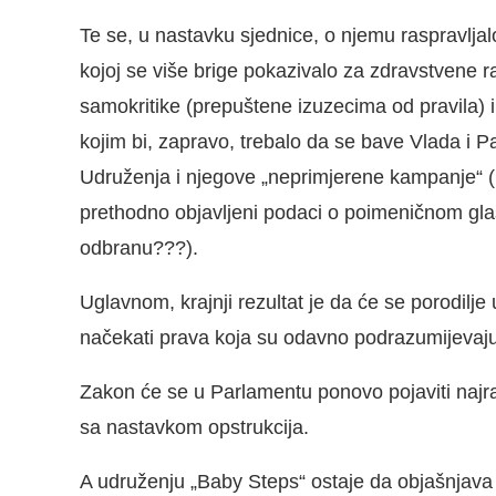
Te se, u nastavku sjednice, o njemu raspravljal
kojoj se više brige pokazivalo za zdravstvene ra
samokritike (prepuštene izuzecima od pravila) 
kojim bi, zapravo, trebalo da se bave Vlada i 
Udruženja i njegove „neprimjerene kampanje“ (
prethodno objavljeni podaci o poimeničnom glas
odbranu???).
Uglavnom, krajnji rezultat je da će se porodilje
načekati prava koja su odavno podrazumijevaju
Zakon će se u Parlamentu ponovo pojaviti najran
sa nastavkom opstrukcija.
A udruženju „Baby Steps“ ostaje da objašnjava 