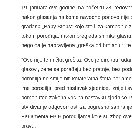
19. januara ove godine, na početku 28. redovn
nakon glasanja na kome navodno ponovo nije d
građana „Baby Steps“ koje stoji iza kampanje z
tokom porođaja, nakon pregleda snimka glasanja,
nego da je napravljena „greška pri brojanju“, t
“Ovo nije tehnička greška. Ovo je direktan ud
glasovi, žene se porađaju bez pratnje, bez pod
porodilja ne smije biti kolateralna šteta parlame
ime porodilja, pred nastavak sjednice, iznijeli 
pomenutog zakona već na nastavku sjednice Pr
utvrđivanje odgovornosti za pogrešno sabiranje
Parlamenta FBiH porodiljama koje su zbog ov
pravu.