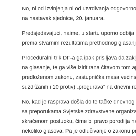
No, ni od izvinjenja ni od utvrđivanja odgovorno
na nastavak sjednice, 20. januara.
Predsjedavajući, naime, u startu uporno odbija 
prema stvarnim rezultatima prethodnog glasanja
Proceduralni trik DF-a ga ipak prisiljava da zak
na glasanje, te ga više iziritirana čitavom to
predloženom zakonu, zastupnička masa većins
suzdržanih i 10 protiv) „progurava“ na dnevni r
No, kad je rasprava došla do te tačke dnevnog 
sa preporukama Svjetske zdravstvene organizac
skraćenom postupku, čime bi pravo porodilja na 
nekoliko glasova. Pa je odlučivanje o zakonu 