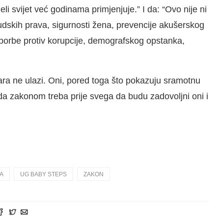
eli svijet već godinama primjenjuje.” I da: “Ovo nije ni
ljudskih prava, sigurnosti žena, prevencije akušerskog
i, borbe protiv korupcije, demografskog opstanka,
tičara ne ulazi. Oni, pored toga što pokazuju sramotnu
da zakonom treba prije svega da budu zadovoljni oni i
A
UG BABY STEPS
ZAKON