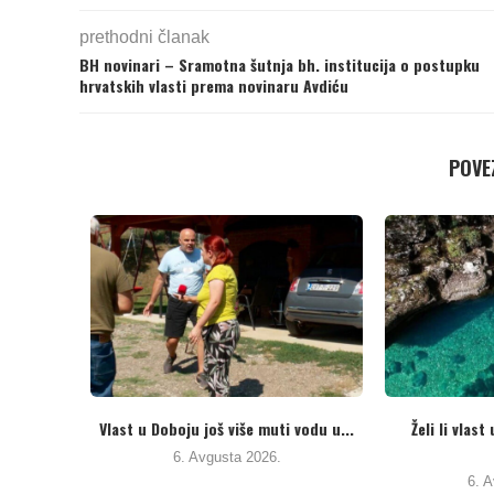
prethodni članak
BH novinari – Sramotna šutnja bh. institucija o postupku
hrvatskih vlasti prema novinaru Avdiću
POVEZ
 nadležne u
Ministarstvo traži preispitivanje odluke
Potpisani
du –...
Okružnog suda u Banjaluci...
pr
26.
5. Avgusta 2026.