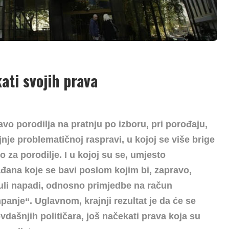
ati svojih prava
avo porodilja na pratnju po izboru, pri porođaju,
jnje problematičnoj raspravi, u kojoj se više brige
 za porodilje. I u kojoj su se, umjesto
ađana koje se bavi poslom kojim bi, zapravo,
čuli napadi, odnosno primjedbe na račun
anje“. Uglavnom, krajnji rezultat je da će se
vdašnjih političara, još načekati prava koja su