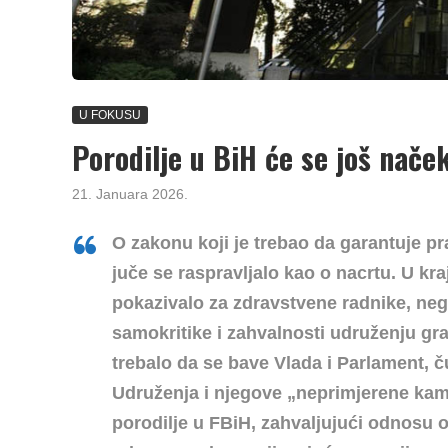
U FOKUSU
Porodilje u BiH će se još naček
21. Januara 2026.
O zakonu koji je trebao da garantuje pr
juče se raspravljalo kao o nacrtu. U kra
pokazivalo za zdravstvene radnike, nego
samokritike i zahvalnosti udruženju gr
trebalo da se bave Vlada i Parlament, 
Udruženja i njegove „neprimjerene kamp
porodilje u FBiH, zahvaljujući odnosu o