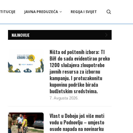
TITUCIJE
JAVNA PREDUZEĆA
REGIJA I SVIJET
NAJNOVIJE
Ništa od poštenih izbora: TI
BiH do sada evidentirao preko
1200 slučajeva zloupotrebe
javnih resursa za izbornu
kampanju. I protuzakonitu
kupovinu podrške birača
budžetskim sredstvima.
7. Avgusta 2026.
Vlast u Doboju još više muti
vodu u Podnovlju – umjesto
osude napada na novinarku