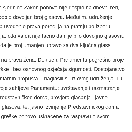
e sjednice Zakon ponovo nije dospio na dnevni red,
obio dovoljan broj glasova. Međutim, udruženje
a uvođenje prava porodilja na pratnju po izboru
 otkriva da nije tačno da nije bilo dovoljno glasova,
e da je broj umanjen upravo za dva ključna glasa.
ar na prava žena. Dok se u Parlamentu pogrešno broje
rške i bez osnovnog osjećaja sigurnosti. Dostojanstvo
ntarnih propusta.”, naglasili su iz ovog udruženja. I u
svoje zahtjeve Parlamentu: uvrštavanje i razmatranje
edstavničkog doma, provjera glasanja i javno
 glasova, te, javno izvinjenje Predstavničkog doma
e greške ponovo uskraćene za raspravu o svom