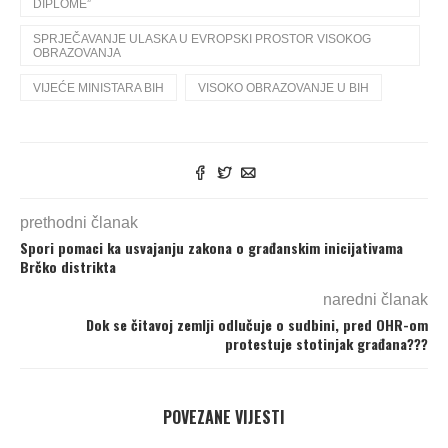
DIPLOME”
SPRJEČAVANJE ULASKA U EVROPSKI PROSTOR VISOKOG
OBRAZOVANJA
VIJEĆE MINISTARA BIH
VISOKO OBRAZOVANJE U BIH
prethodni članak
Spori pomaci ka usvajanju zakona o građanskim inicijativama
Brčko distrikta
naredni članak
Dok se čitavoj zemlji odlučuje o sudbini, pred OHR-om
protestuje stotinjak građana???
POVEZANE VIJESTI