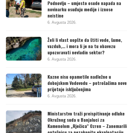
Podnovlju – umjesto osude napada na
novinarku osuđuju medije i iznose
neistine
6. Avgusta 2026.
Želi li vlast uopšte da štiti vode, šume,
vazduh,… i mora li je na tu obavezu
upozoravati nevladin sektor?
6. Avgusta 2026.
Kazne nisu opametile nadležne u
dobojskom Vodovodu – potrošačima nove
prijetnje isključenjima
6. Avgusta 2026.
Ministarstvo traži preispitivanje odluke
Okružnog suda u Banjaluci za
Kamenolom „Rječica“ Ozren – Zanemarili
optužnicu za nezakonitu eksploataciju