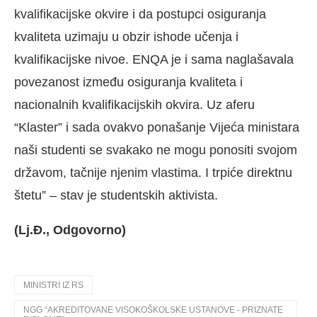
kvalifikacijske okvire i da postupci osiguranja
kvaliteta uzimaju u obzir ishode učenja i
kvalifikacijske nivoe. ENQA je i sama naglašavala
povezanost između osiguranja kvaliteta i
nacionalnih kvalifikacijskih okvira. Uz aferu
“Klaster” i sada ovakvo ponašanje Vijeća ministara
naši studenti se svakako ne mogu ponositi svojom
državom, tačnije njenim vlastima. I trpiće direktnu
štetu” – stav je studentskih aktivista.
(Lj.Đ., Odgovorno)
MINISTRI IZ RS
NGG “AKREDITOVANE VISOKOŠKOLSKE USTANOVE - PRIZNATE