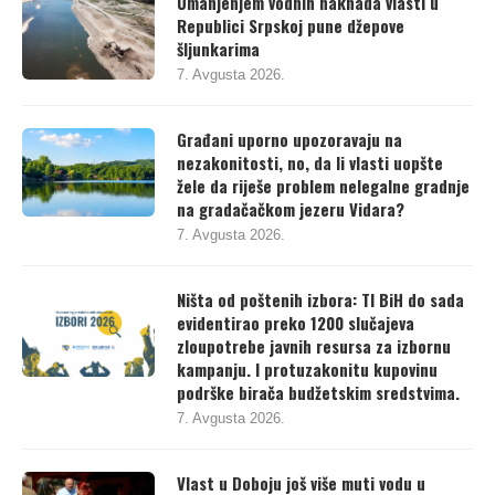
Umanjenjem vodnih naknada vlasti u
Republici Srpskoj pune džepove
šljunkarima
7. Avgusta 2026.
Građani uporno upozoravaju na
nezakonitosti, no, da li vlasti uopšte
žele da riješe problem nelegalne gradnje
na gradačačkom jezeru Vidara?
7. Avgusta 2026.
Ništa od poštenih izbora: TI BiH do sada
evidentirao preko 1200 slučajeva
zloupotrebe javnih resursa za izbornu
kampanju. I protuzakonitu kupovinu
podrške birača budžetskim sredstvima.
7. Avgusta 2026.
Vlast u Doboju još više muti vodu u