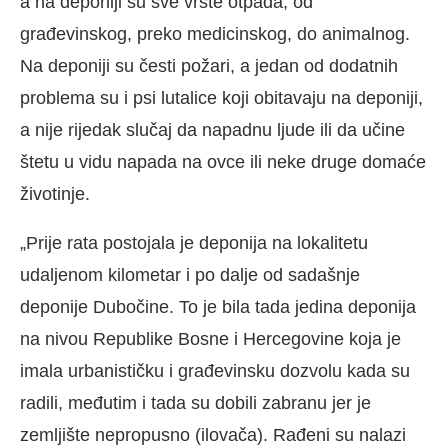
a na deponiji su sve vrste otpada, od
građevinskog, preko medicinskog, do animalnog.
Na deponiji su česti požari, a jedan od dodatnih
problema su i psi lutalice koji obitavaju na deponiji,
a nije rijedak slučaj da napadnu ljude ili da učine
štetu u vidu napada na ovce ili neke druge domaće
životinje.
„Prije rata postojala je deponija na lokalitetu
udaljenom kilometar i po dalje od sadašnje
deponije Dubočine. To je bila tada jedina deponija
na nivou Republike Bosne i Hercegovine koja je
imala urbanističku i građevinsku dozvolu kada su
radili, međutim i tada su dobili zabranu jer je
zemljište nepropusno (ilovača). Rađeni su nalazi