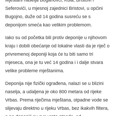
Mještani naselja Boganovci, Kula, Bristovi i
Seferovići, u mjesnoj zajednici Bristovi, u općini
Bugojno, duže od 14 godina susreću se s
deponijom smeća kao velikim problemom.
Iako su od početka bili protiv deponije u njihovom
kraju i dobili obećanje od lokalne vlasti da je riječ o
privremenoj deponiji koja će tu biti samo tri
mjeseca, ona je tu već 14 godina i i dalje stvara
velike probleme mještanima.
Deponija nije fizički ograđena, nalazi se u blizini
naselja, a udaljena je oko 800 metara od rijeke
Vrbas. Prema riječima mještana, otpadne vode se
slijevaju direktno u rijeku Vrbas, bez ikakvih filtera,