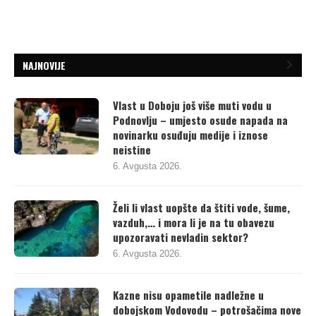
NAJNOVIJE
Vlast u Doboju još više muti vodu u
Podnovlju – umjesto osude napada na
novinarku osuđuju medije i iznose
neistine
6. Avgusta 2026.
Želi li vlast uopšte da štiti vode, šume,
vazduh,… i mora li je na tu obavezu
upozoravati nevladin sektor?
6. Avgusta 2026.
Kazne nisu opametile nadležne u
dobojskom Vodovodu – potrošačima nove