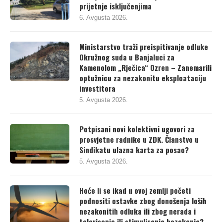
prijetnje isključenjima
6. Avgusta 2026.
Ministarstvo traži preispitivanje odluke
Okružnog suda u Banjaluci za
Kamenolom „Rječica“ Ozren – Zanemarili
optužnicu za nezakonitu eksploataciju
investitora
5. Avgusta 2026.
Potpisani novi kolektivni ugovori za
prosvjetne radnike u ZDK. Članstvo u
Sindikatu ulazna karta za posao?
5. Avgusta 2026.
Hoće li se ikad u ovoj zemlji početi
podnositi ostavke zbog donošenja loših
nezakonitih odluka ili zbog nerada i
tolerisanja ili stimulisanja bezakonja?