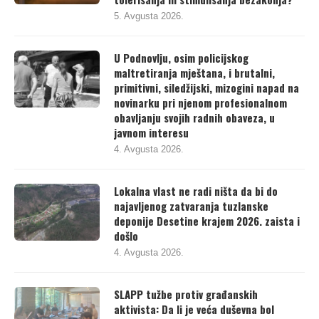
5. Avgusta 2026.
U Podnovlju, osim policijskog
maltretiranja mještana, i brutalni,
primitivni, siledžijski, mizogini napad na
novinarku pri njenom profesionalnom
obavljanju svojih radnih obaveza, u
javnom interesu
4. Avgusta 2026.
Lokalna vlast ne radi ništa da bi do
najavljenog zatvaranja tuzlanske
deponije Desetine krajem 2026. zaista i
došlo
4. Avgusta 2026.
SLAPP tužbe protiv građanskih
aktivista: Da li je veća duševna bol