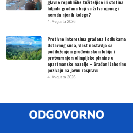
glavne republičke tužiteljice ili stotina
hiljada građana koji su žrtve njenog i
nerada njenih kolega?
4. Avgusta 2026.
Protivno interesima građana i odlukama
Ustavnog suda, vlast nastavlja sa
podilaženjem građevinskom lobiju i
pretvaranjem olimpijske planine u
apartmansko naselje – Građani Jahorine
pozivaju na javnu raspravu
4. Avgusta 2026.