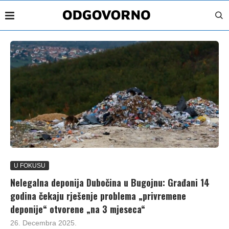
U FOKUSU
Nelegalna deponija Dubočina u Bugojnu: Građani 14
godina čekaju rješenje problema „privremene
deponije“ otvorene „na 3 mjeseca“
26. Decembra 2025.