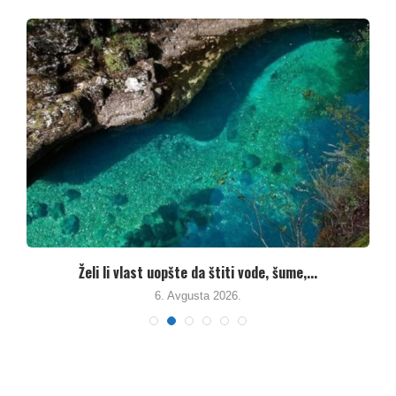
Želi li vlast uopšte da štiti vode, šume,...
K
6. Avgusta 2026.