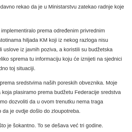
nedavno rekao da je u Ministarstvu zatekao radnje koje
vo implementiralo prema određenim privrednim
stotinama hiljada KM koji iz nekog razloga nisu
 uslove iz javnih poziva, a koristili su budžetska
iko sprema tu informaciju koju će iznijeti na sjednici
o toj situaciji.
prema sredstvima naših poreskih obveznika. Moje
va koja plasiramo prema budžetu Federacije sredstva
mo dozvoliti da u ovom trenutku nema traga
mo da je ovdje došlo do zloupotreba.
 je šokantno. To se dešava već tri godine.