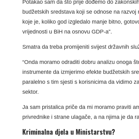
Potakao sam da što prije dođemo do zakonskih r
budžetskih sredstava koji se odnose na razvoj m
koje je, koliko god izgledalo manje bitno, goto
vrijednosti u BiH na osnovu GDP-a”.
Smatra da treba promijeniti svijest državnih sl
“Onda moramo odraditi dobru analizu onoga što
instrumente da izmjerimo efekte budžetskih sr
paralelno s tim sjesti s korisnicima da vidimo z
sektor.
Ja sam pristalica priče da mi moramo praviti am
privrednike i strane ulagače, a na njima je da r
Kriminalna djela u Ministarstvu?