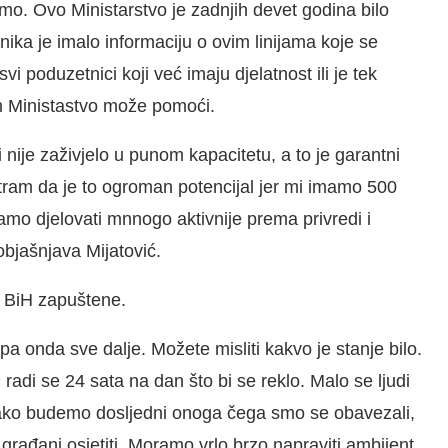
mo. Ovo Ministarstvo je zadnjih devet godina bilo
ika je imalo informaciju o ovim linijama koje se
svi poduzetnici koji već imaju djelatnost ili je tek
m Ministastvo može pomoći.
 nije zaživjelo u punom kapacitetu, a to je garantni
ram da je to ogroman potencijal jer mi imamo 500
amo djelovati mnnogo aktivnije prema privredi i
 objašnjava Mijatović.
e BiH zapuštene.
a onda sve dalje. Možete misliti kakvo je stanje bilo.
radi se 24 sata na dan što bi se reklo. Malo se ljudi
 ako budemo dosljedni onoga čega smo se obavezali,
h građani osjetiti. Moramo vrlo brzo napraviti ambijent