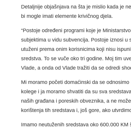
Detaljnije objašnjava na šta je mislio kada je 
bi mogle imati elemente krivičnog djela.
“Postoje određeni programi koje je Ministarst
subjektima u vidu subvencija. Postoje iznosi u 
utuženi prema onim korisnicima koji nisu ispunili
sredstva. To se vuče oko tri godine. Moj tim uvel
Vlade, a onda od Vlade tražiti da se odredi shodn
Mi moramo početi domaćinski da se odnosimo 
kolege i ja moramo shvatiti da su sva sredsta
naših građana i poreskih obveznika, a ne može
korištenja tih sredstava i, još gore, ako utvrdi
Imamo neutuženih sredstava oko 600.000 KM što