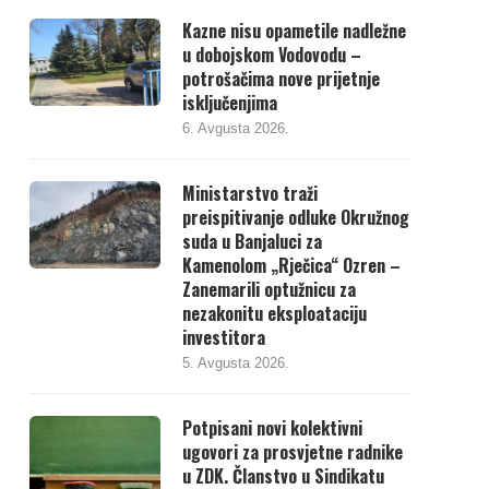
Kazne nisu opametile nadležne
u dobojskom Vodovodu –
potrošačima nove prijetnje
isključenjima
6. Avgusta 2026.
Ministarstvo traži
preispitivanje odluke Okružnog
suda u Banjaluci za
Kamenolom „Rječica“ Ozren –
Zanemarili optužnicu za
nezakonitu eksploataciju
investitora
5. Avgusta 2026.
Potpisani novi kolektivni
ugovori za prosvjetne radnike
u ZDK. Članstvo u Sindikatu