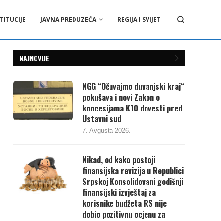
TITUCIJE
JAVNA PREDUZEĆA
REGIJA I SVIJET
NAJNOVIJE
NGG “Očuvajmo duvanjski kraj“
pokušava i novi Zakon o
koncesijama K10 dovesti pred
Ustavni sud
7. Avgusta 2026.
Nikad, od kako postoji
finansijska revizija u Republici
Srpskoj Konsolidovani godišnji
finansijski izvještaj za
korisnike budžeta RS nije
dobio pozitivnu ocjenu za