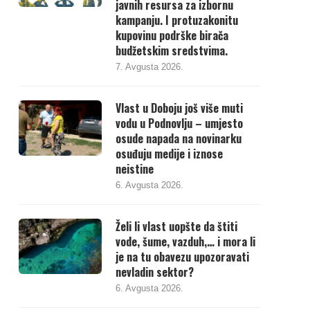
javnih resursa za izbornu
kampanju. I protuzakonitu
kupovinu podrške birača
budžetskim sredstvima.
7. Avgusta 2026.
Vlast u Doboju još više muti
vodu u Podnovlju – umjesto
osude napada na novinarku
osuđuju medije i iznose
neistine
6. Avgusta 2026.
Želi li vlast uopšte da štiti
vode, šume, vazduh,… i mora li
je na tu obavezu upozoravati
nevladin sektor?
6. Avgusta 2026.