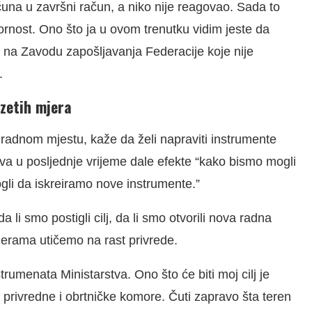
čuna u završni račun, a niko nije reagovao. Sada to
ovornost. Ono što ja u ovom trenutku vidim jeste da
i na Zavodu zapošljavanja Federacije koje nije
.
zetih mjera
 radnom mjestu, kaže da želi napraviti instrumente
stva u posljednje vrijeme dale efekte “kako bismo mogli
mogli da iskreiramo nove instrumente.”
li smo postigli cilj, da li smo otvorili nova radna
mjerama utičemo na rast privrede.
trumenata Ministarstva. Ono što će biti moj cilj je
, privredne i obrtničke komore. Čuti zapravo šta teren