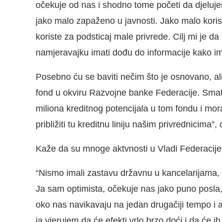
očekuje od nas i shodno tome početi da djeluje
jako malo zapaženo u javnosti. Jako malo korisn
koriste za podsticaj male privrede. Cilj mi je da 
namjeravajku imati dođu do informacije kako i
Posebno ću se baviti nečim što je osnovano, ali
fond u okviru Razvojne banke Federacije. Smat
miliona kreditnog potencijala u tom fondu i mor
približiti tu kreditnu liniju našim privrednicima”,
Kaže da su mnoge aktvnosti u Vladi Federacij
“Nismo imali zastavu državnu u kancelarijama, p
Ja sam optimista, očekuje nas jako puno posla, 
oko nas navikavaju na jedan drugačiji tempo i
ja vjerujem da će efekti vrlo brzo doći i da će i