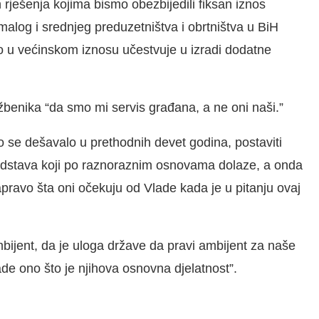
ješenja kojima bismo obezbijedili fiksan iznos
alog i srednjeg preduzetništva i obrtništva u BiH
vo u većinskom iznosu učestvuje u izradi dodatne
užbenika “da smo mi servis građana, a ne oni naši.”
 se dešavalo u prethodnih devet godina, postaviti
edstava koji po raznoraznim osnovama dolaze, a onda
apravo šta oni očekuju od Vlade kada je u pitanju ovaj
bijent, da je uloga države da pravi ambijent za naše
ade ono što je njihova osnovna djelatnost”.