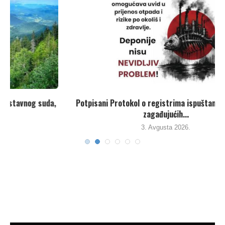
,
Potpisani Protokol o registrima ispuštanja i prenosu
zagađujućih...
3. Avgusta 2026.