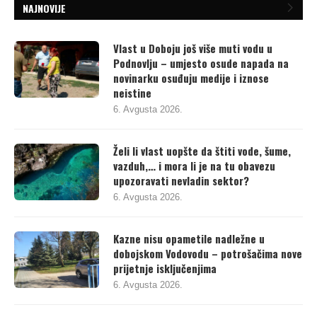
NAJNOVIJE
Vlast u Doboju još više muti vodu u
Podnovlju – umjesto osude napada na
novinarku osuđuju medije i iznose
neistine
6. Avgusta 2026.
Želi li vlast uopšte da štiti vode, šume,
vazduh,… i mora li je na tu obavezu
upozoravati nevladin sektor?
6. Avgusta 2026.
Kazne nisu opametile nadležne u
dobojskom Vodovodu – potrošačima nove
prijetnje isključenjima
6. Avgusta 2026.