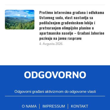
Protivno interesima građana i odlukama
Ustavnog suda, vlast nastavlja sa
podilaženjem građevinskom lobiju i
pretvaranjem olimpijske planine u
apartmansko naselje – Građani Jahorine
pozivaju na javnu raspravu
4. Avgusta 2026.
Odgovorni građani aktivizmom do odgovorne vlasti
O NAMA
IMPRESSUM
KONTAKT