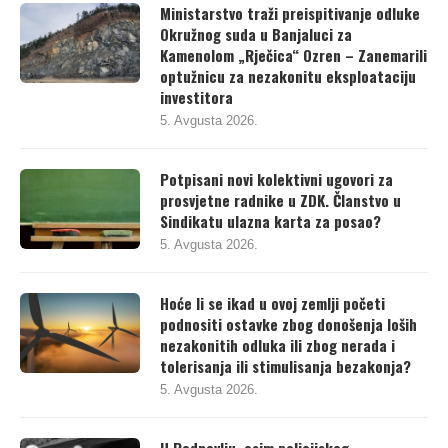
Ministarstvo traži preispitivanje odluke
Okružnog suda u Banjaluci za
Kamenolom „Rječica“ Ozren – Zanemarili
optužnicu za nezakonitu eksploataciju
investitora
5. Avgusta 2026.
Potpisani novi kolektivni ugovori za
prosvjetne radnike u ZDK. Članstvo u
Sindikatu ulazna karta za posao?
5. Avgusta 2026.
Hoće li se ikad u ovoj zemlji početi
podnositi ostavke zbog donošenja loših
nezakonitih odluka ili zbog nerada i
tolerisanja ili stimulisanja bezakonja?
5. Avgusta 2026.
U Podnovlju, osim policijskog