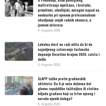
maltretiranja mještana, i brutalni,
primitivni, siledžijski, mizogini napad na
novinarku pri njenom profesionalnom
obavljanju svojih radnih obaveza, u
javnom interesu
4. Avgusta 2026.
Lokalna vlast ne radi ništa da bi do
najavljenog zatvaranja tuzlanske
deponije Desetine krajem 2026. zaista i
došlo
4. Avgusta 2026.
SLAPP tužbe protiv građanskih
aktivista: Da li je veća duševna bol
glavne republičke tužiteljice ili stotina
hiljada građana koji su žrtve njenog i
nerada njenih kolega?
4. Avgusta 2026.